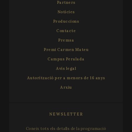
Partners
Notícies
Produccions
Contacte
Premsa
Premi Carmen Mateu
VISITOR_PRIVACY_METADATA
5 mo
YouTube
Campus Peralada
4 we
.youtube.com
Avís legal
Autorització per a menors de 16 anys
Arxiu
NEWSLETTER
Coneix tots els detalls de la programació