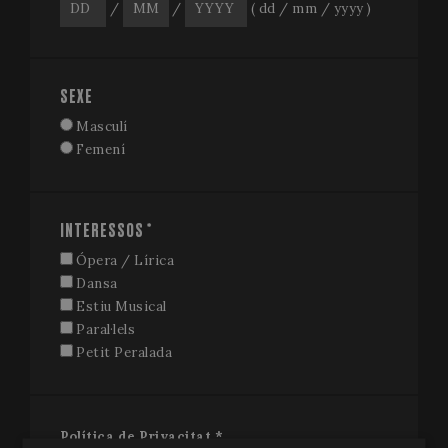
/
/
( dd / mm / yyyy )
SEXE
Masculí
Femení
INTERESSOS *
Ópera / Lírica
Dansa
Estiu Musical
Paral·lels
Petit Peralada
Política de Privacitat
*