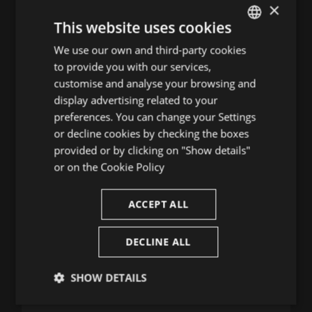
×
He llegit i accepto la
Política de Privacitat
.
This website uses cookies
We use our own and third-party cookies
ENGLISH
to provide you with our services,
SPANISH
customise and analyse your browsing and
ENGLISH
display advertising related to your
CONTACTA'NS
preferences. You can change your Settings
FRENCH
or decline cookies by checking the boxes
Festival de Peralada
CATALAN
provided or by clicking on "Show details"
or on the
Cookie Policy
(+34) 935 038 646
infofestival@festivalperalada.com
ACCEPT ALL
902 374 737
taquilla@grupperalada.com
DECLINE ALL
SHOW DETAILS
Strictly
Performance
Targeting