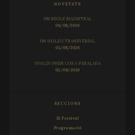
necessary
NOVETATS
UN SEGLE MAGISTRAL
Functionality
06/08/2026
UN DIÀLEG TRANSVERSAL
05/08/2026
VIVALDI PREN COS A PERALADA
Strictly necessary
Performance
Targeting
02/08/2026
Functionality
Strictly necessary cookies allow core website
functionality such as user login and account
management. The website cannot be used properly
without strictly necessary cookies.
SECCIONS
Name
Provider
/
Domain
Expir
El Festival
__cf_bm
2
Cloudflare Inc.
minu
.vimeo.com
Programació
5
seco