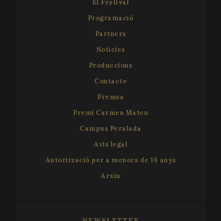
El Festival
Programació
Partners
Notícies
Produccions
CookieScriptConsent
1 mo
Contacte
CookieScript
www.festivalperalada.com
Premsa
Premi Carmen Mateu
Campus Peralada
Avís legal
Autorització per a menors de 16 anys
Arxiu
NEWSLETTER