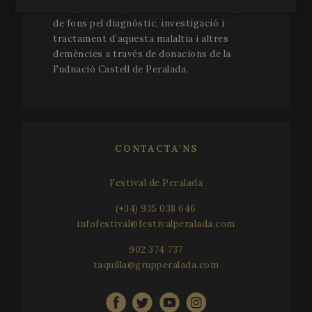
compromís d’ajudar a estimular la recaptació
Strictly
Performance
Targeting
de fons pel diagnòstic, investigació i
necessary
tractament d’aquesta malaltia i altres
demències a través de donacions de la
Fudnació Castell de Peralada.
Functionality
CONTACTA'NS
Strictly necessary
Performance
Targeting
Festival de Peralada
Functionality
(+34) 935 038 646
Strictly necessary cookies allow core website
infofestival@festivalperalada.com
functionality such as user login and account
management. The website cannot be used properly
902 374 737
without strictly necessary cookies.
taquilla@grupperalada.com
Name
Provider
/
Domain
Expir
__cf_bm
2
Cloudflare Inc.
minu
.vimeo.com