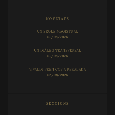
5
seco
NOVETATS
UN SEGLE MAGISTRAL
06/08/2026
UN DIÀLEG TRANSVERSAL
05/08/2026
VISITOR_PRIVACY_METADATA
5 mo
YouTube
4 we
.youtube.com
VIVALDI PREN COS A PERALADA
02/08/2026
SECCIONS