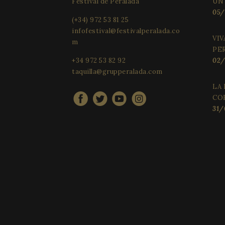
Festival de Peralada
UN
CookieScriptConse
05/
(+34) 972 53 81 25
infofestival@festivalperalada.co
VIV
m
PE
+34 972 53 82 92
02/
Fourniss
taquilla@grupperalada.com
Nom
Nom
Nom
/ Domain
LA 
_gid
_gcl_au
vuid
Vimeo.c
CO
Inc.
31/
.vimeo.c
YSC
_cfuvid
.vimeo.c
_gat_UA-
34234016-4
VISITOR_INFO1_LIV
_ga_WS09TF9C88
PHPSESSID
_ga