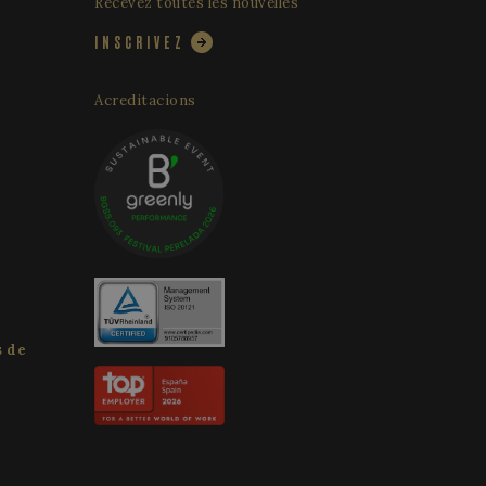
Recevez toutes les nouvelles
vice Cookie-
 préférences de
 matière de cookies.
INSCRIVEZ
re de cookies
correctement.
Acreditacions
b.
Analytics. Cela
nter l'efficacité de
ntemps 2017, aucune
urs services
l semble stocker et
e visitée.
uivre les vues des
s afin d'optimiser
tics, where the
 en fournissant des
ue identity number
arder une trace des
 to be a variation of
déos Youtube
t of data recorded
nt déterminer si le
ancienne version de
s de
 session state.
es sur le langage
néral utilisé pour
Analytics - qui est
Il s'agit
e le plus couramment
ière aléatoire, la
nguer les
ifique au site, mais
néré aléatoirement
atut de connexion
aque demande de page