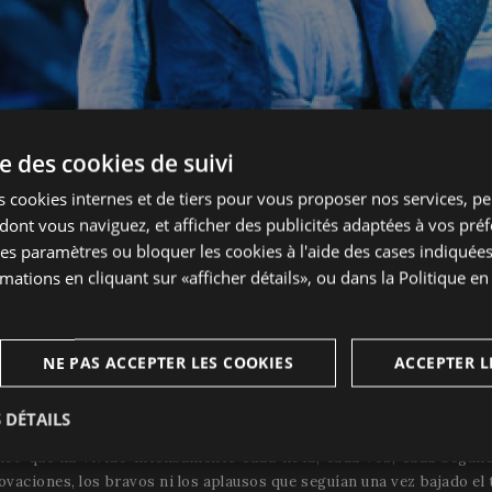
se des cookies de suivi
s cookies internes et de tiers pour vous proposer nos services, pe
 dont vous naviguez, et afficher des publicités adaptées à vos pré
 de pies en las gradas y una larguísima ovación al final de la ópera
 festival
es paramètres ou bloquer les cookies à l'aide des cases indiquée
mations en cliquant sur «afficher détails», ou dans la
Politique en
 Álvarez, la del barítono Carlos Álvarez o la de la soprano Csilla 
ando por primera vez el atrezzo, unos escenarios que han maravillad
 Ha sido todo un reto que esta noche se ha hecho realidad y con nota
NE PAS ACCEPTER LES COOKIES
ACCEPTER L
ra Andrea Chénier.
 en Peralada, en 4 actos, es un apasionante drama que narra una 
e injusticia social. Andrea Chénier, ambientada en la época de la Re
 DÉTAILS
le a las realidades de la sociedad del siglo XXI.
ico que ha vivido intensamente cada nota, cada voz, cada segund
t
Analytiques
Publicitaires
Fo
s
 ovaciones, los bravos ni los aplausos que seguían una vez bajado el