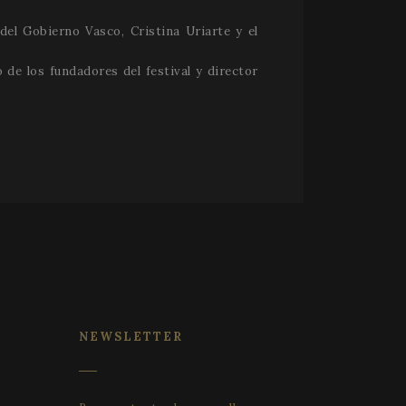
del Gobierno Vasco, Cristina Uriarte y el
de los fundadores del festival y director
ouverture de session
strictement
 la distinction entre
i est bénéfique pour
apports valides sur
cker le consentement
 confidentialité pour
enregistre les
NEWSLETTER
u visiteur
 et paramètres de
e que leurs
ors des prochaines