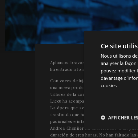
Ce site utili
Nous utilisons de
analyser la façon
Aplausos, bravos, las tradicionales picadas
ha entrado a formar parte de la historia del
pouvez modifier l
davantage d'infor
Con voces de lujo como la del tenor Marcelo
cookies
una nueva producción y ha debutado realiz
talleres de la zona y del propio festival.
Liceu ha acompañado a las voces de la ópe
La ópera que se ha podido ver esta noche
trasfondo que habla de lucha de clases y d
AFFICHER LES
pasionales e intensas del género, extrapolab
Andrea Chéniier ha emocionado a un públ
Strictemen
nécessaire
duración de tres horas. No han faltado las