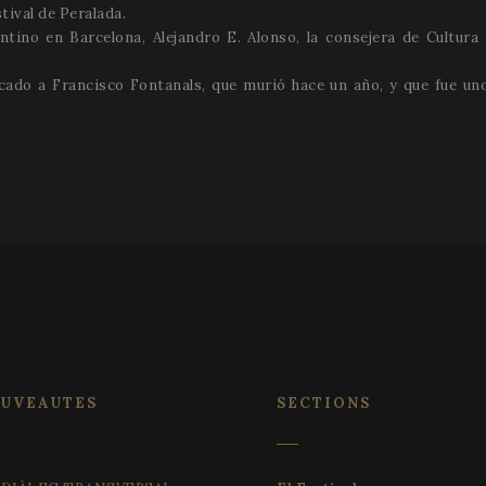
tival de Peralada.
ntino en Barcelona, Alejandro E. Alonso, la consejera de Cultura 
cado a Francisco Fontanals, que murió hace un año, y que fue uno 
Strictement nécessaires
Analytiques
Publicitaires
Fonctionnalité
nt nécessaires rendent possible les fonctionnalités centrales du site Internet, comme l'
estion du compte. Le site Internet ne peut pas fonctionner correctement sans les cookies 
Fournisseur / Domaine
Expiration
Description
29
Ce cookie est utilisé pour faire
Cloudflare Inc.
minutes
les humains et les robots. Cec
.vimeo.com
58
le site Web, afin de faire des r
secondes
l'utilisation de leur site Web.
METADATA
5 mois 4
Ce cookie est utilisé pour sto
YouTube
semaines
de l'utilisateur et les choix de
.youtube.com
leur interaction avec le site. Il 
UVEAUTES
SECTIONS
données sur le consentement d
concernant diverses politiques
confidentialité, en veillant à c
préférences soient honorées l
sessions.