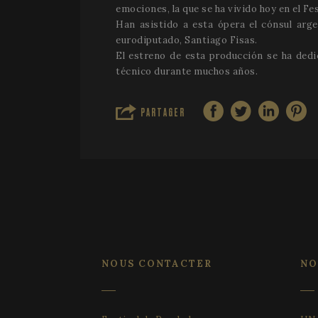
emociones, la que se ha vivido hoy en el Fes
Han asistido a esta ópera el cónsul arge
eurodiputado, Santiago Fisas.
El estreno de esta producción se ha dedi
técnico durante muchos años.
PARTAGER
Les cookies stricteme
d'utilisateur et la g
nécessaires.
Nom
__cf_bm
VISITOR_PRIVACY_
NOUS CONTACTER
NO