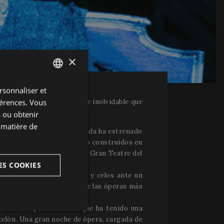
×
rsonnaliser et
ENGLISH
férences. Vous
 han hecho de esta una noche inolvidable que
SPANISH
s ou obtenir
ENGLISH
 matière de
Boross, el Festival de Peralada ha estrenado
FRENCH
o al público y que han sido construidos en
. La Orquesta Simfònica del Gran Teatre del
CATALAN
ES COOKIES
historia de amor, lealtad y celos ante un
volución Francesa, es una de las óperas más
o de la representación que ha tenido una
nctionnalité
 telón. Una gran noche de ópera, cargada de