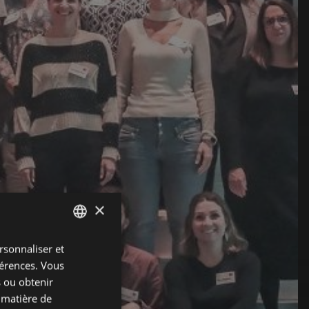
×
rsonnaliser et
ENGLISH
férences. Vous
SPANISH
s ou obtenir
ENGLISH
 matière de