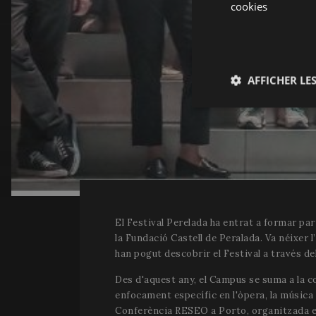
cookies
AFFICHER LES
Strictemen
nécessaire
El Festival Perelada ha entrat a formar pa
la Fundació Castell de Peralada. Va néixer l
Les cookies stricteme
han pogut descobrir el Festival a través d
d'utilisateur et la g
nécessaires.
Des d'aquest any, el Campus se suma a la c
Nom
enfocament específic en l'òpera, la música i
Conferència RESEO a Porto, organitzada en 
__cf_bm