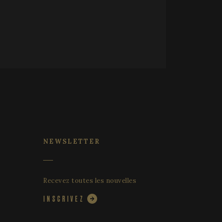
i est bénéfique pour
apports valides sur
cker le consentement
 confidentialité pour
enregistre les
u visiteur
 et paramètres de
e que leurs
ors des prochaines
vice Cookie-
 préférences de
 matière de cookies.
re de cookies
correctement.
NEWSLETTER
Recevez toutes les nouvelles
b.
Analytics. Cela
nter l'efficacité de
ntemps 2017, aucune
urs services
l semble stocker et
INSCRIVEZ
e visitée.
uivre les vues des
s afin d'optimiser
tics, where the
 en fournissant des