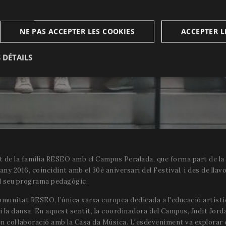
NE PAS ACCEPTER LES COOKIES
ACCEPTER L
 DÉTAILS
t
Analytiques
Publicitaires
Fo
s
Strictement nécessaires
Analytiques
Publicitaires
Fonctionnalité
rt de la família RESEO amb el Campus Peralada, que forma part de la
’any 2016, coincidint amb el 30è aniversari del Festival, i des de lla
nt nécessaires rendent possible les fonctionnalités centrales du site Internet, comme l'
el seu programa pedagògic.
estion du compte. Le site Internet ne peut pas fonctionner correctement sans les cookies 
omunitat RESEO, l’única xarxa europea dedicada a l'educació artísti
Fournisseur / Domaine
Expiration
Description
 la dansa. En aquest sentit, la coordinadora del Campus, Judit Jordan
col·laboració amb la Casa da Música. L'esdeveniment va explorar el
29
Ce cookie est utilisé pour faire
Cloudflare Inc.