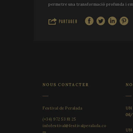
permetre una transformació profunda i em
VISITOR_PRIVACY_
PARTAGER
CookieScriptConse
NOUS CONTACTER
NO
Fourniss
Nom
Nom
Nom
/ Domain
Festival de Peralada
UN
_gid
_gcl_au
vuid
Vimeo.c
Inc.
06/
.vimeo.c
(+34) 972 53 81 25
YSC
infofestival@festivalperalada.co
_cfuvid
.vimeo.c
UN
_gat_UA-
m