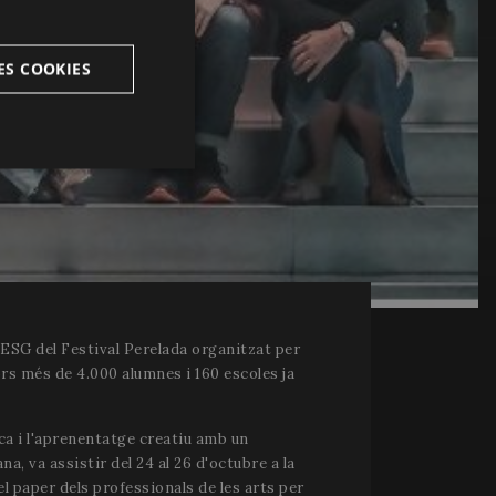
FRENCH
CATALAN
ES COOKIES
nctionnalité
 ESG del Festival Perelada organitzat per
vors més de 4.000 alumnes i 160 escoles ja
ouverture de session
strictement
ca i l'aprenentatge creatiu amb un
a, va assistir del 24 al 26 d'octubre a la
 paper dels professionals de les arts per
 la distinction entre