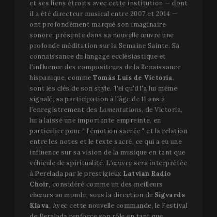
et ses liens étroits avec cette institution — dont
il a été directeur musical entre 2007 et 2014 —
ont profondément marqué son imaginaire
sonore, présente dans sa nouvelle œuvre une
profonde méditation sur la Semaine Sainte. Sa
connaissance du langage ecclésiastique et
l'influence des compositeurs de la Renaissance
hispanique, comme
Tomás Luis de Victoria
,
sont les clés de son style. Tel qu'il l'a lui même
signalé, sa participation à l'âge de 11 ans à
l'enregistrement des
Lamentations
, de Victoria,
lui a laissé une importante empreinte, en
particulier pour " l'émotion sacrée " et la relation
entre les notes et le texte sacré, ce qui a eu une
influence sur sa vision de la musique en tant que
véhicule de spiritualité. L'œuvre sera interprétée
à Perelada par le prestigieux
Latvian Radio
Choir
, considéré comme un des meilleurs
chœurs au monde, sous la direction de
Sigvards
Klava
. Avec cette nouvelle commande, le Festival
de Peralada renforce son rôle en tant que