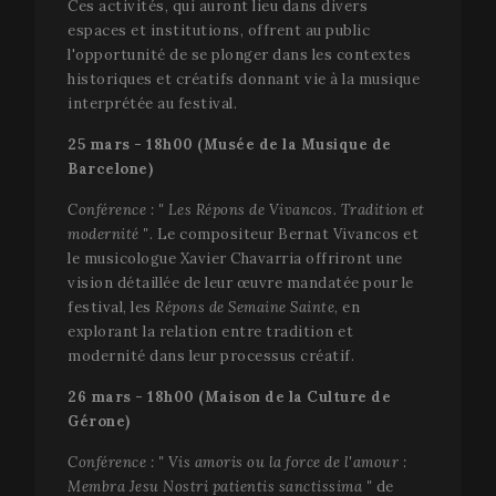
Ces activités, qui auront lieu dans divers
nouveau
_cfuvid
.vimeo.com
Session
Ce cookie est
l
cookie et
utilisé pour
l
espaces et institutions, offrent au public
depuis le
suivre les
s
l'opportunité de se plonger dans les contextes
printemp
utilisateurs à
W
2017, auc
travers les
l
historiques et créatifs donnant vie à la musique
informati
sessions afin
n'est disp
d'optimiser
interprétée au festival.
YSC
Session
C
Google LLC
auprès de
l'expérience
d
.youtube.com
Google. Il
utilisateur en
Y
25 mars - 18h00 (Musée de la Musique de
semble st
maintenant la
p
et mettre 
cohérence des
Barcelone)
l
une valeu
sessions et en
v
unique p
fournissant
i
Conférence : " Les Répons de Vivancos. Tradition et
chaque p
des services
visitée.
personnalisés.
VISITOR_INFO1_LIVE
5 mois 4
C
Google LLC
modernité "
. Le compositeur Bernat Vivancos et
semaines
d
.youtube.com
_gat_UA-
.festivalperalada.com
59
This is a 
le musicologue Xavier Chavarria offriront une
Y
34234016-4
secondes
type cooki
p
vision détaillée de leur œuvre mandatée pour le
by Googl
u
Analytics,
festival, les
Répons de Semaine Sainte
, en
p
where the
d
explorant la relation entre tradition et
pattern
l
element o
modernité dans leur processus créatif.
p
name con
v
the uniqu
Y
26 mars - 18h00 (Maison de la Culture de
identity
i
number of
d
Gérone)
account o
s
website it
é
relates to. 
Conférence : " Vis amoris ou la force de l'amour :
d
appears t
l
Membra Jesu Nostri patientis sanctissima "
de
variation 
s