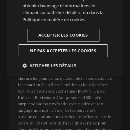
une œuvre évoquant les mélodies traditionnelles
obtenir davantage d'informations en
juives, suivie de la fameuse
Sonate pour
cliquant sur «afficher détails», ou dans la
violoncelle et piano № 3
de Beethoven, une pièce
Politique en matière de cookies
chargée d'énergie et d'émotion. Le programme
inclura également
Vocalise
de Sergueï
ACCEPTER LES COOKIES
Rachmaninov, d'une grande beauté mélancolique
et la
Sonate № 1 en mi mineur pour violoncelle
de
Brahms, qui démontre la virtuosité et la
NE PAS ACCEPTER LES COOKIES
profonde émotion du compositeur allemand.
AFFICHER LES DÉTAILS
Plus tard, lors de cette même soirée (22h30), la
formation polyphonique
Cantoría
, un des
Strictement
Analytiques
chœurs les plus remarquables de la scène chorale
nécessaires
internationale, offrira l'emblématique
Membra
Jesu Nostripatientis sactissima
(BuxWV 75), de
Dietrich Buxtehude. Composée en 1680, elle
surprend par sa profonde spiritualité et son
Publicitaires
Fonctionnalité
langage musical raffiné. Cette œuvre est
présentée comme un exercice de réflexion sur le
corps du Christ lors de l'acte de sacrifice pour
l'humanité, et est devenue un jalon de la musique