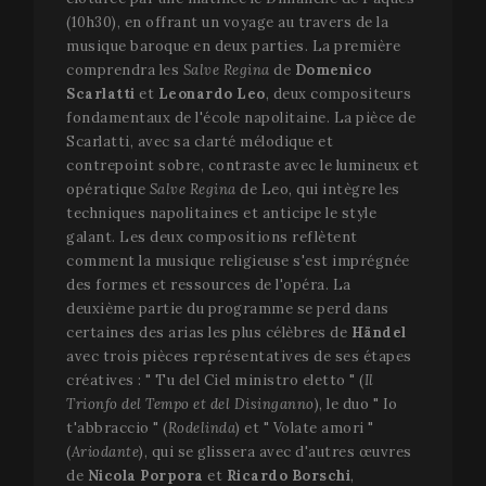
(10h30), en offrant un voyage au travers de la
VISITOR_PRIVACY_METADATA
5 mo
YouTube
musique baroque en deux parties. La première
sema
.youtube.com
comprendra les
Salve Regina
de
Domenico
Scarlatti
et
Leonardo Leo
, deux compositeurs
fondamentaux de l'école napolitaine. La pièce de
Scarlatti, avec sa clarté mélodique et
contrepoint sobre, contraste avec le lumineux et
opératique
Salve Regina
de Leo, qui intègre les
techniques napolitaines et anticipe le style
galant. Les deux compositions reflètent
comment la musique religieuse s'est imprégnée
des formes et ressources de l'opéra. La
deuxième partie du programme se perd dans
certaines des arias les plus célèbres de
Händel
avec trois pièces représentatives de ses étapes
créatives : " Tu del Ciel ministro eletto " (
Il
Trionfo del Tempo et del Disinganno
), le duo " Io
t'abbraccio " (
Rodelinda
) et " Volate amori "
CookieScriptConsent
1 m
CookieScript
(
Ariodante
), qui se glissera avec d'autres œuvres
www.festivalperalada.com
de
Nicola Porpora
et
Ricardo Borschi
,