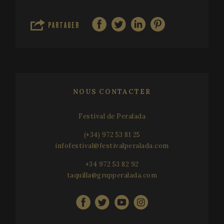
Analytics 
persist se
state.
PARTAGER
NOUS CONTACTER
Festival de Peralada
(+34) 972 53 81 25
infofestival@festivalperalada.com
+34 972 53 82 92
taquilla@grupperalada.com