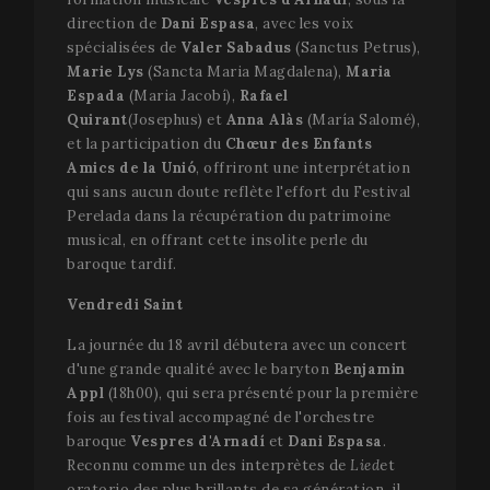
direction de
Dani Espasa
, avec les voix
spécialisées de
Valer Sabadus
(Sanctus Petrus),
Marie Lys
(Sancta Maria Magdalena),
Maria
Espada
(Maria Jacobí),
Rafael
Quirant
(Josephus) et
Anna Alàs
(María Salomé),
et la participation du
Chœur des Enfants
Amics de la Unió
, offriront une interprétation
qui sans aucun doute reflète l'effort du Festival
Perelada dans la récupération du patrimoine
musical, en offrant cette insolite perle du
baroque tardif.
Vendredi Saint
La journée du 18 avril débutera avec un concert
d'une grande qualité avec le baryton
Benjamin
Appl
(18h00), qui sera présenté pour la première
fois au festival accompagné de l'orchestre
baroque
Vespres d'Arnadí
et
Dani Espasa
.
Reconnu comme un des interprètes de
Lied
et
oratorio des plus brillants de sa génération, il