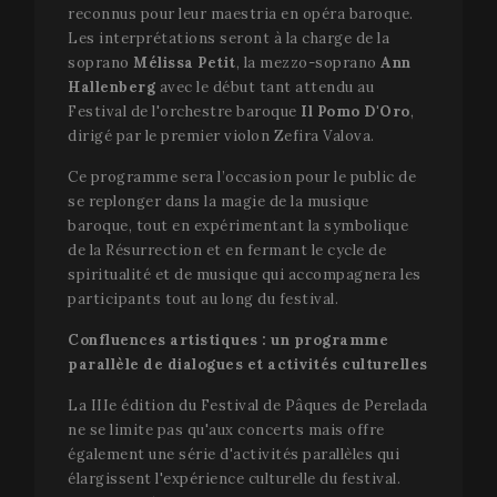
reconnus pour leur maestria en opéra baroque.
Les interprétations seront à la charge de la
soprano
Mélissa Petit
, la mezzo-soprano
Ann
Hallenberg
avec le début tant attendu au
Festival de l'orchestre baroque
Il Pomo D'Oro
,
dirigé par le premier violon Zefira Valova.
Ce programme sera l’occasion pour le public de
se replonger dans la magie de la musique
baroque, tout en expérimentant la symbolique
de la Résurrection et en fermant le cycle de
spiritualité et de musique qui accompagnera les
participants tout au long du festival.
Confluences artistiques : un programme
Fournisseur
Fournisseur /
Nom
Nom
Expiration
Description
Expiration
Descripti
parallèle de dialogues et activités culturelles
/ Domaine
Domaine
_gid
vuid
1 an 1
Ces cookies
1 jour
Ce nom d
Vimeo.com
Google LLC
Nom
Fournisseur / Domaine
Expiration
D
La IIIe édition du Festival de Pâques de Perelada
mois
sont utilisés
cookie est
.festivalperalada.com
Inc.
par le lecteur
associé à
ne se limite pas qu'aux concerts mais offre
.vimeo.com
_gcl_au
2 mois 4
U
Google LLC
vidéo Vimeo
Google
semaines
G
.festivalperalada.com
également une série d'activités parallèles qui
sur les sites
Universal
A
Web.
Analytics.
élargissent l'expérience culturelle du festival.
p
semble êt
e