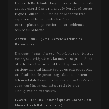
_gat cook
Dieterich Buxtehude. Jorge Losana, directeur du
n
which is 
l
groupe choral Cantoría, avec le Père Jordi Agusti
to limit th
v
amount of
l
Piqué i Collado OSB, moine de Monstserrat,
recorded 
Y
Google on
exploreront la profonde charge de
traffic vo
PHPSESSID
Session
C
PHP.net
contemplation que renferme cet emblématique
websites.
g
www.festivalperalada.com
œuvre du Baroque.
d
_ga_WS09TF9C88
.festivalperalada.com
1 an 1
This cooki
a
mois
used by G
b
2 avril - 19h00 (Reial Cercle Artístic de
Analytics 
l
persist se
Barcelona)
I
state.
i
u
Dialogue : " Saint Pierre et Madeleine selon Hasse :
_ga
1 an 1
Ce nom d
Google LLC
g
mois
cookie est
.festivalperalada.com
u
une injuste relégation "
. La mezzo-soprano Anna
associé à
g
Google
Alàs, le directeur musical Dani Espasa et le
v
Universal
s
critique musical Jaume Radigales entreront plus
Analytics 
u
est une m
en détail dans le personnage du compositeur
s
jour impo
n
Johan Adolph Hasse et son œuvre
Sanctus Petrus
du service
d
d'analyse 
g
et Sancta Magdalena
, interprétée lors de
plus
m
l'inauguration du festival.
couramm
a
utilisé de
m
Google. C
i
17 avril - 18h00 (Bibliothèque du Château du
cookie est
p
utilisé po
Musée Castell de Perelada)
s
distinguer
s