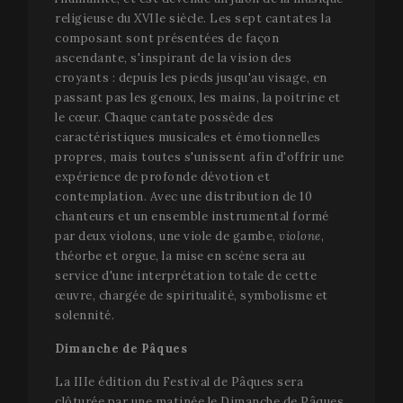
religieuse du XVIIe siècle. Les sept cantates la
composant sont présentées de façon
Strictement nécessaires
Analytiques
ascendante, s'inspirant de la vision des
Publicitaires
Fonctionnalité
croyants : depuis les pieds jusqu'au visage, en
passant pas les genoux, les mains, la poitrine et
Les cookies strictement nécessaires rendent possible
le cœur. Chaque cantate possède des
les fonctionnalités centrales du site Internet, comme
l'ouverture de session d'utilisateur et la gestion du
caractéristiques musicales et émotionnelles
compte. Le site Internet ne peut pas fonctionner
propres, mais toutes s'unissent afin d'offrir une
correctement sans les cookies strictement
expérience de profonde dévotion et
nécessaires.
contemplation. Avec une distribution de 10
Nom
Fournisseur / Domaine
Expir
chanteurs et un ensemble instrumental formé
__cf_bm
2
Cloudflare Inc.
par deux violons, une viole de gambe,
violone
,
minu
.vimeo.com
théorbe et orgue, la mise en scène sera au
5
seco
service d'une interprétation totale de cette
œuvre, chargée de spiritualité, symbolisme et
solennité.
Dimanche de Pâques
La IIIe édition du Festival de Pâques sera
clôturée par une matinée le Dimanche de Pâques