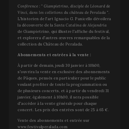
utilisateur
b
Conférence : " Giampietrino, disciple de Léonard de
uniques e
e
attribuan
m
Vinci, dans les colletions du château de Peralada "
.
numéro g
d
L'historien de l'art Ignacio G. Panicello dévoilera
aléatoire
d
comme
c
la découverte de la
Santa Catalina de Alejandría
identifian
p
client. Il e
de Giampietrino, qui illustre l'affiche du festival,
u
inclus da
e
et explorera d'autres œuvres remarquables de la
chaque
p
demande 
collection du Château de Peralada.
page d'un 
et utilisé
Abonnements et entrées à la vente :
calculer le
données 
visiteur, d
À partir de demain, jeudi 30 janvier à 10h00,
session et
campagne
s'ouvrira la vente en exclusive des abonnements
les rappor
de Pâques, pensés en particulier pour le public
d'analyse
site. Par d
voulant profiter de toute la programmation ou
il expire a
de plusieurs concerts, et à partir du vendredi 31
bout de 2
bien que 
janvier, également à 10h00, il sera possible
soit
d'accéder à la vente générale pour chaque
personnal
par les
concert. Les prix des entrées sont de 25 à 65 €.
propriétai
sites Web.
Vente des abonnements et entrée sur
_ga_X0WB56ZF1F
.festivalperalada.com
1 an 1
This cooki
www.festivalperalada.com
mois
used by G