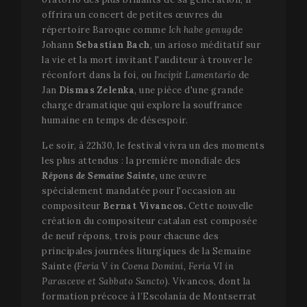
offrira un concert de petites œuvres du
répertoire Baroque comme
Ich habe genug
de
Johann
Sebastian Bach
, un arioso méditatif sur
la vie et la mort invitant l'auditeur à trouver le
réconfort dans la foi, ou
Incipit Lamentario
de
Jan
Dismas Zelenka
, une pièce d'une grande
charge dramatique qui explore la souffrance
humaine en temps de désespoir.
Le soir, à 22h30, le festival vivra un des moments
les plus attendus : la première mondiale des
Répons de Semaine Sainte
,
une œuvre
spécialement mandatée pour l'occasion au
compositeur
Bernat Vivancos.
Cette nouvelle
création du compositeur catalan est composée
de neuf répons, trois pour chacune des
principales journées liturgiques de la Semaine
Sainte (
Feria V in Coena Domini, Feria VI in
Parasceve et Sabbato Sancto
). Vivancos, dont la
formation précoce à l’Escolanía de Montserrat