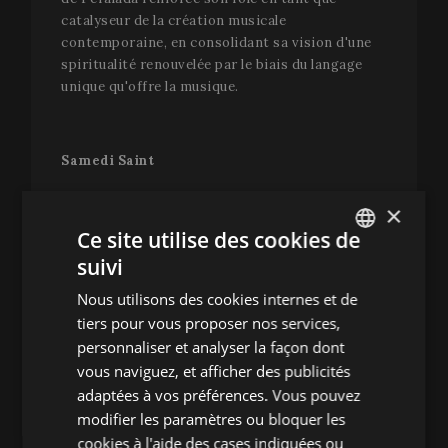
catalyseur de la création musicale
contemporaine, en consolidant sa vision d'une
spiritualité renouvelée par le biais du langage
unique qu'offre la musique.
Samedi Saint
Le samedi sera témoin d'un concert pour les
×
amants du virtuosisme.
Pablo Ferrández
Ce site utilise des cookies de
(18h00), lauréat du XVe Concours International
suivi
Tchaïkovsky de Moscou, est reconnu comme un
ENGLISH
des meilleurs violoncellistes de sa génération et
Nous utilisons des cookies internes et de
SPANISH
s'est converti en un phénomène international du
tiers pour vous proposer nos services,
violoncelle et en un personnage clé du monde de
ENGLISH
personnaliser et analyser la façon dont
la musique classique. Au Festival de Perelada,
vous naviguez, et afficher des publicités
FRENCH
Ferrández se joindra au pianiste
Luis del Valle
adaptées à vos préférences. Vous pouvez
en un programme comprenant certaines des
CATALAN
pièces les plus émotionnantes et complexes du
modifier les paramètres ou bloquer les
répertoire. Parmi elles,
Kol Nidrei
de Max Bruch,
cookies à l'aide des cases indiquées ou