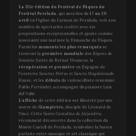
La IIIe édition du Festival de Pâques du
Festival Perelada
, qui aura lieu du
17 au 20
avril
en l'église du Carmen de Peralada, voit son
nombre de spectacles croître avec six
propositions exceptionnelles et ajoute comme
nouveauté une matinée le Dimanche de Pâques.
Parmi les
moments les plus remarqués
se
trouvent la
première mondiale
des
Répons de
Semaine Sainte
de Bernat Vivancos, la
récupération et première
en Espagne de
l'oratorio
Sanctus Petrus et Sancta Magdalena
de
Hasse, et les
débuts
du violoncelliste renommé
Pablo Ferrández accompagné du pianiste Luis
del Valle.
L'affiche
de cette édition est illustrée par une
œuvre de
Giampietro,
disciple de Léonard de
Vinci. Cette
Santa Cantalina de Alejandría
,
récemment découverte dans la collection du
Musée Castell de Peralada, symbolise la fusion
parfaite entre musique et art classique qui