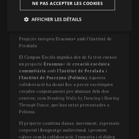
d’experimentar en primera persona eines de
NE PAS ACCEPTER LES COOKIES
benestar emocional, regulació corporal i
dinàmiques per millorar l’atenció i la qualitat de
AFFICHER LES DÉTAILS
les relacions dins l’aula. Oferint així, unes eines
que normalment no tenen.
Strictement
Analytiques
nécessaires
Projecte europeu Erasmus+ amb l’Institut de
Peralada
El Campus Escola impulsa des de fa tres cursos
Publicitaires
Fonctionnalité
un projecte
Erasmus+
de
creació escènica
comunitària
amb
l’Institut de Peralada
i
l’Institut de Pszczyna (Polònia).
Aquesta
col·laboració ha donat lloc a peces escèniques
creades conjuntament per alumnat dels dos
centres, com
Breaking Walls by Dancing
i
Sharing
Strictement nécessaires
Analytiques
Through Dance
, que han estat presentades a
Polònia.
Publicitaires
Fonctionnalité
El projecte combina dansa, moviment, expressió
Les cookies strictement nécessaires rendent possible
les fonctionnalités centrales du site Internet, comme
corporal i llenguatge audiovisual, i promou
l'ouverture de session d'utilisateur et la gestion du
valors com la col·laboració, l’empatia i el diàleg