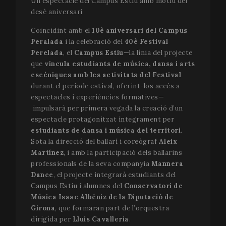
Un espectacle del Campus Estiu amb motiu del
desè aniversari
Coincidint amb el
10è aniversari del Campus
Peralada
i la celebració del
40è Festival
Perelada
, el
Campus Estiu
—la línia del projecte
que
vincula estudiants de música, dansa i arts
Fournisseur
Fournisseur /
escèniques amb les activitats del Festival
Nom
Nom
Expiration
Description
Expiration
Descripti
/ Domaine
Domaine
durant el període estival, oferint-los accés a
espectacles i experiències formatives—
_gid
vuid
1 an 1
Ces cookies
1 jour
Ce nom d
Vimeo.com
Google LLC
Nom
Fournisseur / Domaine
Expiration
D
mois
sont utilisés
cookie est
.festivalperalada.com
Inc.
impulsarà per primera vegada la creació d’un
par le lecteur
associé à
.vimeo.com
_gcl_au
2 mois 4
U
Google LLC
vidéo Vimeo
Google
espectacle protagonitzat íntegrament per
semaines
G
.festivalperalada.com
sur les sites
Universal
A
estudiants de dansa i música del territori
.
Web.
Analytics.
p
semble êt
Sota la direcció del ballarí i coreògraf
Aleix
e
nouveau
_cfuvid
.vimeo.com
Session
Ce cookie est
l
Martínez
, i amb la participació dels ballarins
cookie et
utilisé pour
l
depuis le
suivre les
s
professionals de la seva companyia
Mannera
printemp
utilisateurs à
W
Dance
, el projecte integrarà estudiants del
2017, auc
travers les
l
informati
sessions afin
Campus Estiu i alumnes del
Conservatori de
n'est disp
d'optimiser
YSC
Session
C
Google LLC
auprès de
l'expérience
Música Isaac Albéniz de la Diputació de
d
.youtube.com
Google. Il
utilisateur en
Y
Girona
, que formaran part de l’orquestra
semble st
maintenant la
p
et mettre 
cohérence des
dirigida per
Lluís Cavalleria
.
l
une valeu
sessions et en