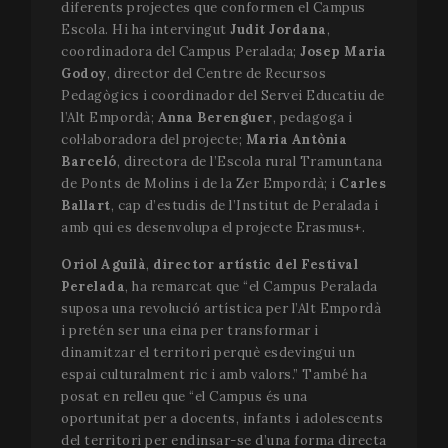
diferents projectes que conformen el Campus
Escola. Hi ha intervingut
Judit Jordana
,
coordinadora del Campus Peralada;
Josep Maria
Godoy
, director del Centre de Recursos
Pedagògics i coordinador del Servei Educatiu de
l’Alt Empordà;
Anna Berenguer
, pedagoga i
col·laboradora del projecte;
Maria Antònia
Barceló
, directora de l’Escola rural Tramuntana
de Ponts de Molins i de la Zer Empordà; i
Carles
Ballart
, cap d’estudis de l’Institut de Peralada i
amb qui es desenvolupa el projecte Erasmus+.
Oriol Aguilà
,
director artístic del Festival
Perelada
, ha remarcat que “el Campus Peralada
suposa una revolució artística per l’Alt Empordà
i pretén ser una eina per transformar i
dinamitzar el territori perquè esdevingui un
espai culturalment ric i amb valors.” També ha
posat en relleu que “el Campus és una
oportunitat per a docents, infants i adolescents
del territori per endinsar-se d’una forma directa