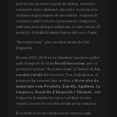
potent per generar espais de diàleg, atenció i
connexió entre alumnat i docents. La proposta
es basa en pràctiques de moviment, respiració,
contacte amb l’entorn i pensament compartit,
amb una metodologia adaptada a cada centre. El
projecte treballa la importància del cos a l’aula.
“Reconnectant” a les escoles rurals de l’Alt
Empordà
El curs 2023-2024 es va impulsar una prova pilot
amb el suport de fons
NextGeneration
, que va
permetre portar “Reconnectant” a l’àmbit de
les
escoles rurals
del territori. Des d’aleshores, el
projecte ha crescut fins arribar a
16
escoles de
municipis com Peralada, Espolla, Agullana, La
Jonquera, Boadella d’Empordà i Vilanant
, amb
l’objectiu d’ampliar la xarxa i arribar el curs
vinent a totes les escoles rurals de la comarca.
El treball es fa en col·laboració estreta amb