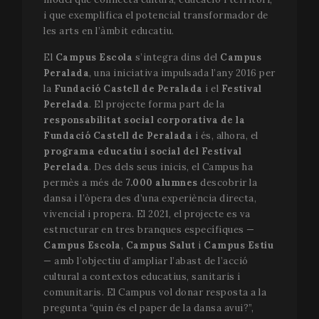
i que exemplifica el potencial transformador de
les arts en l’àmbit educatiu.
El
Campus Escola
s’integra dins del
Campus
Peralada
, una iniciativa impulsada l’any 2016 per
la
Fundació Castell de Peralada
i el
Festival
Perelada
. El projecte forma part de la
responsabilitat social corporativa de la
Fundació Castell de Peralada
i és, alhora, el
programa educatiu i social del Festival
Perelada
. Des dels seus inicis, el Campus ha
permès a més de
7.000 alumnes
descobrir la
dansa i l’òpera des d’una experiència directa,
vivencial i propera. El 2021, el projecte es va
estructurar en tres branques específiques —
Campus Escola
,
Campus Salut
i
Campus Estiu
— amb l’objectiu d’ampliar l’abast de l’acció
cultural a contextos educatius, sanitaris i
comunitaris. El Campus vol donar resposta a la
pregunta “quin és el paper de la dansa avui?”,