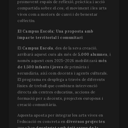
promovent espais de reflexió, pràctica i acció
compartida sobre el cos, el moviment i les arts
vives com a motors de canvi i de benestar
col·lectiu.
El Campus Escola: Una proposta amb
impacte territorial i comunitari
El
Campus Escola
, des de la seva creació,
arribarà aquest curs als més de
5.000 alumnes
, i
només aquest curs 2025-2026 mobilitzarà
més
de 1.500 infants i joves
de primària i
secundària, així com docents i agents culturals.
El programa es desplega a través de diferents
línies de treball que combinen intervenció
directa als centres educatius, accions de
formació per a docents, projectes europeus i
creació comunitària.
Aquesta aposta per integrar les arts vives en
l’educació es concreta en
diversos projectes
que s’han
desplegat amb èxit arreu de la