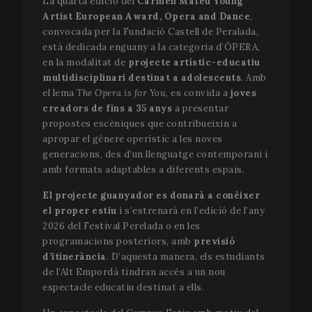
La quarta edició del
Carmen Mateu Young
Artist European Award, Opera and Dance
,
convocada per la Fundació Castell de Peralada,
està dedicada enguany a la categoria d’ÒPERA,
en la modalitat de
projecte artístic-educatiu
multidisciplinari destinat a adolescents
. Amb
el lema
The Opera is for You
, es convida a
joves
creadors de fins a 35 anys
a presentar
propostes escèniques que contribueixin a
apropar el gènere operístic a les noves
generacions, des d’un llenguatge contemporani i
amb formats adaptables a diferents espais.
CookieScriptConsent
1 m
CookieScript
www.festivalperalada.com
El projecte guanyador es donarà a conèixer
el proper estiu
i s’estrenarà en l’edició de l’any
2026 del Festival Perelada o en les
programacions posteriors, amb
previsió
d’itinerància
. D’aquesta manera, els estudiants
de l’Alt Empordà tindran accés a un nou
espectacle educatiu destinat a ells.