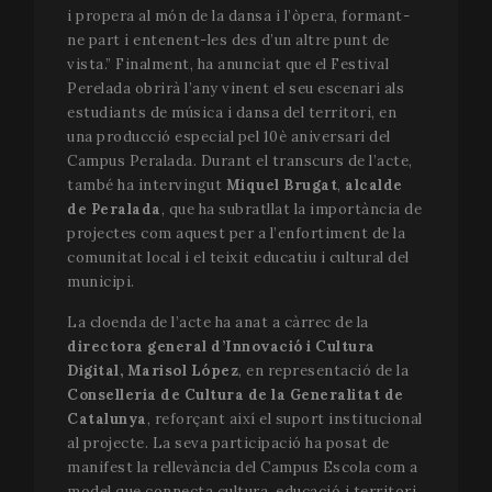
i propera al món de la dansa i l’òpera, formant-
ne part i entenent-les des d’un altre punt de
vista.” Finalment, ha anunciat que el Festival
Perelada obrirà l’any vinent el seu escenari als
estudiants de música i dansa del territori, en
una producció especial pel 10è aniversari del
Campus Peralada. Durant el transcurs de l’acte,
també ha intervingut
Miquel Brugat
,
alcalde
de Peralada
, que ha subratllat la importància de
projectes com aquest per a l’enfortiment de la
comunitat local i el teixit educatiu i cultural del
municipi.
La cloenda de l’acte ha anat a càrrec de la
directora general d’Innovació i Cultura
Digital, Marisol López
, en representació de la
Conselleria de Cultura de la Generalitat de
Catalunya
, reforçant així el suport institucional
al projecte. La seva participació ha posat de
manifest la rellevància del Campus Escola com a
model que connecta cultura, educació i territori,