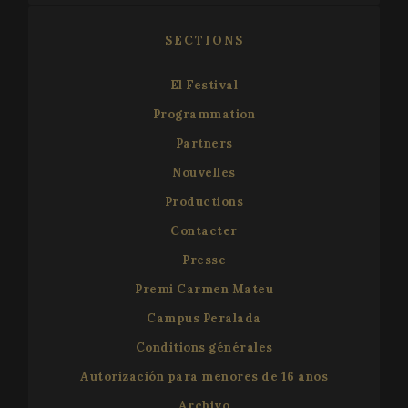
et utilisé
calculer le
données 
SECTIONS
visiteur, d
session et
campagne
El Festival
les rappor
d'analyse
Programmation
site. Par d
il expire a
bout de 2
Partners
bien que 
soit
Nouvelles
personnal
par les
Productions
propriétai
sites Web.
Contacter
_ga_X0WB56ZF1F
.festivalperalada.com
1 an 1
This cooki
mois
used by G
Presse
Analytics 
persist se
Premi Carmen Mateu
state.
Campus Peralada
Conditions générales
Autorización para menores de 16 años
Archivo