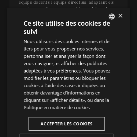
equips docents i equips directius, adaptant els
continguts a l’entorn natural i social de cada
×
escola. El projecte aposta per revaloritzar el
Ce site utilise des cookies de
paisatge, l’arrelament i el treball corporal com a
eines de cohesió i benestar dins l’aula.
suivi
ENGLISH
Formació per al professorat: “Reconnectant.
Nous utilisons des cookies internes et de
SPANISH
Temperatura del cos col·lectiu”
tiers pour vous proposer nos services,
ENGLISH
personnaliser et analyser la façon dont
Dins la voluntat de generar canvi estructural, el
vous naviguez, et afficher des publicités
FRENCH
Campus Escola també ofereix
formació
adaptées à vos préférences. Vous pouvez
específica per a docents
. El curs
CATALAN
modifier les paramètres ou bloquer les
“Reconnectant. Temperatura del cos col·lectiu”,
cookies à l'aide des cases indiquées ou
dissenyat per l’Anna Berenguer, es fa en
obtenir davantage d'informations en
col·laboració amb el
Servei Educatiu de l’Alt
Empordà
i inclou sessions teòriques,
cliquant sur «afficher détails», ou dans la
pràctiques corporals i eines per incorporar
Politique en matière de cookies
l’escolta i la presència del cos al dia a dia docent.
ACCEPTER LES COOKIES
El programa ha tingut una gran acollida per part
del professorat, que valora l’oportunitat