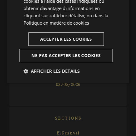
cookies à l'aide des cases indiquées ou
obtenir davantage d'informations en
cliquant sur «afficher détails», ou dans la
NOUVEAUTES
Politique en matière de cookies
UN SEGLE MAGISTRAL
ACCEPTER LES COOKIES
06/08/2026
NE PAS ACCEPTER LES COOKIES
UN DIÀLEG TRANSVERSAL
05/08/2026
AFFICHER LES DÉTAILS
VIVALDI PREN COS A PERALADA
Strictement
Analytiques
02/08/2026
nécessaires
Publicitaires
Fonctionnalité
SECTIONS
El Festival