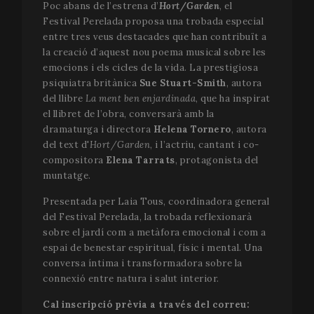
Poc abans de l’estrena d’
Hort/Garden
, el
Festival Perelada proposa una trobada especial
entre tres veus destacades que han contribuït a
la creació d’aquest nou poema musical sobre les
emocions i els cicles de la vida. La prestigiosa
psiquiatra britànica
Sue Stuart-Smith
, autora
del llibre
La ment ben enjardinada
, que ha inspirat
el llibret de l’obra, conversarà amb la
dramaturga i directora
Helena Tornero
, autora
del text d'
Hort/Garden
, i l’actriu, cantant i co-
compositora
Elena Tarrats
, protagonista del
muntatge.
Presentada per Laia Tous, coordinadora general
del Festival Perelada, la trobada reflexionarà
sobre el jardí com a metàfora emocional i com a
espai de benestar espiritual, físic i mental. Una
conversa íntima i transformadora sobre la
connexió entre natura i salut interior.
Cal inscripció prèvia a través del correu: