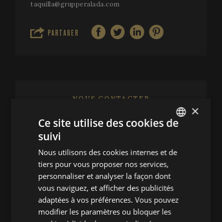
taquilla@grupperalada.com
PARTAGER
NOUS CONTACTER
×
Ce site utilise des cookies de
Festival de Peralada
suivi
ENGLISH
(+34) 972 53 81 25
Nous utilisons des cookies internes et de
infofestival@festivalperalada.com
SPANISH
tiers pour vous proposer nos services,
+34 972 53 82 92
ENGLISH
personnaliser et analyser la façon dont
taquilla@grupperalada.com
vous naviguez, et afficher des publicités
FRENCH
adaptées à vos préférences. Vous pouvez
CATALAN
modifier les paramètres ou bloquer les