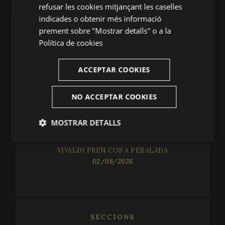
refusar les cookies mitjançant les caselles
indicades o obtenir més informació
prement sobre "Mostrar detalls" o a la
Política de cookies
NOVETATS
ACCEPTAR COOKIES
UN SEGLE MAGISTRAL
06/08/2026
NO ACCEPTAR COOKIES
UN DIÀLEG TRANSVERSAL
MOSTRAR DETALLS
05/08/2026
Estríctament
Analítiques
VIVALDI PREN COS A PERALADA
necessàries
02/08/2026
Publicitàries
Funcionalitat
SECCIONS