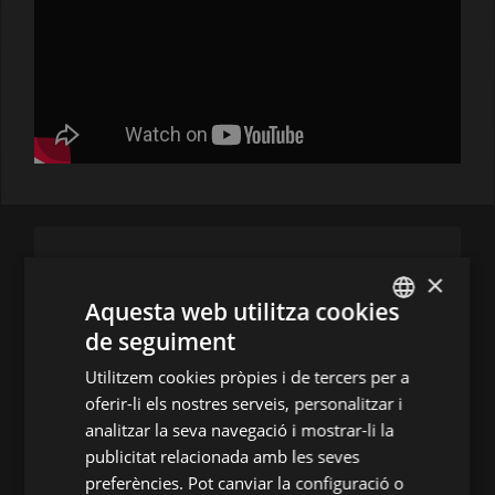
CONTACTA'NS
×
Aquesta web utilitza cookies
Festival de Peralada
de seguiment
ENGLISH
(+34) 935 038 646
Utilitzem cookies pròpies i de tercers per a
SPANISH
infofestival@festivalperalada.com
oferir-li els nostres serveis, personalitzar i
ENGLISH
analitzar la seva navegació i mostrar-li la
902 374 737
taquilla@grupperalada.com
publicitat relacionada amb les seves
FRENCH
preferències. Pot canviar la configuració o
CATALAN