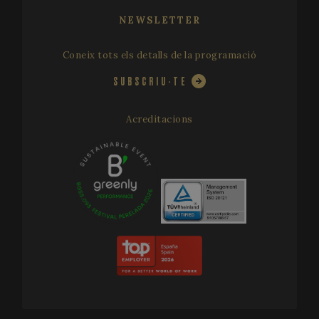
NEWSLETTER
VISITOR_PRIVACY_METADATA
5 me
YouTube
setm
.youtube.com
Coneix tots els detalls de la programació
SUBSCRIU-TE
Acreditacions
CookieScriptConsent
1 
CookieScript
www.festivalperalada.com