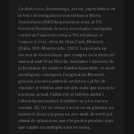
La directora, dramaturga, actriu, especialista en
la veu i investigadora teatral basca María
Goiricelaya (1983) ha presentat avui, al 37è
Festival Perelada, la seva encertada i enriquida
versió de l’opereta còmica
The telephone or
l’amour á trois
, obra de Gian Carlo Menotti
(Itàlia, 1911-Montecarlo, 2007). La posada en
escena de Goiricelaya, que compta en la direcció
musical amb Iván Martín, fundador i director de
la formació de cambra Galdós Ensemble, és molt
intel·ligent i enriqueix l’original de Menotti,
gràcies a la seva ambició artística i al fet de
vincular el telèfon amb un dels mals que pateix la
societat actual: l’addicció al telèfon mòbil i
l’absurda necessitat d’exhibir-se a les xarxes
socials. EL fet de situar l’acció en un gimnàs, no
només li dona a la peça un aire molt divertit pel
cúmul de situacions que s’hi poden produir, sinó
que també en multiplica les lectures.