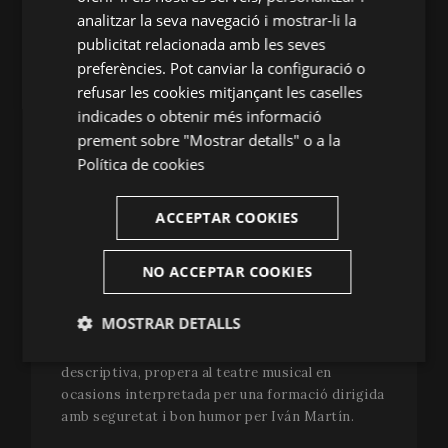
ENGLISH
analitzar la seva navegació i mostrar-li la
integral dels 300 anys d’història de l’òpera
italiana, de Monteverdi i Cavalli a Puccini i Wolf-
publicitat relacionada amb les seves
FRENCH
Ferrari” i que Menotti “desplega un mostrari
preferències. Pot canviar la configuració o
CATALAN
complet dels modes i maneres de la tradició de
refusar les cookies mitjançant les caselles
la qual ell n’era l’últim brot”. Pel que fa a les
indicades o obtenir més informació
interpretacions, el personatge de la hiperactiva
prement sobre "Mostrar detalls" o a la
Lucy vol una soprano de coloratura, en aquest
Política de cookies
cas la interpretació de la canària Ruth González
ha sigut impecable, mentre que el de Ben
ACCEPTAR COOKIES
l’interpreta amb gràcia i reflectint
perfectament l’astorament del seu personatge el
jove baríton barceloní Jan Antem. Els dos
NO ACCEPTAR COOKIES
personatges són en un gimnàs on els usuaris
són els mateixos músics de l’orquestra, alguns
MOSTRAR DETALLS
actors i actrius i un grapat de figurants. Mentre,
sona la música de Menotti, vivaç, alegre,
Estríctament
Analítiques
descriptiva, propera al teatre musical en
necessàries
ocasions interpretada per una formació dirigida
amb seguretat i bon humor per Iván Martín.