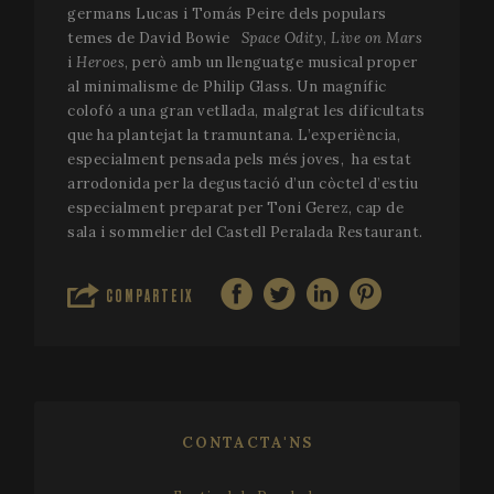
germans Lucas i Tomás Peire dels populars
temes de David Bowie
Space Odity
,
Live on Mars
i
Heroes
, però amb un llenguatge musical proper
al minimalisme de Philip Glass. Un magnífic
colofó a una gran vetllada, malgrat les dificultats
VISITOR_PRIVACY_METADATA
5 me
YouTube
que ha plantejat la tramuntana. L’experiència,
setm
.youtube.com
especialment pensada pels més joves, ha estat
arrodonida per la degustació d’un còctel d’estiu
especialment preparat per Toni Gerez, cap de
sala i sommelier del Castell Peralada Restaurant.
COMPARTEIX
CONTACTA'NS