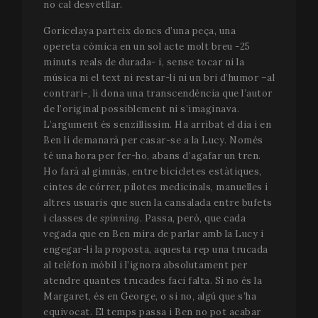
no cal desvetllar.
Goricelaya parteix doncs d’una peça, una
opereta còmica en un sol acte molt breu -25
minuts reals de durada- i, sense tocar ni la
música ni el text ni restar-li ni un bri d’humor –al
contrari-, li dona una transcendència que l’autor
de l’original possiblement ni s’imaginava.
L’argument és senzillíssim. Ha arribat el dia i en
Ben li demanarà per casar-se a la Lucy. Només
té una hora per fer-ho, abans d’agafar un tren.
Ho farà al gimnàs, entre bicicletes estàtiques,
cintes de córrer, pilotes medicinals, manuelles i
altres usuaris que suen la cansalada entre bufets
i classes de
spinning
. Passa, però, que cada
vegada que en Ben mira de parlar amb la Lucy i
engegar-li la proposta, aquesta rep una trucada
al telèfon mòbil i l’ignora absolutament per
atendre quantes trucades faci falta. Si no és la
Margaret, és en George, o si no, algú que s’ha
equivocat. El temps passa i Ben no pot acabar