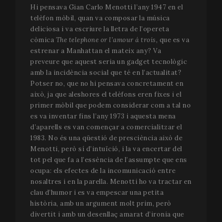
Hi pensava Gian Carlo Menotti l’any 1947 en el
telèfon mòbil, quan va composar la música
deliciosa i va escriure la lletra de l’opereta
còmica
The telephone or l’amour á trois,
que es va
estrenar a Manhattan el mateix any? Va
preveure que aquest seria un gadget tecnològic
amb la incidència social que té en l’actualitat?
Potser no, que no hi pensava concretament en
això, ja que aleshores el telèfons eren fixes i el
primer mòbil que podem considerar com a tal no
es va inventar fins l’any 1973 i aquesta mena
d’aparells es van començar a comercialitzar el
1983. No és una qüestió de presciència això de
Menotti, però sí d’intuïció, i la va encertar del
tot pel que fa a l’essència de l’assumpte que ens
ocupa: els efectes de la incomunicació entre
nosaltres i en la parella. Menotti ho va tractar en
clau d’humor i es va empescar una petita
història, amb un argument molt prim, però
divertit i amb un desenllaç amarat d’ironia que