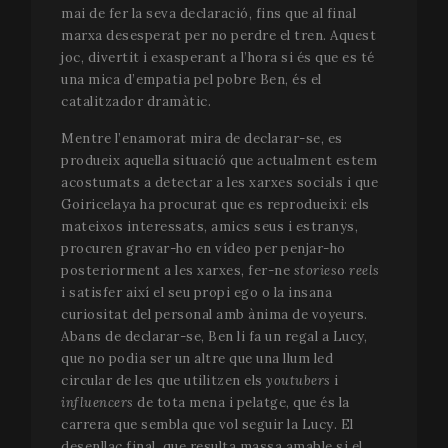
mai de fer la seva declaració, fins que al final
marxa desesperat per no perdre el tren. Aquest
joc, divertit i exasperant a l’hora si és que es té
una mica d’empatia pel pobre Ben, és el
catalitzador dramàtic.
Mentre l’enamorat mira de declarar-se, es
produeix aquella situació que actualment estem
acostumats a detectar a les xarxes socials i que
Goiricelaya ha procurat que es reprodueixi: els
mateixos interessats, amics seus i estranys,
procuren gravar-ho en vídeo per penjar-ho
posteriorment a les xarxes, fer-ne
stories
o
reels
i satisfer així el seu propi ego o la insana
curiositat del personal amb ànima de voyeurs.
Abans de declarar-se, Ben li fa un regal a Lucy,
que no podia ser un altre que una llum led
circular de les que utilitzen els
youtubers
i
influencers
de tota mena i pelatge, que és la
carrera que sembla que vol seguir la Lucy. El
desenllaç final, que resulta massa amable si el