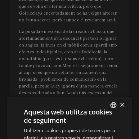
que es volia era fer una crítica, però que
Goiricelaya encertadament no ha volgut alterar,
no és un secret, però tampoc el revelarem aquí.
La posada en escena de la creadora basca, que
afortunadament s’ha decantat pel text original
en anglès, fa incís en el mòbil com a aparell amb
efectes indesitjables, com ara l’addicció, la
nomofòbia (por a estar sense el telèfon), però
també provoca, com Menotti segurament tenia
al cap, si és que no volia fer únicament una
bromada, problemes de comunicació en la
parella, perquè Lucy ignora d’una manera cruel i
desconsiderada a Ben. Aquest ús excessiu del
mòbil també du a pensar en el culte al cos i
×
l’afició malaltissa de pujar autoretrats a les
Aquesta web utilitza cookies
xarxes socials de manera compulsiva.
de seguiment
ENGLISH
Musicalment, la peça és una dolça. Diu Juan
Utilitzem cookies pròpies i de tercers per a
Lucas (periodista, escriptor, traductor i
SPANISH
oferir-li els nostres serveis, personalitzar i
musicògraf) que la partitura “fa un escaneig