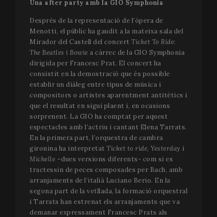
Una after party amb la GIO Symphonia
Publicitàries
Funcionalitat
Després de la representació de l’òpera de
Menotti, el públic ha gaudit a la mateixa sala del
Mirador del Castell del concert
Ticket To Ride:
The Beatles i Bowie
a càrrec de la GIO Symphonia
dirigida per Francesc Prat. El concert ha
Estríctament necessàries
Analítiques
consistit en la demostració que és possible
establir un diàleg entre tipus de música i
Publicitàries
Funcionalitat
compositors o artistes aparentment antitètics i
Les cookies estríctament necessàries permeten la
que el resultat en sigui plaent i, en ocasions
funcionalitat central del lloc web, com l'inici de
sorprenent. La GIO ha comptat per aquest
sessió de l'usuari i l'administració del compte. El lloc
espectacles amb l’actriu i cantant Elena Tarrats.
web no pot utilitzar-se correctament sense les
cookies estríctament necessàries.
En la primera part, l’orquestra de cambra
gironina ha interpretat
Ticket to ride
,
Yesterday
i
Nom
Proveïdor / Domini
Venc
Michelle
–dues versions diferents- com si es
__cf_bm
29 m
Cloudflare Inc.
tractessin de peces composades per Bach, amb
58 s
.vimeo.com
arranjaments de l’italià Luciano Berio. En la
segona part de la vetllada, la formació orquestral
i Tarrats han estrenat els arranjaments que va
demanar expressament Francesc Prats als