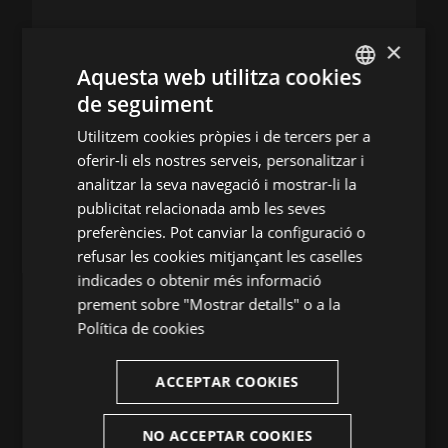
×
UN DIÀLEG
Aquesta web utilitza cookies
TRANSVERSAL
de seguiment
ENGLISH
Utilitzem cookies pròpies i de tercers per a
SPANISH
5 d’agost de 2026
oferir-li els nostres serveis, personalitzar i
ENGLISH
analitzar la seva navegació i mostrar-li la
publicitat relacionada amb les seves
FRENCH
MÉS INFO
preferències. Pot canviar la configuració o
CATALAN
refusar les cookies mitjançant les caselles
indicades o obtenir més informació
prement sobre "Mostrar detalls" o a la
Política de cookies
ACCEPTAR COOKIES
NO ACCEPTAR COOKIES