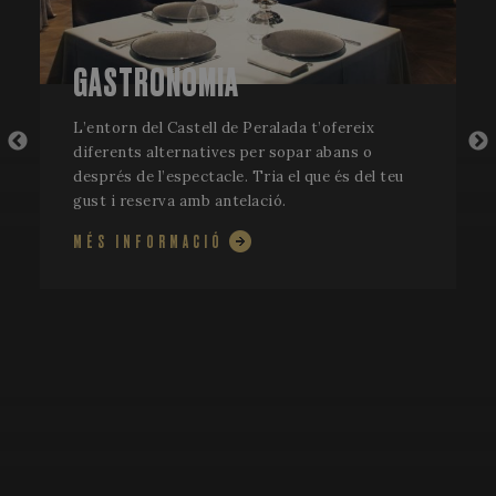
GASTRONOMIA
L’entorn del Castell de Peralada t’ofereix
diferents alternatives per sopar abans o
després de l’espectacle. Tria el que és del teu
gust i reserva amb antelació.
CookieScriptConsent
1 
CookieScript
www.festivalperalada.com
MÉS INFORMACIÓ