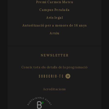
Premi Carmen Mateu
Campus Peralada
Avís legal
Autorització per a menors de 16 anys
Arxiu
VISITOR_PRIVACY_METADATA
5 me
YouTube
setm
.youtube.com
NEWSLETTER
Coneix tots els detalls de la programació
SUBSCRIU-TE
Acreditacions