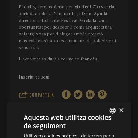
El diàleg serà moderat per
Maricel Chavarría
,
periodista de La Vanguardia, i
Oriol Aguilà
,
director artístic del Festival Perelada. Una
oportunitat per descobrir com l’arquitectura
paisatgística pot dialogar amb la creació
musical i escènica des d’una mirada polièdrica i
sensorial.
L’activitat es durà a terme en
francès
.
Inscriu-te aquí
COMPARTEIX
×
Aquesta web utilitza cookies
de seguiment
ENGLISH
Utilitzem cookies pròpies i de tercers per a
CONTACTA'NS
SPANISH