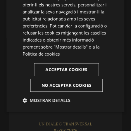
oferir-li els nostres serveis, personalitzar i
ENGLISH
analitzar la seva navegació i mostrar-li la
Festival de Peralada
publicitat relacionada amb les seves
FRENCH
(+34) 935 038 646
preferències. Pot canviar la configuració o
CATALAN
infofestival@festivalperalada.com
refusar les cookies mitjançant les caselles
indicades o obtenir més informació
902 374 737
prement sobre "Mostrar detalls" o a la
taquilla@grupperalada.com
Política de cookies
ACCEPTAR COOKIES
NO ACCEPTAR COOKIES
NOVETATS
MOSTRAR DETALLS
UN SEGLE MAGISTRAL
06/08/2026
Estríctament
Analítiques
necessàries
UN DIÀLEG TRANSVERSAL
05/08/2026