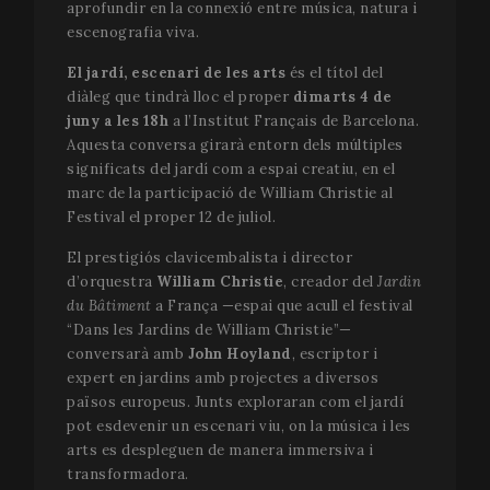
aprofundir en la connexió entre música, natura i
escenografia viva.
El jardí, escenari de les arts
és el títol del
diàleg que tindrà lloc el proper
dimarts 4 de
juny a les 18h
a l’Institut Français de Barcelona.
Aquesta conversa girarà entorn dels múltiples
significats del jardí com a espai creatiu, en el
marc de la participació de William Christie al
Festival el proper 12 de juliol.
El prestigiós clavicembalista i director
d’orquestra
William Christie
, creador del
Jardin
du Bâtiment
a França —espai que acull el festival
“Dans les Jardins de William Christie”—
conversarà amb
John Hoyland
, escriptor i
expert en jardins amb projectes a diversos
països europeus. Junts exploraran com el jardí
pot esdevenir un escenari viu, on la música i les
arts es despleguen de manera immersiva i
transformadora.