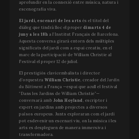
aprofundir en la connexió entre música, natura i
escenografia viva.
El jardí, escenari de les arts
és el títol del
diàleg que tindrà lloc el proper
dimarts 4 de
juny a les 18h
a l’Institut Français de Barcelona.
Aquesta conversa girarà entorn dels múltiples
significats del jardí com a espai creatiu, en el
marc de la participació de William Christie al
Festival el proper 12 de juliol.
El prestigiós clavicembalista i director
d’orquestra
William Christie
, creador del
Jardin
du Bâtiment
a França —espai que acull el festival
“Dans les Jardins de William Christie”—
conversarà amb
John Hoyland
, escriptor i
expert en jardins amb projectes a diversos
països europeus. Junts exploraran com el jardí
pot esdevenir un escenari viu, on la música i les
arts es despleguen de manera immersiva i
transformadora.