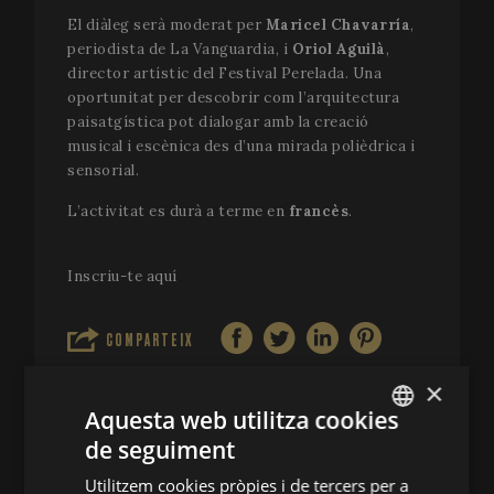
El diàleg serà moderat per
Maricel Chavarría
,
periodista de La Vanguardia, i
Oriol Aguilà
,
director artístic del Festival Perelada. Una
oportunitat per descobrir com l’arquitectura
paisatgística pot dialogar amb la creació
musical i escènica des d’una mirada polièdrica i
sensorial.
L’activitat es durà a terme en
francès
.
Inscriu-te aquí
COMPARTEIX
×
Aquesta web utilitza cookies
de seguiment
ENGLISH
Utilitzem cookies pròpies i de tercers per a
CONTACTA'NS
SPANISH