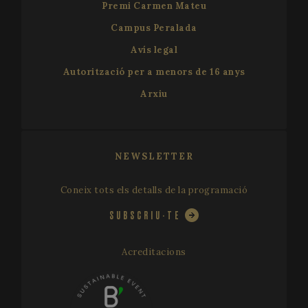
Premi Carmen Mateu
Campus Peralada
Avís legal
Autorització per a menors de 16 anys
Arxiu
VISITOR_PRIVACY_METADATA
5 me
YouTube
setm
.youtube.com
NEWSLETTER
Coneix tots els detalls de la programació
SUBSCRIU-TE
Acreditacions