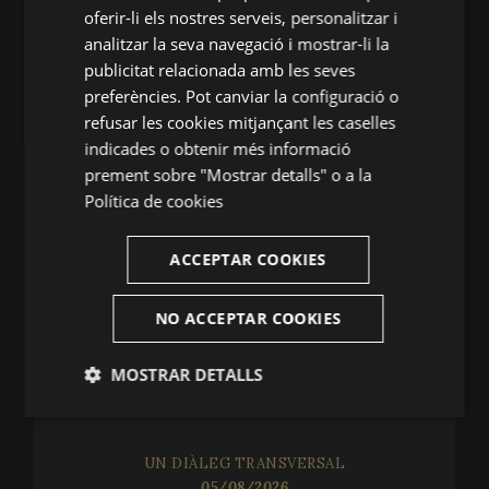
oferir-li els nostres serveis, personalitzar i
ENGLISH
analitzar la seva navegació i mostrar-li la
Festival de Peralada
publicitat relacionada amb les seves
FRENCH
(+34) 935 038 646
preferències. Pot canviar la configuració o
CATALAN
infofestival@festivalperalada.com
refusar les cookies mitjançant les caselles
indicades o obtenir més informació
902 374 737
prement sobre "Mostrar detalls" o a la
taquilla@grupperalada.com
Política de cookies
ACCEPTAR COOKIES
NO ACCEPTAR COOKIES
NOVETATS
MOSTRAR DETALLS
UN SEGLE MAGISTRAL
06/08/2026
Estríctament
Analítiques
necessàries
UN DIÀLEG TRANSVERSAL
05/08/2026