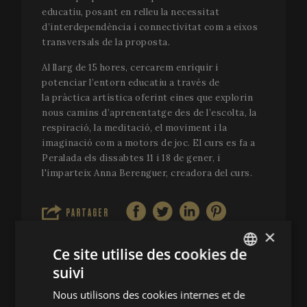
educatiu, posant en relleu la necessitat
d’interdependència i connectivitat com a eixos
transversals de la proposta.
Al llarg de 15 hores, cercarem enriquir i
potenciar l’entorn educatiu a través de
la pràctica artística oferint eines que explorin
nous camins d’aprenentatge des de l’escolta, la
respiració, la meditació, el moviment i la
imaginació com a motors de joc. El curs es fa a
Peralada els dissabtes 11 i 18 de gener, i
l'imparteix Anna Berenguer, creadora del curs.
PARTAGER
×
Ce site utilise des cookies de
suivi
ENGLISH
Nous utilisons des cookies internes et de
SPANISH
NOUS CONTACTER