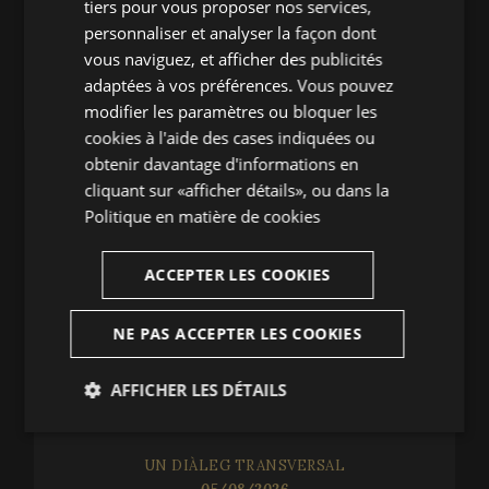
tiers pour vous proposer nos services,
ENGLISH
personnaliser et analyser la façon dont
Festival de Peralada
vous naviguez, et afficher des publicités
FRENCH
adaptées à vos préférences. Vous pouvez
(+34) 972 53 81 25
CATALAN
modifier les paramètres ou bloquer les
infofestival@festivalperalada.com
cookies à l'aide des cases indiquées ou
+34 972 53 82 92
obtenir davantage d'informations en
taquilla@grupperalada.com
cliquant sur «afficher détails», ou dans la
Politique en matière de cookies
ACCEPTER LES COOKIES
NOUVEAUTES
NE PAS ACCEPTER LES COOKIES
UN SEGLE MAGISTRAL
AFFICHER LES DÉTAILS
06/08/2026
Strictement
Analytiques
nécessaires
UN DIÀLEG TRANSVERSAL