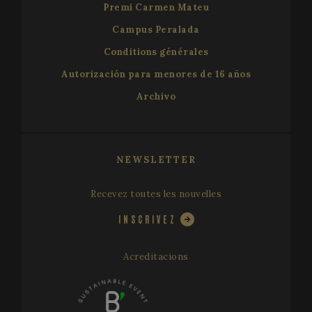
Premi Carmen Mateu
Campus Peralada
Conditions générales
Autorización para menores de 16 años
Archivo
VISITOR_PRIVACY_METADATA
5 mo
YouTube
sema
.youtube.com
NEWSLETTER
Recevez toutes les nouvelles
INSCRIVEZ
Acreditacions