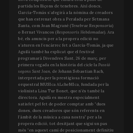
correctement sans les cookies strictement
partida les lliçons de tenebres. Així doncs,
nécessaires.
García-Tomás s’afegirà a la nòmina de creadors
Nom
Fournisseur / Domaine
Expir
que han estrenat obra a Peralada per Setmana
__cf_bm
2
Cloudflare Inc.
Santa, com Joan Magrané (
Tenebrae Responsoria
)
minu
.vimeo.com
o Bernat Vivancos (
Responsoris Hebdomadae
). Ara
5
seco
bé, els anuncis per a la propera edició no
s’aturen en l’encàrrec fet a García-Tomàs, ja que
Aguilà també ha explicat que el festival
programarà Divendres Sant, 26 de març, per
primera vegada en la història del cicle la
Passió
segons Sant Joan
, de Johann Sebastian Bach,
interpretada per la prestigiosa formació
orquestral MUSIca ALcheMIca, fundada per la
VISITOR_PRIVACY_METADATA
5 mo
violinista Lina Tur Bonet, que n’és també la
YouTube
sema
.youtube.com
directora. Aguilà es mostra especialment
satisfet pel fet de poder comptar amb “dues
dones, dues creadores que són referents en
l’àmbit de la música a casa nostra” per a la
propera edició, tot desitjant que sigui un pas
més “en aquest camí de posicionament definitiu