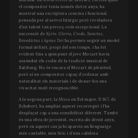
el compositor tenia només dotze anys, ha
mostrat una escriptura concisa i funcional,
pensada per al servei litúrgic però reveladora
d’un talent tan precoç com excepcional. La
successió de
Kyrie
,
Gloria
,
Credo
,
Sanctus
,
Benedictus
i
Agnus Dei
ha permès seguir un model
formal definit, propi del seu temps, i ha fet
evident fins a quin punt el jove Mozart havia
assimilat els codis de la tradició musical de
Salzburg. No és encara el Mozart de plenitud,
però sí un compositor capaç d’ordenar amb
naturalitat els materials i de donar-los una
vivacitat molt recognoscible.
A la segona part, la
Missa
en Sol major, D 167, de
Schubert, ha ampliat aquest recorregut i l’ha
desplaçat cap a una sensibilitat diferent. També
és una obra de joventut, escrita als divuit anys,
però en aquest cas ja hi apareix un llenguatge
més cantable, més líric i d’una calidesa