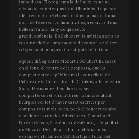
immediata. El programa la defineix com una
missa de caràcter pastoral i lluminós, i aquesta
idea resumeix bé el seu lloc dins la matinal: una
obra de fe serena, d’humilitat expressiva i d’una
bellesa franca, lluny de qualsevol
grandiloqüència. En Schubert, la música sacra és
respir melòdic i una manera d’acostar-se al text
religiós amb una proximitat gairebé íntima.
Aquest diàleg entre Mozart i Schubert ha estat,
en el fons, el centre de la proposta, que ha
comptat entre el públic amb la consellera de
Cultura de la Generalitat de Catalunya, la senyora
Sònia Hernández. Les dues misses
comparteixen el format breu, la funcionalitat
litúrgica i el fet d’haver estat escrites per
compositors molt joves, però el concert també
n’ha deixat veure les diferències. D’una banda,
l’ordre clàssic, l’herència de Salzburg i l’equilibri
de Mozart. De l’altra, la línia melòdica més
expansiva i la llum de Schubert, ja a tocar del