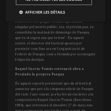
representa un esperit de festival genuí, amb
formats i gèneres variats i una gran intensitat.
AFFICHER LES DÉTAILS
Crec que això és bo –diu Aguilà- perquè ho
converteix tot plegat en una experiència
Strictement
Analytiques
nécessaires
singular pel nostre públic. Ara, el pròxim pas, és
consolidar la matinal de diumenge de Pasqua,
que és el segon any que la fem”. En aquest
sentit, el director del festival aposta per
Publicitaires
Fonctionnalité
persistir com fins ara en l’organització de
l’edició de Pasqua, com a fórmula per aconseguir
l’objectiu desitjat.
Raquel García-Tomás estrenarà obra a
Peralada la propera Pasqua
Strictement nécessaires
Analytiques
És aquest esperit persistent que du al festival
Publicitaires
Fonctionnalité
anunciar que per a la cinquena edició de Pasqua
del cicle, l’any vinent, ja s’ha fet un encàrrec a la
Les cookies strictement nécessaires rendent possible
compositora Raquel García-Tomás (Barcelona,
les fonctionnalités centrales du site Internet, comme
l'ouverture de session d'utilisateur et la gestion du
1984), que estrenarà el dissabte 27 de març una
compte. Le site Internet ne peut pas fonctionner
nova composició que tindrà com a punt de