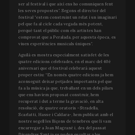
ser al festival i que així ens ho comuniquen fent
les seves propostes”. Segons el director del
festival “estem construint un relat i un imaginari
pel que fa al cicle cada vegada més potent,
perquè tant el públic com els artistes han
comprovat que a Peralada, per aquesta època, es
viuen experiències musicals úniques”.
Aguilà es mostra especialment satisfet de les
quatre edicions celebrades, en el marc del 40è
aniversari que el festival celebrarà aquest
proper estiu: “En només quatre edicions ja hem
aconseguit deixar petjades importants pel que
fa a la música ja que, treballant en un dels pilars
que ens havíem proposat construir, hem
recuperat i dut a terme la gravació, en alta
resolució, de quatre oratoris –Stradella,
Scarlatti, Hasse i Caldara-, hem publicat amb el
nostre segell les lliçons de tenebres que li vam
encarregar a Joan Magrané i, des del passat
Divendres Sant ja es poden escoltar a les