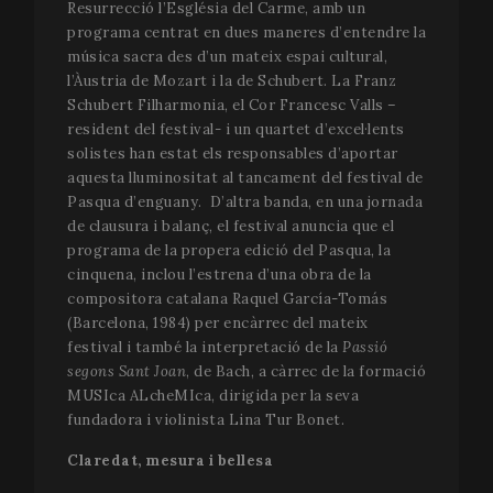
Resurrecció l’Església del Carme, amb un
programa centrat en dues maneres d’entendre la
música sacra des d’un mateix espai cultural,
l’Àustria de Mozart i la de Schubert. La Franz
Schubert Filharmonia, el Cor Francesc Valls –
resident del festival- i un quartet d’excel·lents
solistes han estat els responsables d’aportar
aquesta lluminositat al tancament del festival de
Pasqua d’enguany. D’altra banda, en una jornada
de clausura i balanç, el festival anuncia que el
programa de la propera edició del Pasqua, la
cinquena, inclou l’estrena d’una obra de la
compositora catalana Raquel García-Tomás
(Barcelona, 1984) per encàrrec del mateix
festival i també la interpretació de la
Passió
segons Sant Joan
, de Bach, a càrrec de la formació
MUSIca ALcheMIca, dirigida per la seva
fundadora i violinista Lina Tur Bonet.
Claredat, mesura i bellesa