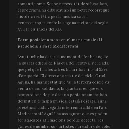
romanticisme. Sense necessitat de subratllats,
el programa ha dibuixat així un petit recorregut
històric i estètic per la música sacra
centreeuropea entre la segona meitat del segle
XVIII i els inicis del XIX.
Ferm posicionament en el mapa musical i
presència a l’arc Mediterrani
Avui també ha estat el moment de fer balanç de
la quarta edició de Pasqua del Festival Perelada,
que pel que fa a les xifres ha arribat fins al 95%
d’ocupació. El director artístic del cicle, Oriol
Aguilà, ha manifestat que “si la tercera edició va
ser la de consolidació, la quarta crec que ens
proporciona de ple dret un posicionament ben
definit en el mapa musical català i estatal i una
presència cada vegada més remarcable en l’arc
Mediterrani.” Aguilà ha assegurat que es poden
fer aquestes afirmacions perquè detecta “les
ganes de nombrosos artistes i creadors de voler