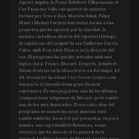
Aquest migdia, la Franz Schubert Filharmonia, el
Cor Francesc Valls i un quartet de solistes
format per Yewon Han, Marcela Rahal, Filipe
Manu i Manuel Fuentes han donat forma a una
proposta que ha apostat per la claredat, la
mesura i la bellesa directa del repertori litúrgic.
Al capdavant del conjunt hi era Guillermo García
Calvo, amb Pere Lluís Biosca en la direcció del
cor. El programa ha quedat articulat amb una
lògica clara. Primer, Mozart. Després, Schubert.
Abans d’entrar en la
Missa brevis
en Sol major, KV
49, el concert ha situat l’
Ave Verum Corpus
com
una porta d’entrada d’una gran eficàcia
expressiva. És una peça breu, una de les últimes
composicions religioses de Mozart, però també
una de les més depurades. El seu valor dins del
programa no només ha estat musical, sinó
també simbòlic: ha servit per presentar, en pocs
minuts, una espiritualitat lluminosa, sense
retòrica, que ha marcat el to general de la
matinal. La
Missa brevis
de Mozart, escrita quan