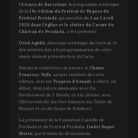
l'
Ateneu de Barcelone
, le programme artistique
de la
IVe édition du Festival de Pâques du
Festival Peralada
qui aura lieu du
2 au 5 avril
2026 dans l'église et le cloître du Carme du
Château de Peralada
, a été présenté.
Oriol Aguilà
, directeur artistique du festival, et
des artistes liés à la programmation de cette
année étaient présents lors de l'acte.
Durant la conférence de presse, le
Chœur
Francesc Valls
, artiste résident de cette
édition, avec les
Vespres d'Arnadi
, a offert, en
début, deux pièces musicales avec
Die
Beredsamkeit
de J. Haydn, et à la clôture, avec
Offertorium für das Fest Johannes des Täufer
de
Mozart et
An die Sonne
de Schubert.
La présidente de la Fondation Castelle de
Peralada et du Festival Peralada,
Isabel Suqué
Mateu
, par le biais de déclarations