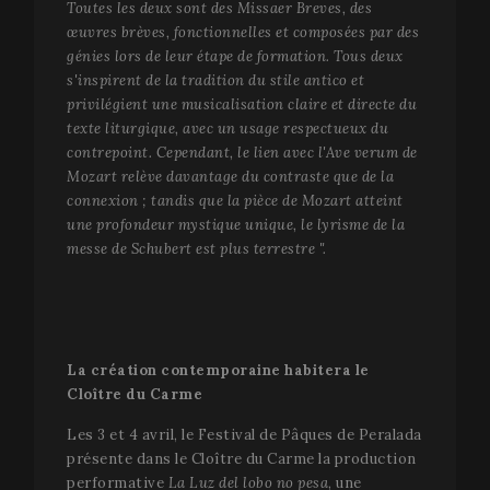
Toutes les deux sont des Missaer Breves, des
œuvres brèves, fonctionnelles et composées par des
génies lors de leur étape de formation. Tous deux
VISITOR_PRIVACY_METADATA
5 mo
YouTube
s'inspirent de la tradition du stile antico et
sema
.youtube.com
privilégient une musicalisation claire et directe du
texte liturgique, avec un usage respectueux du
contrepoint. Cependant, le lien avec l'Ave verum de
Mozart relève davantage du contraste que de la
connexion ; tandis que la pièce de Mozart atteint
une profondeur mystique unique, le lyrisme de la
messe de Schubert est plus terrestre ".
La création contemporaine habitera le
Cloître du Carme
Les 3 et 4 avril, le Festival de Pâques de Peralada
présente dans le Cloître du Carme la production
performative
La Luz del lobo no pesa
, une
CookieScriptConsent
1 m
CookieScript