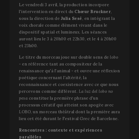
Web.
Analytics.
p
Le vendredi 3 avril, la production incorpore
semble êt
e
nouveau
_cfuvid
.vimeo.com
Session
Ce cookie est
l'intervention en direct du
Chœur Bruckner
,
l
cookie et
utilisé pour
l
sous la direction de
Julia Sesé
, en intégrant la
depuis le
suivre les
s
printemp
utilisateurs à
W
voix chorale comme élément vivant dans le
2017, auc
travers les
l
dispositif spatial et lumineux. Les séances
informati
sessions afin
n'est disp
d'optimiser
YSC
Session
C
Google LLC
auront lieu le 3 à 20h00 et 22h30, et le 4 à 20h00
auprès de
l'expérience
d
.youtube.com
Google. Il
et 23h00.
utilisateur en
Y
semble st
maintenant la
p
et mettre 
cohérence des
l
Le titre du morceau joue sur double sens de
lobo
une valeu
sessions et en
v
unique p
fournissant
- en référence tant au compositeur de la
i
chaque p
des services
renaissance qu'à l'animal - et ouvre une réflexion
visitée.
personnalisés.
VISITOR_INFO1_LIVE
5 mois 4
C
Google LLC
poétique concernant l'altérité, la
semaines
d
.youtube.com
_gat_UA-
.festivalperalada.com
59
This is a 
Y
reconnaissance et coexistence avec ce que nous
34234016-4
secondes
type cooki
p
by Googl
u
percevons comme différent.
La luz del lobo no
Analytics,
p
where the
pesa
constitue la première phrase d'un
d
pattern
l
processus créatif qui atteint son apogée avec
element o
p
name con
LOBO
, un morceau théâtral dont la première aura
v
the uniqu
Y
lieu cet été durant le Festival Grec de Barcelone.
identity
i
number of
d
account o
s
Rencontres : contexte et expériences
website it
é
parallèles
relates to. 
d