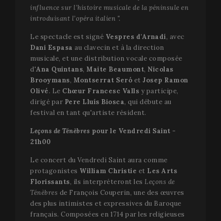
influence sur l’histoire musicale de la péninsule en
introduisant l’opéra italien ".
Le spectacle est signé
Vespres d'Arnadí
, avec
Dani Espasa
au clavecin et à la direction
musicale, et une distribution vocale composée
d'
Ana Quintans
,
Maite Beaumont
,
Nicolas
Brooymans
,
Montserrat Seró
et
Josep Ramon
Olivé
. Le
Chœur Francesc Valls
y participe,
dirigé par
Pere Lluís Biosca
, qui débute au
festival en tant qu'artiste résident.
Leçons de Ténèbres
pour le Vendredi Saint -
21h00
Le concert du Vendredi Saint aura comme
protagonistes
William Christie
et
Les Arts
Florissants
, ils interpréteront les
Leçons de
Ténèbres
de François Couperin, une des œuvres
des plus intimistes et expressives du Baroque
français. Composées en 1714 par les religieuses