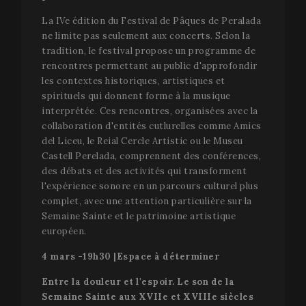
appears t
l
variation 
s
La IVe édition du Festival de Pâques de Peralada
_gat cook
n
which is 
ne limite pas seulement aux concerts. Selon la
l
to limit th
v
tradition, le festival propose un programme de
amount of
l
recorded 
rencontres permettant au public d'approfondir
Y
Google on
les contextes historiques, artistiques et
traffic vo
PHPSESSID
Session
C
PHP.net
websites.
g
spirituels qui donnent forme à la musique
www.festivalperalada.com
d
interprétée. Ces rencontres, organisées avec la
_ga_WS09TF9C88
.festivalperalada.com
1 an 1
This cooki
a
mois
used by G
b
collaboration d'entités cutlurelles comme Amics
Analytics 
l
persist se
del Liceu, le Reial Cercle Artistic ou le Museu
I
state.
i
Castell Perelada, comprennent des conférences,
u
_ga
1 an 1
Ce nom d
Google LLC
des débats et des activités qui transforment
g
mois
cookie est
.festivalperalada.com
u
l'expérience sonore en un parcours culturel plus
associé à
g
Google
v
complet, avec une attention particulière sur la
Universal
s
Semaine Sainte et le patrimoine artistique
Analytics 
u
est une m
s
européen.
jour impo
n
du service
d
d'analyse 
4 mars -19h30 |Espace à déterminer
g
plus
m
couramm
a
Entre la douleur et l'espoir. Le son de la
utilisé de
m
Google. C
i
Semaine Sainte aux XVIIe et XVIIIe siècles
cookie est
p