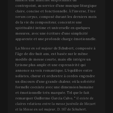
lumière une maîtrise surprenante du
contrepoint, au service d'une musique liturgique
claire, concise et fonctionnelle. À l'inverse, l'
Ave
verum corpus
, composé durant les derniers mois
Strictement nécessaires
Analytiques
de la vie du compositeur, concentre une
Publicitaires
Fonctionnalité
spiritualité intime et universelle en quelques
mesures, avec une écriture d'une simplicité
Les cookies strictement nécessaires rendent possible
apparente et une profonde charge émotionnelle.
les fonctionnalités centrales du site Internet, comme
l'ouverture de session d'utilisateur et la gestion du
La
Messe en sol majeur
de Schubert, composée à
compte. Le site Internet ne peut pas fonctionner
correctement sans les cookies strictement
l'âge de dix-huit ans, est basée sur le même
nécessaires.
modèle de messe courte, mais elle intègre un
Nom
Fournisseur / Domaine
Expir
lyrisme plus ample et une expressivité qui
annonce sa voix romantique. L'équilibre entre
__cf_bm
2
Cloudflare Inc.
minu
.vimeo.com
solistes, chœur et orchestre à cordes engendre
5
un discours d'une grande chaleur, où la sobriété
seco
formelle coexiste avec une dimension humaine
et émotionnelle très marquée. Tel que le fait
remarquer Guillermo García Calvo, "
il existe de
claires relations entre la messe juvénile de Mozart
et la Messe en sol majeur, D. 167 de Schubert.