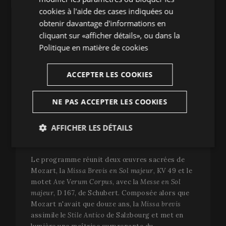
sacrée de Wolfgang Amadeus Mozart et Franz
cookies à l'aide des cases indiquées ou
Schubert, deux compositeurs séparés par des
obtenir davantage d'informations en
générations mais unis par une même recherche
cliquant sur «afficher détails», ou dans la
de la beauté, l'émotion et la spiritualité. Le
Politique en matière de cookies
concert sera donné par la
Franz Schubert
Filharmonia
, sous la direction de
Guillermo
ACCEPTER LES COOKIES
García Calvo
, avec la participation de
Yewon
Han
(soprano),
Marcela Rahal
(mezzo-soprano),
Filipe Manu
(ténor) et
Manuel Fuentes
(basse)
NE PAS ACCEPTER LES COOKIES
— tous les quatre lauréats du prix du festival
Peralada du concours Tenor Viñas dans
AFFICHER LES DÉTAILS
différentes éditions — et du chœur
Francesc
Valls
.
Strictement
Analytiques
nécessaires
Le programme réunit deux œuvres sacrées de
Mozart, la
Missa Brevis en Sol majeur
, KV 49 et le
motet
Ave Verum Corpus
, avec la
Messe en Sol
majeur
, D 167, de Schubert. Composée alors que
Publicitaires
Fonctionnalité
Mozart n'avait que douze ans, la
Missa brevis
assimile le
Stile Antico
de Salzbourg et met en