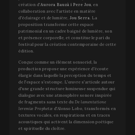
www.festivalperalada.com
création d'
Aurora Bauzà i Pere Jou
, en
collaboration avec l'artiste en matière
d'éclairage et de lumière,
Jou Serra
. La
proposition transforme cette espace
patrimonial en un cadre baigné de lumière, son
et présence corporelle, et constitue le pari du
festival pour la création contemporaine de cette
édition.
Conçue comme un élément sensoriel, la
production propose une expérience d'écoute
élargie dans laquelle la perception du temps et
de l'espace s'estompe. L'œuvre s'articule autour
d'une grande structure lumineuse suspendue qui
dialogue avec une atmosphère sonore inspirée
de fragments sans texte du
De lamentatione
Fournisseur
Fournisseur /
Nom
Nom
Expiration
Description
Expiration
Descripti
/ Domaine
Domaine
Ieremiæ Prophetæ
d'Alonso Lobo, transformés en
textures vocales, en respirations et en traces
_gid
vuid
1 an 1
Ces cookies
1 jour
Ce nom d
Vimeo.com
Google LLC
Nom
Fournisseur / Domaine
Expiration
D
mois
sont utilisés
cookie est
.festivalperalada.com
Inc.
acoustiques qui activent la dimension poétique
par le lecteur
associé à
.vimeo.com
_gcl_au
2 mois 4
U
Google LLC
et spirituelle du cloître.
vidéo Vimeo
Google
semaines
G
.festivalperalada.com
sur les sites
Universal
A