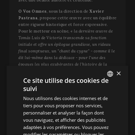
avec une beauté austère et contenue.
O Vos Omnes
, sous la direction de
Xavier
Pastrana
, propose cette œuvre avec un équilibre
entre rigueur historique et force expressive.
Pour le metteur en scène,
« la dernière œuvre de
Tomás Luis de Victoria transcende sa fonction
initiale et offre un épilogue grandiose, un rideau
final somptueux, un "chant du cygne" - comme il le
dit lui-même dans la dédicace - pour l'une des
époques les plus exubérantes de l'histoire de la
×
musique. »
La disposition circulaire de l'espace,
avec l'ensemble vocal entouré par le public et
Ce site utilise des cookies de
plongé dans la pénombre, renforce la dimension
suivi
ENGLISH
rituelle et contemplative d'une musique qui a
traversé les siècles sans perdre de sa validité ni
Nous utilisons des cookies internes et de
SPANISH
de son intensité.
tiers pour vous proposer nos services,
ENGLISH
personnaliser et analyser la façon dont
Une
matinée
pour le Dimanche de Pâques
vous naviguez, et afficher des publicités
FRENCH
L'édition de Pâques cloturera sa programmation
adaptées à vos préférences. Vous pouvez
CATALAN
musicale avec une matinée dédiée à la musique
modifier les paramètres ou bloquer les