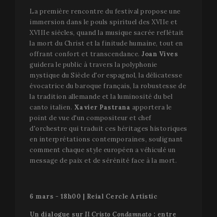
utilisé po
s
La première rencontre du festival propose une
distinguer
s
utilisateur
b
immersion dans le pouls spirituel des XVIIe et
uniques e
e
attribuan
XVIIIe siècles, quand la musique sacrée reflétait
m
numéro g
d
la mort du Christ et la finitude humaine, tout en
aléatoire
d
comme
offrant confort et transcendance.
Joan Vives
c
identifian
p
guidera le public à travers la polyphonie
client. Il e
u
inclus da
e
mystique du Siècle d'or espagnol, la délicatesse
chaque
p
évocatrice du baroque français, la robustesse de
demande 
page d'un 
la tradition allemande et la luminosité du bel
et utilisé
calculer le
canto italien.
Xavier Pastrana
apportera le
données 
point de vue d'un compositeur et chef
visiteur, d
session et
d'orchestre qui traduit ces héritages historiques
campagne
en interprétations contemporaines, soulignant
les rappor
d'analyse
comment chaque style européen a véhiculé un
site. Par d
message de paix et de sérénité face à la mort.
il expire a
bout de 2
bien que 
soit
personnal
par les
6 mars - 18h00 | Reial Cercle Artístic
propriétai
sites Web.
Un dialogue sur
Il Cristo Condamnato
: entre