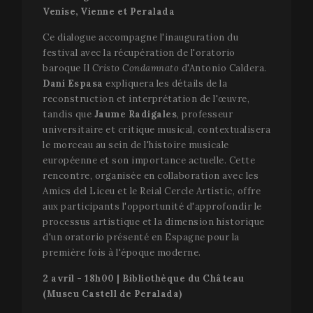
_ga_X0WB56ZF1F
.festivalperalada.com
1 an 1
This cooki
Venise, Vienne et Peralada
mois
used by G
Analytics 
persist se
Ce dialogue accompagne l'inauguration du
state.
festival avec la récupération de l'oratorio
baroque Il
Cristo Condamnato
d'Antonio Caldera.
Dani Espasa
expliquera les détails de la
reconstruction et interprétation de l'œuvre,
tandis que
Jaume Radigales
, professeur
universitaire et critique musical, contextualisera
le morceau au sein de l'histoire musicale
européenne et son importance actuelle. Cette
rencontre, organisée en collaboration avec les
Amics del Liceu et le Reial Cercle Artístic, offre
aux participants l'opportunité d'approfondir le
processus artistique et la dimension historique
d'un oratorio présenté en Espagne pour la
première fois à l'époque moderne.
2 avril - 18h00 | Bibliothèque du Château
(Museu Castell de Peralada)