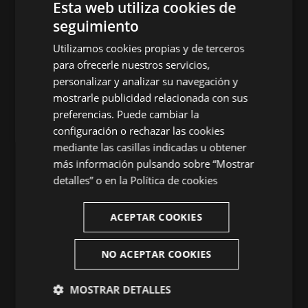
entre rigor histórico y fuerza expresiva. Para el
Esta web utiliza cookies de
director, “la última obra de Tomás Luis de
seguimiento
ENGLISH
Victoria transciende su función inicial y ofrece
un epílogo grandioso, un telón final de lujo, un
Utilizamos cookies propias y de terceros
SPANISH
canto de cisne ―como precisamente dice él
para ofrecerle nuestros servicios,
ENGLISH
mismo en la dedicatoria― para una de las
personalizar y analizar su navegación y
épocas más exuberantes de la historia de la
mostrarle publicidad relacionada con sus
FRENCH
música”. La disposición circular del espacio, con
preferencias. Puede cambiar la
el conjunto vocal rodeado por el público e
CATALAN
configuración o rechazar las cookies
inmerso en la penumbra, refuerza la dimensión
mediante las casillas indicadas u obtener
ritual y contemplativa de una música que ha
más información pulsando sobre “Mostrar
atravesado siglos sin perder vigencia ni
detalles” o en la
Política de cookies
intensidad.
Una
matinée
para el Domingo de Pascua
ACEPTAR COOKIES
La edición de Pascua clausurará su
programación musical con una
matinée
dedicada
NO ACEPTAR COOKIES
a la música sacra de Wolfgang Amadeus Mozart y
Franz Schubert, dos compositores separados
MOSTRAR DETALLES
por generaciones pero unidos por una misma