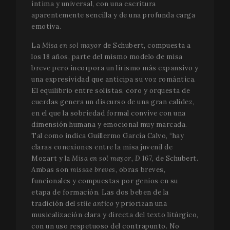
58 se
.vimeo.com
íntima y universal, con una escritura
aparentemente sencilla y de una profunda carga
emotiva.
La
Misa en sol mayor
de Schubert, compuesta a
los 18 años, parte del mismo modelo de misa
breve pero incorpora un lirismo más expansivo y
una expresividad que anticipa su voz romántica.
El equilibrio entre solistas, coro y orquesta de
VISITOR_PRIVACY_METADATA
5 me
YouTube
cuerdas genera un discurso de una gran calidez,
sem
.youtube.com
en el que la sobriedad formal convive con una
dimensión humana y emocional muy marcada.
Tal como indica Guillermo García Calvo, “hay
claras conexiones entre la misa juvenil de
Mozart y la
Misa en sol mayor, D 167
, de Schubert.
Ambas son
missae breves
, obras breves,
funcionales y compuestas por genios en su
etapa de formación. Las dos beben de la
tradición del
stile antico
y priorizan una
musicalización clara y directa del texto litúrgico,
con un uso respetuoso del contrapunto. No