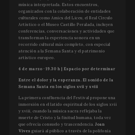
para dis
música interpretada. Estos encuentros,
usuario
asigna
organizados con la colaboración de entidades
númer
culturales como Amics del Liceu, el Real Círculo
genera
aleator
Artístico o el Museo Castillo Peralada, incluyen
como
conferencias, conversaciones y actividades que
identif
cliente.
transforman la experiencia sonora en un
incluye
recorrido cultural más completo, con especial
solicitu
página 
atención a la Semana Santa y el patrimonio
sitio y s
para cal
artístico europeo.
datos d
visitant
4 de marzo · 19.30 h | Espacio por determinar
sesione
campañ
los inf
Entre el dolor y la esperanza. El sonido de la
análisis
Semana Santa en los siglos xvii y xviii
sitios. 
predete
caduca
La primera confluencia del Festival propone una
de 2 añ
aunque
inmersión en el latido espiritual de los siglos xvii
propiet
y xviii, cuando la música sacra reflejaba la
sitios 
pueden
muerte de Cristo y la finitud humana, toda vez
personal
que ofrecía consuelo y trascendencia.
Joan
_ga_X0WB56ZF1F
.festivalperalada.com
1 año 1 mes
This coo
Vives
guiará al público a través de la polifonía
used by