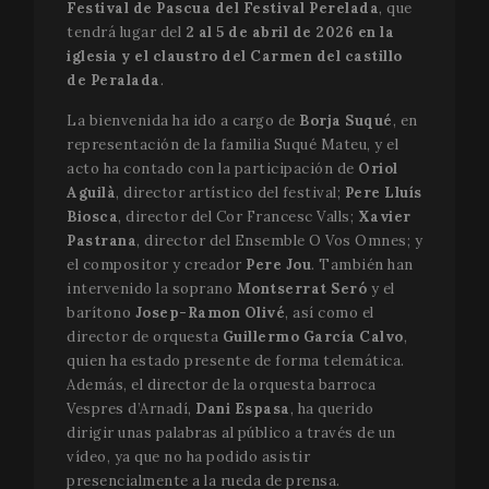
Festival de Pascua del Festival Perelada
, que
tendrá lugar del
2 al 5 de abril de 2026 en la
iglesia y el claustro del Carmen del castillo
de Peralada
.
La bienvenida ha ido a cargo de
Borja Suqué
, en
representación de la familia Suqué Mateu, y el
acto ha contado con la participación de
Oriol
Aguilà
, director artístico del festival;
Pere Lluís
Biosca
, director del Cor Francesc Valls;
Xavier
Pastrana
, director del Ensemble O Vos Omnes; y
el compositor y creador
Pere Jou
. También han
intervenido la soprano
Montserrat Seró
y el
barítono
Josep-Ramon Olivé
, así como el
director de orquesta
Guillermo García Calvo
,
quien ha estado presente de forma telemática.
Además, el director de la orquesta barroca
Vespres d’Arnadí,
Dani Espasa
, ha querido
dirigir unas palabras al público a través de un
vídeo, ya que no ha podido asistir
presencialmente a la rueda de prensa.