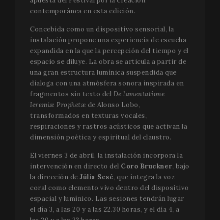
apuesta del Festival por la creación
Nombre
Proveedor / Dominio
Vencimiento
_gid
vuid
1 año 1 mes
El reproductor
1 día
Este no
Vimeo.com
Google LLC
contemporánea en esta edición.
de vídeo de
cookie 
.festivalperalada.com
_gcl_au
Inc.
2 meses 4
Google LLC
Vimeo utiliza
asociad
.vimeo.com
semanas
.festivalperalada.com
Concebida como un dispositivo sensorial, la
estas cookies en
Google
los sitios web.
Univers
instalación propone una experiencia de escucha
Analytic
parece 
expandida en la que la percepción del tiempo y el
_cfuvid
.vimeo.com
Sesión
Esta cookie se
nueva c
utiliza con fines
espacio se diluye. La obra se articula a partir de
a partir
de seguimiento
primave
de usuarios en
una gran estructura lumínica suspendida que
2017, G
sesiones para
dialoga con una atmósfera sonora inspirada en
ofrece
optimizar la
informa
experiencia del
YSC
Sesión
Google LLC
fragmentos sin texto del
De lamentatione
Parece
usuario
.youtube.com
Ieremiæ Prophetæ
de Alonso Lobo,
almacen
manteniendo la
actuali
coherencia de
transformados en texturas vocales,
valor ú
sesión y
cada pá
respiraciones y rastros acústicos que activan la
proporcionando
visitada
servicios
dimensión poética y espiritual del claustro.
personalizados.
_gat_UA-
.festivalperalada.com
59 segundos
This is 
VISITOR_INFO1_LIVE
5 meses 4
Google LLC
34234016-4
type co
El viernes 3 de abril, la instalación incorpora la
semanas
.youtube.com
by Goo
intervención en directo del
Coro Bruckner
, bajo
Analyti
the pat
la dirección de
Júlia Sesé
, que integra la voz
element
coral como elemento vivo dentro del dispositivo
name c
the uni
espacial y lumínico. Las sesiones tendrán lugar
identit
of the 
el día 3, a las 20 y a las 22.30 horas, y el día 4, a
or websi