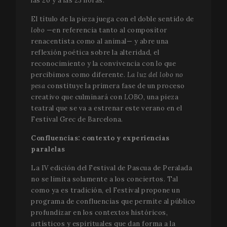
las 20 y a las 23 horas.
relates t
appears
variatio
El título de la pieza juega con el doble sentido de
_gat co
lobo
—en referencia tanto al compositor
which i
limit th
renacentista como al animal— y abre una
amount 
reflexión poética sobre la alteridad, el
recorde
Google 
reconocimiento y la convivencia con lo que
traffic 
website
percibimos como diferente.
La luz del lobo no
pesa
constituye la primera fase de un proceso
_ga_WS09TF9C88
.festivalperalada.com
1 año 1 mes
This coo
used by
creativo que culminará con
LOBO
, una pieza
Analytic
teatral que se va a estrenar este verano en el
persist 
state.
PHPSESSID
Sesión
PHP.net
Festival Grec de Barcelona.
www.festivalperalada.com
_ga
1 año 1 mes
Este no
Google LLC
Confluencias: contexto y experiencias
cookie 
.festivalperalada.com
asociad
paralelas
Google
Univers
Analytic
La IV edición del Festival de Pascua de Peralada
una
no se limita solamente a los conciertos. Tal
actuali
signific
como ya es tradición, el Festival propone un
servicio
programa de confluencias que permite al público
análisis
Google
profundizar en los contextos históricos,
utilizad
artísticos y espirituales que dan forma a la
cookie s