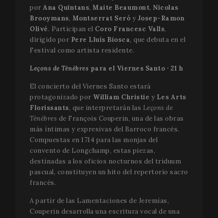
por
Ana Quintans
,
Maite Beaumont
,
Nicolas
Brooymans
,
Montserrat Seró
y
Josep-Ramon
Olivé
. Participan el
Coro Francesc Valls
,
dirigido por
Pere Lluís Biosca
, que debuta en el
Festival como artista residente.
Leçons de Ténèbres
para el Viernes Santo · 21 h
El concierto del Viernes Santo estará
protagonizado por
William Christie
y
Les Arts
Florissants
, que interpretarán las
Leçons de
Ténèbres
de François Couperin, una de las obras
más íntimas y expresivas del Barroco francés.
Compuestas en 1714 para las monjas del
convento de Longchamp, estas piezas,
destinadas a los oficios nocturnos del triduum
pascual, constituyen un hito del repertorio sacro
francés.
A partir de las Lamentaciones de Jeremías,
Couperin desarrolla una escritura vocal de una