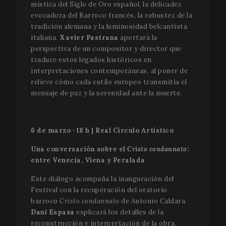
mística del Siglo de Oro español, la delicadez
Analytic
persist 
evocadora del Barroco francés, la robustez de la
state.
tradición alemana y la luminosidad belcantista
italiana.
Xavier Pastrana
aportará la
perspectiva de un compositor y director que
traduce estos legados históricos en
interpretaciones contemporáneas, al poner de
relieve cómo cada estilo europeo transmitía el
mensaje de paz y la serenidad ante la muerte.
6 de marzo · 18 h | Real Círculo Artístico
Una conversación sobre el
Cristo condannato
:
entre Venecia, Viena y Peralada
Este diálogo acompaña la inauguración del
Festival con la recuperación del oratorio
barroco
Cristo condannato
de Antonio Caldara.
Dani Espasa
explicará los detalles de la
reconstrucción e interpretación de la obra,