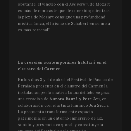
obstante, el vínculo con el
Ave verum
de Mozart
es más de contraste que de conexión; mientras
la pieza de Mozart consigue una profundidad
mística única, el lirismo de Schubert en su misa
CookieScriptConsent
1 
CookieScript
es más terrenal”.
www.festivalperalada.com
La creación contemporánea habitará en el
claustro del Carmen
En los días 3 y 4 de abril, el Festival de Pascua de
Peralada presenta en el claustro del Carmen la
instalación performativa
La luz del lobo no pesa
,
una creación de
Aurora Bauzà y Pere Jou
, en
colaboración con el artista lumínico
Jou Serra
.
La propuesta transforma este espacio
patrimonial en un entorno inmersivo de luz,
Proveedor
Proveedor /
sonido y presencia corporal, y constituye la
Nombre
Nombre
Vencimiento
Descripción
Vencimiento
Descrip
/ Dominio
Dominio