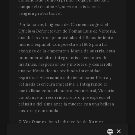
considerado como el primer réquiem alemán,
aunque el término
réquiem
no exista en la
religión protestante”.
Por la noche, la iglesia del Carmen acogerá el
Officium Defunctorum
de Tomás Luis de Victoria,
una de las obras primordiales del Renacimiento
musical español. Compuesta en 1605 para las
exequias de la emperatriz María de Austria, esta
monumental obra integra misa, lecciones de
maitines, responsorios y motetes, y desarrolla
una polifonía de una profunda intensidad
espiritual. Alternando sobriedad homofónica y
refinada escritura imitativa, e integrando el
canto llano como elemento estructural, Victoria
construye un recorrido sonoro que expresa el
tránsito del alma ante la muerte con una belleza
austera y contenida.
O Vos Omnes
, bajo la dirección de
Xavier
Pastrana
, ofrece esta obra con un equilibrio
×