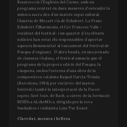
Resurrecció l’Església del Carme, amb un
programa centrat en dues maneres d’entendre la
música sacra des d’un mateix espai cultural,
l’Àustria de Mozart i la de Schubert. La Franz
Schubert Filharmonia, el Cor Francesc Valls –
resident del festival- i un quartet d’excel·lents
solistes han estat els responsables d’aportar
aquesta lluminositat al tancament del festival de
Pasqua d’enguany. D’altra banda, en una jornada
de clausura i balanç, el festival anuncia que el
programa de la propera edició del Pasqua, la
cinquena, inclou l’estrena d’una obra de la
compositora catalana Raquel García-Tomás
(Barcelona, 1984) per encàrrec del mateix
festival i també la interpretació de la
Passió
segons Sant Joan
, de Bach, a càrrec de la formació
MUSIca ALcheMIca, dirigida per la seva
fundadora i violinista Lina Tur Bonet.
Claredat, mesura i bellesa