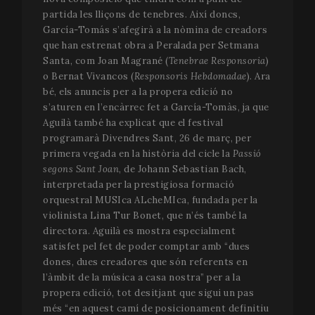
partida les lliçons de tenebres. Així doncs,
Nom
Proveïdor / Domini
Venc
García-Tomás s’afegirà a la nòmina de creadors
__cf_bm
29 m
Cloudflare Inc.
que han estrenat obra a Peralada per Setmana
58 s
.vimeo.com
Santa, com Joan Magrané (
Tenebrae Responsoria
)
o Bernat Vivancos (
Responsoris Hebdomadae
). Ara
bé, els anuncis per a la propera edició no
s’aturen en l’encàrrec fet a García-Tomàs, ja que
Aguilà també ha explicat que el festival
programarà Divendres Sant, 26 de març, per
primera vegada en la història del cicle la
Passió
segons Sant Joan
, de Johann Sebastian Bach,
interpretada per la prestigiosa formació
VISITOR_PRIVACY_METADATA
5 me
YouTube
orquestral MUSIca ALcheMIca, fundada per la
setm
.youtube.com
violinista Lina Tur Bonet, que n’és també la
directora. Aguilà es mostra especialment
satisfet pel fet de poder comptar amb “dues
dones, dues creadores que són referents en
l’àmbit de la música a casa nostra” per a la
propera edició, tot desitjant que sigui un pas
més “en aquest camí de posicionament definitiu