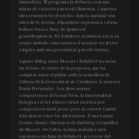
immediata. El programa la defineix com una
missa de caràcter pastoral i lluminós, i aquesta
idea resumeix bé el seu lloc dins la matinal: una
obra de fe serena, d’humilitat expressiva i d’una
bellesa franca, lluny de qualsevol
grandiloqüència. En Schubert, la música sacra és
respir melòdic i una manera d’acostar-se al text
religiós amb una proximitat gairebé íntima.
Aquest diàleg entre Mozart i Schubert ha estat,
en el fons, el centre de la proposta, que ha
comptat entre el públic amb la consellera de
Cultura de la Generalitat de Catalunya, la senyora
Sònia Hernández. Les dues misses
comparteixen el format breu, la funcionalitat
litúrgica i el fet d’haver estat escrites per
compositors molt joves, però el concert també
n’ha deixat veure les diferències. D’una banda,
l’ordre clàssic, l’herència de Salzburg i l’equilibri
de Mozart. De l’altra, la línia melòdica més
expansiva i la llum de Schubert, ja a tocar del