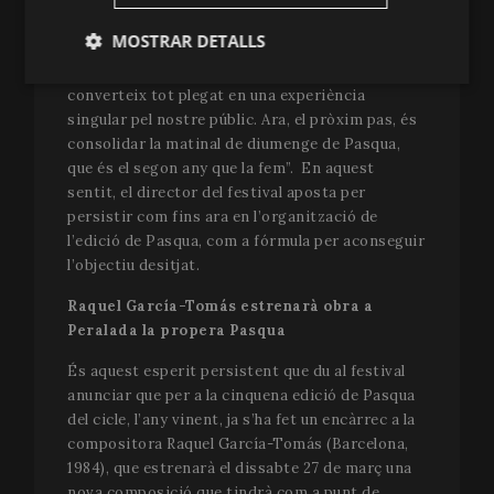
representa un esperit de festival genuí, amb
MOSTRAR DETALLS
formats i gèneres variats i una gran intensitat.
Crec que això és bo –diu Aguilà- perquè ho
Estríctament
Analítiques
converteix tot plegat en una experiència
necessàries
singular pel nostre públic. Ara, el pròxim pas, és
consolidar la matinal de diumenge de Pasqua,
que és el segon any que la fem”. En aquest
Publicitàries
Funcionalitat
sentit, el director del festival aposta per
persistir com fins ara en l’organització de
l’edició de Pasqua, com a fórmula per aconseguir
l’objectiu desitjat.
Raquel García-Tomás estrenarà obra a
Peralada la propera Pasqua
Estríctament necessàries
Analítiques
És aquest esperit persistent que du al festival
Publicitàries
Funcionalitat
anunciar que per a la cinquena edició de Pasqua
Les cookies estríctament necessàries permeten la
del cicle, l’any vinent, ja s’ha fet un encàrrec a la
funcionalitat central del lloc web, com l'inici de
compositora Raquel García-Tomás (Barcelona,
sessió de l'usuari i l'administració del compte. El lloc
1984), que estrenarà el dissabte 27 de març una
web no pot utilitzar-se correctament sense les
cookies estríctament necessàries.
nova composició que tindrà com a punt de