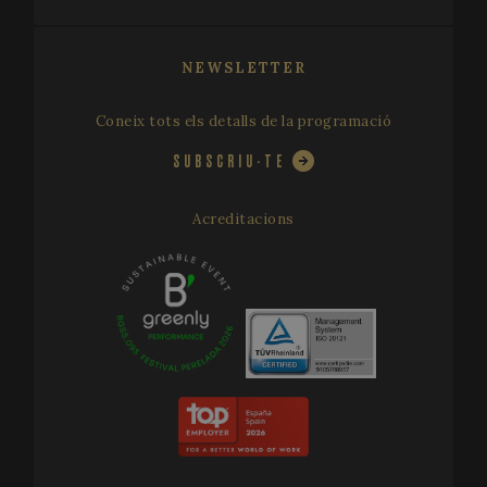
dels info
d'anàlisi 
llocs.
NEWSLETTER
_ga_X0WB56ZF1F
.festivalperalada.com
1 any 1
This cooki
mes
used by
Google
Coneix tots els detalls de la programació
Analytics 
persist se
state.
SUBSCRIU-TE
Acreditacions