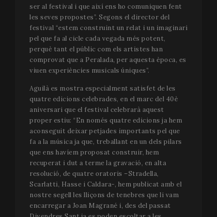
ser al festival i que així ens ho comuniquen fent
les seves propostes”. Segons el director del
festival “estem construint un relat i un imaginari
pel que fa al cicle cada vegada més potent,
perquè tant el públic com els artistes han
comprovat que a Peralada, per aquesta època, es
viuen experiències musicals úniques”.
Aguilà es mostra especialment satisfet de les
quatre edicions celebrades, en el marc del 40è
aniversari que el festival celebrarà aquest
proper estiu: “En només quatre edicions ja hem
aconseguit deixar petjades importants pel que
fa a la música ja que, treballant en un dels pilars
que ens havíem proposat construir, hem
recuperat i dut a terme la gravació, en alta
resolució, de quatre oratoris –Stradella,
Scarlatti, Hasse i Caldara-, hem publicat amb el
nostre segell les lliçons de tenebres que li vam
encarregar a Joan Magrané i, des del passat
Divendres Sant ja es poden escoltar a les