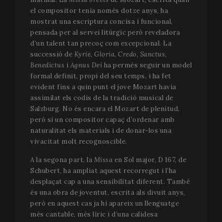
el compositor tenia només dotze anys, ha
mostrat una escriptura concisa i funcional,
pensada per al servei litúrgic però reveladora
d’un talent tan precoç com excepcional. La
successió de
Kyrie
,
Gloria
,
Credo
,
Sanctus
,
Benedictus
i
Agnus Dei
ha permès seguir un model
formal definit, propi del seu temps, i ha fet
evident fins a quin punt el jove Mozart havia
assimilat els codis de la tradició musical de
Salzburg. No és encara el Mozart de plenitud,
però sí un compositor capaç d’ordenar amb
naturalitat els materials i de donar-los una
vivacitat molt recognoscible.
A la segona part, la
Missa
en Sol major, D 167, de
Schubert, ha ampliat aquest recorregut i l’ha
desplaçat cap a una sensibilitat diferent. També
és una obra de joventut, escrita als divuit anys,
però en aquest cas ja hi apareix un llenguatge
més cantable, més líric i d’una calidesa