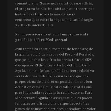
romanticisme. Sense necessitat de subratllats,
el programa ha dibuixat així un petit recorregut
històric i estètic per la música sacra
centreeuropea entre la segona meitat del segle
XVIII i els inicis del XIX.
Ferm posicionament en el mapa musical i
presència a l’arc Mediterrani
Avui també ha estat el moment de fer balanç de
la quarta edició de Pasqua del Festival Perelada,
que pel que fa a les xifres ha arribat fins al 95%
d’ocupació. El director artístic del cicle, Oriol
Aguilà, ha manifestat que “si la tercera edició va
ser la de consolidació, la quarta crec que ens
proporciona de ple dret un posicionament ben
definit en el mapa musical català i estatal i una
presència cada vegada més remarcable en l’arc
Mediterrani.” Aguilà ha assegurat que es poden
fer aquestes afirmacions perquè detecta “les
ganes de nombrosos artistes i creadors de voler