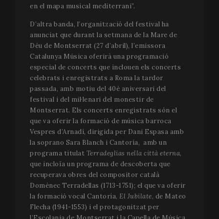
en el mapa musical mediterrani”.
D’altra banda, l’organització del festival ha
anunciat que durant la setmana de la Mare de
Déu de Montserrat (27 d’abril), l’emissora
Catalunya Música oferirà una programació
especial de concerts que inclouen els concerts
celebrats i enregistrats a Roma la tardor
CookieScriptConsent
1 
passada, amb motiu del 40è aniversari del
CookieScript
www.festivalperalada.com
festival i del mil·lenari del monestir de
Montserrat. Els concerts enregistrats són el
que va oferir la formació de música barroca
Vespres d’Arnadí, dirigida per Dani Espasa amb
la soprano Sara Blanch i Cantoría, amb un
programa titulat
Terradeglias nella città eterna
,
que incloïa un programa de descoberta que
recuperava obres del compositor català
Domènec Terradellas (1713-1751); el que va oferir
la formació vocal Cantoría,
El Jubilate
, de Mateo
Flecha (1941-1553) i el protagonitzat per
l’Escolania de Montserrat i la Capella de Música