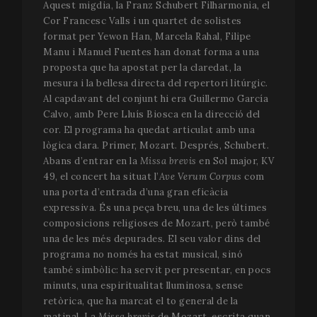
Aquest migdia, la Franz Schubert Filharmonia, el
Cor Francesc Valls i un quartet de solistes
format per Yewon Han, Marcela Rahal, Filipe
Manu i Manuel Fuentes han donat forma a una
proposta que ha apostat per la claredat, la
mesura i la bellesa directa del repertori litúrgic.
Al capdavant del conjunt hi era Guillermo García
Calvo, amb Pere Lluís Biosca en la direcció del
cor. El programa ha quedat articulat amb una
lògica clara. Primer, Mozart. Després, Schubert.
Abans d’entrar en la
Missa brevis
en Sol major, KV
49, el concert ha situat l’
Ave Verum Corpus
com
una porta d’entrada d’una gran eficàcia
expressiva. És una peça breu, una de les últimes
composicions religioses de Mozart, però també
una de les més depurades. El seu valor dins del
programa no només ha estat musical, sinó
també simbòlic: ha servit per presentar, en pocs
minuts, una espiritualitat lluminosa, sense
retòrica, que ha marcat el to general de la
matinal. La
Missa brevis
de Mozart, escrita quan