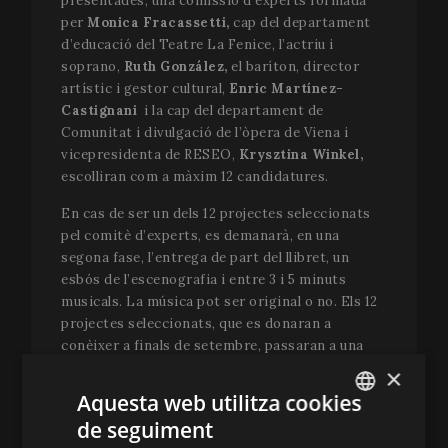
presentades, una comissió d’experts formada
per
Monica Fracassetti,
cap del departament
d’educació del Teatre La Fenice, l’actriu i
soprano,
Ruth González,
el baríton, director
artístic i gestor cultural,
Enric Martínez-
Castignani
i la cap del departament de
Comunitat i divulgació de l’òpera de Viena i
vicepresidenta de RESEO,
Krysztina Winkel,
escolliran com a màxim 12 candidatures.
En cas de ser un dels 12 projectes seleccionats
pel comitè d’experts, es demanarà, en una
segona fase, l’entrega de part del llibret, un
esbós de l’escenografia i entre 3 i 5 minuts
musicals. La música pot ser original o no. Els 12
projectes seleccionats, que es donaran a
conèixer a finals de setembre, passaran a una
segona fase en què hauran de lliurar part del
×
llibret, un esbós de l’escena i entre 3 i 5 minuts
Aquesta web utilitza cookies
musicals. L’entrega de la segona fase finalitzarà
de seguiment
el 15 de novembre de 2025 a les 23:59 hores
ENGLISH