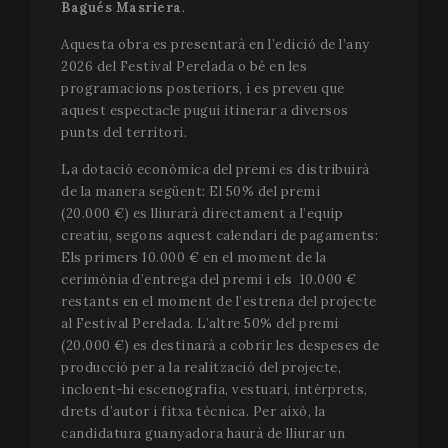
Bagués Masriera
.
Aquesta obra es presentarà en l’edició de l’any
Publicitàries
Funcionalitat
2026 del Festival Perelada o bé en les
programacions posteriors, i es preveu que
aquest espectacle pugui itinerar a diversos
punts del territori.
La dotació econòmica del premi es distribuirà
de la manera següent: El 50% del premi
Estríctament necessàries
Analítiques
(20.000 €) es lliurarà directament a l’equip
Publicitàries
Funcionalitat
creatiu, segons aquest calendari de pagaments:
Els primers 10.000 € en el moment de la
Les cookies estríctament necessàries permeten la
funcionalitat central del lloc web, com l'inici de
cerimònia d’entrega del premi i els 10.000 €
sessió de l'usuari i l'administració del compte. El lloc
restants en el moment de l’estrena del projecte
web no pot utilitzar-se correctament sense les
cookies estríctament necessàries.
al Festival Perelada. L’altre 50% del premi
(20.000 €) es destinarà a cobrir les despeses de
Nom
Proveïdor / Domini
Venc
producció per a la realització del projecte,
__cf_bm
29 m
Cloudflare Inc.
incloent-hi escenografia, vestuari, intèrprets,
58 s
.vimeo.com
drets d’autor i fitxa tècnica. Per això, la
candidatura guanyadora haurà de lliurar un