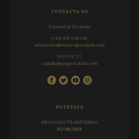
CONTACTA'NS
CookieScriptConsent
1 
CookieScript
www.festivalperalada.com
Festival de Peralada
(+34) 935 038 646
infofestival@festivalperalada.com
902 374 737
taquilla@grupperalada.com
NOVETATS
UN DIÀLEG TRANSVERSAL
05/08/2026
Proveïdor /
Nom
Venciment
Descripció
Nom
Domini
Proveïdor / Domini
Venciment
Descripci