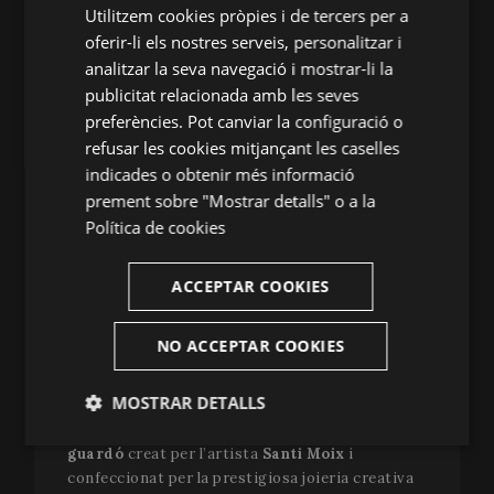
(GMT).
Utilitzem cookies pròpies i de tercers per a
SPANISH
oferir-li els nostres serveis, personalitzar i
A partir d’aquí, el jurat que comptarà amb la
ENGLISH
analitzar la seva navegació i mostrar-li la
participació de
Richard Brunel
, director
publicitat relacionada amb les seves
FRENCH
artístic i general de l'Òpera de Lyon,
Vania
preferències. Pot canviar la configuració o
Cauzillo,
presidenta de RESEO i directora
CATALAN
escènica, documentalista i investigadora-
refusar les cookies mitjançant les caselles
doctora-artista en matèria d'òpera comunitària
indicades o obtenir més informació
i
Barbara Minghetti,
directora de programació
prement sobre "Mostrar detalls" o a la
del Teatro Sociale de Como, curadora del
Política de cookies
Festival Verdi Off i també curadora directora
d'educació operística del Teatro Sociale de
ACCEPTAR COOKIES
Como. Completarà el jurat, que decidirà el
guanyador/a aquest desembre, el director
d’escena
Rafael R. Villalobos.
NO ACCEPTAR COOKIES
El premiat rebrà
40.000 euros
en concepte
MOSTRAR DETALLS
d’encàrrec
d’un projecte educatiu d’òpera
de
nova creació
destinat a adolescents
i un
Estríctament
Analítiques
guardó
creat per l’artista
Santi Moix
i
necessàries
confeccionat per la prestigiosa joieria creativa