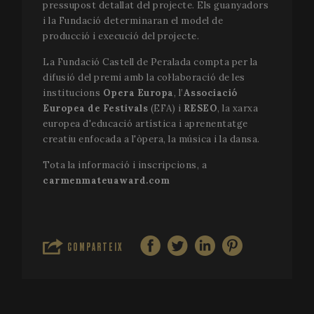
pressupost detallat del projecte. Els guanyadors
i la Fundació determinaran el model de
producció i execució del projecte.
La Fundació Castell de Peralada compta per la
difusió del premi amb la col·laboració de les
institucions
Opera Europa
, l’
Associació
Europea de Festivals
(EFA) i
RESEO
, la xarxa
VISITOR_PRIVACY_METADATA
5 me
YouTube
setm
.youtube.com
europea d'educació artística i aprenentatge
creatiu enfocada a l'òpera, la música i la dansa.
Tota la informació i inscripcions, a
carmenmateuaward.com
COMPARTEIX