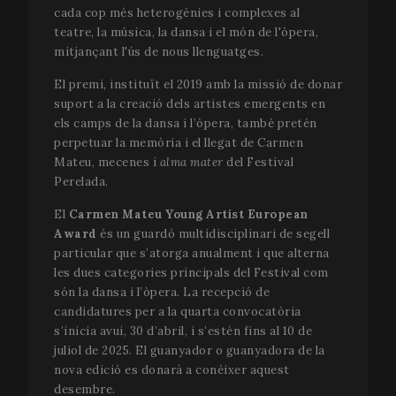
cada cop més heterogènies i complexes al
teatre, la música, la dansa i el món de l'òpera,
mitjançant l'ús de nous llenguatges.
El premi, instituït el 2019 amb la missió de donar
suport a la creació dels artistes emergents en
els camps de la dansa i l’òpera, també pretén
perpetuar la memòria i el llegat de Carmen
Mateu, mecenes i
alma mater
del Festival
Perelada.
El
Carmen Mateu Young Artist European
Award
és un guardó multidisciplinari de segell
particular que s’atorga anualment i que alterna
les dues categories principals del Festival com
són la dansa i l’òpera. La recepció de
candidatures per a la quarta convocatòria
s’inicia avui, 30 d’abril, i s’estén fins al 10 de
juliol de 2025. El guanyador o guanyadora de la
nova edició es donarà a conèixer aquest
desembre.