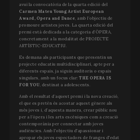
avui la convocatòria de la quarta edició del
Carmen Mateu Young Artist European
Award,
Opera and Dance
, amb l’objectiu de
promoure artistes joves. La quarta edició del
premi està dedicada a la categoria d’ÒPERA,
concretament a la modalitat de PROJECTE
ARTÍSTIC-EDUCATIU.
Es demana als participants que presentin un
projecte educatiu multidisciplinari, apte per a
diferents espais, ja siguin auditoris o espais
singulars, amb un focus clar:
THE OPERA IS
FOR YOU
, destinat a adolescents.
Amb el resultat d’aquest premi i la nova creació,
el que es pretén és acostar aquest gènere als
més joves i, d’aquesta manera, crear públic nou
per a l’òpera i les arts escèniques com a creació
contemporània per connectar amb joves
audiències. Amb l'objectiu d'apassionar i
apropar els joves espectadors de franges d'edat