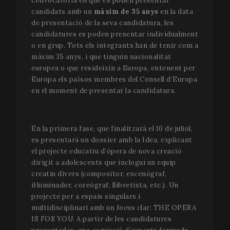
convocatòria en què es poden presentar
candidats amb un
màxim de 35 anys
en la data
de presentació de la seva candidatura, les
candidatures es poden presentar individualment
o en grup. Tots els integrants han de tenir com a
màxim 35 anys, i que tinguin nacionalitat
europea o que resideixin a Europa, entenent per
Europa els països membres del Consell d’Europa
en el moment de presentar la candidatura.
En la primera fase, que finalitzarà el 10 de juliol,
es presentarà un dossier amb la Idea, explicant
el projecte educatiu d’òpera de nova creació
dirigit a adolescents que inclogui un equip
creatiu divers (compositor, escenògraf,
il·luminador, coreògraf, llibretista, etc.). Un
projecte per a espais singulars i
multidisciplinari amb un focus clar: THE OPERA
IS FOR YOU. A partir de les candidatures