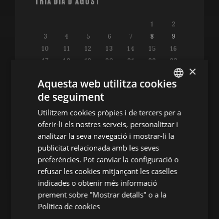
TRIA DIA D'AGOST
1
2
3
4
5
6
7
8
9
10
11
12
13
14
15
16
17
18
19
20
21
22
23
×
24
25
26
27
28
29
30
Aquesta web utilitza cookies
31
de seguiment
ENGLISH
Utilitzem cookies pròpies i de tercers per a
SPANISH
oferir-li els nostres serveis, personalitzar i
ENGLISH
analitzar la seva navegació i mostrar-li la
Consulta la guia de programació
publicitat relacionada amb les seves
FRENCH
preferències. Pot canviar la configuració o
CATALAN
refusar les cookies mitjançant les caselles
indicades o obtenir més informació
ALTRES ACTES
prement sobre "Mostrar detalls" o a la
Política de cookies
Conferències