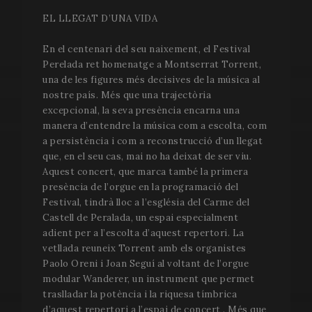
EL LLEGAT D’UNA VIDA
En el centenari del seu naixement, el Festival
Perelada ret homenatge a Montserrat Torrent,
una de les figures més decisives de la música al
nostre país. Més que una trajectòria
excepcional, la seva presència encarna una
manera d’entendre la música com a escolta, com
a persistència i com a reconstrucció d’un llegat
que, en el seu cas, mai no ha deixat de ser viu.
Aquest concert, que marca també la primera
presència de l’orgue en la programació del
Festival, tindrà lloc a l’església del Carme del
Castell de Peralada, un espai especialment
adient per a l’escolta d’aquest repertori. La
vetllada reuneix Torrent amb els organistes
Paolo Oreni i Joan Seguí al voltant de l’orgue
modular Wanderer, un instrument que permet
traslladar la potència i la riquesa tímbrica
d’aquest repertori a l’espai de concert . Més que