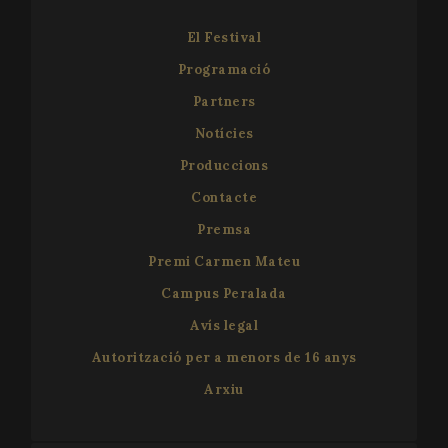
El Festival
VISITOR_PRIVACY_METADATA
5 me
YouTube
setm
.youtube.com
Programació
Partners
Notícies
Produccions
Contacte
Premsa
Premi Carmen Mateu
Campus Peralada
Avís legal
Autorització per a menors de 16 anys
Arxiu
CookieScriptConsent
1 
CookieScript
www.festivalperalada.com