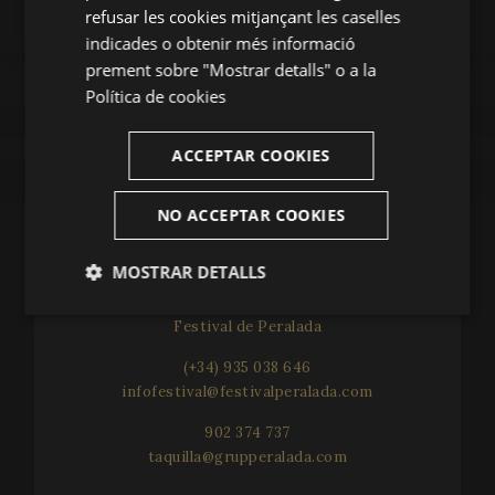
CATALAN
refusar les cookies mitjançant les caselles
indicades o obtenir més informació
FITXA ARTÍSTICA
prement sobre "Mostrar detalls" o a la
Política de cookies
ACCEPTAR COOKIES
COMPARTEIX
NO ACCEPTAR COOKIES
MOSTRAR DETALLS
CONTACTA'NS
Estríctament
Analítiques
Festival de Peralada
necessàries
(+34) 935 038 646
infofestival@festivalperalada.com
Publicitàries
Funcionalitat
902 374 737
taquilla@grupperalada.com