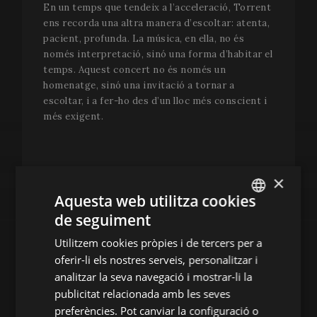
En un temps que tendeix a l’acceleració, Torrent
ens recorda una altra manera d’escoltar: atenta,
pacient, profunda. La música, en ella, no és
només interpretació, sinó una forma d’habitar el
temps. Aquest concert no és només un
homenatge, sinó una invitació a tornar a
escoltar, i a fer-ho des d’un lloc més conscient i
més exigent.
×
COMPRA L'ENTRADA
Aquesta web utilitza cookies
dijous, 6 d’agost
20 h
de seguiment
ENGLISH
Utilitzem cookies pròpies i de tercers per a
Església del Carme
SPANISH
oferir-li els nostres serveis, personalitzar i
ENGLISH
analitzar la seva navegació i mostrar-li la
publicitat relacionada amb les seves
FRENCH
PROGRAMA
preferències. Pot canviar la configuració o