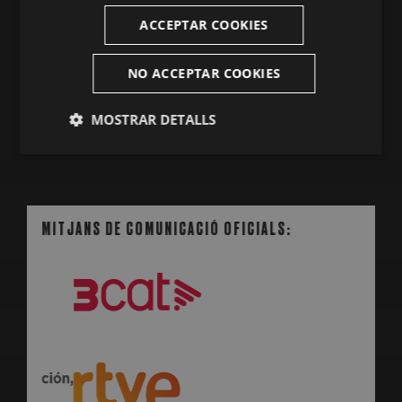
ACCEPTAR COOKIES
NO ACCEPTAR COOKIES
MOSTRA'LS TOTS
MOSTRAR DETALLS
Estríctament
Analítiques
necessàries
MITJANS DE COMUNICACIÓ OFICIALS:
MITJA
Publicitàries
Funcionalitat
Estríctament necessàries
Analítiques
Publicitàries
Funcionalitat