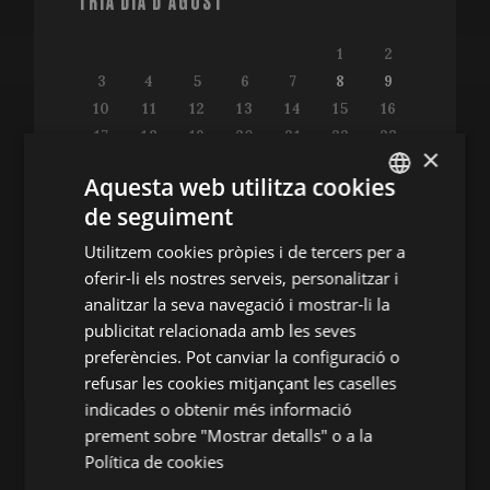
TRIA DIA D'AGOST
1
2
3
4
5
6
7
8
9
10
11
12
13
14
15
16
17
18
19
20
21
22
23
×
24
25
26
27
28
29
30
Aquesta web utilitza cookies
31
de seguiment
ENGLISH
Utilitzem cookies pròpies i de tercers per a
SPANISH
oferir-li els nostres serveis, personalitzar i
ENGLISH
analitzar la seva navegació i mostrar-li la
Consulta la guia de programació
publicitat relacionada amb les seves
FRENCH
preferències. Pot canviar la configuració o
CATALAN
refusar les cookies mitjançant les caselles
indicades o obtenir més informació
ALTRES ACTES
prement sobre "Mostrar detalls" o a la
Política de cookies
Conferències