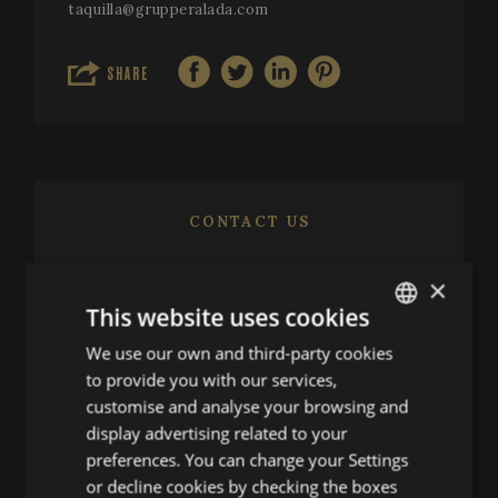
taquilla@grupperalada.com
SHARE
CONTACT US
Festival de Peralada
×
This website uses cookies
(+34) 972 53 81 25
infofestival@festivalperalada.com
We use our own and third-party cookies
ENGLISH
to provide you with our services,
(+34) 972 53 82 92
SPANISH
customise and analyse your browsing and
taquilla@grupperalada.com
ENGLISH
display advertising related to your
preferences. You can change your Settings
FRENCH
or decline cookies by checking the boxes