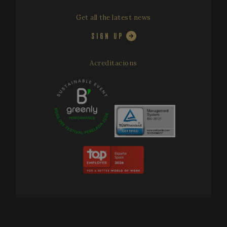
4 we
.youtube.com
Get all the latest news
SIGN UP
Acreditacions
CookieScriptConsent
1 mo
CookieScript
www.festivalperalada.com