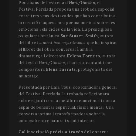
Poc abans de l’estrena d’
Hort/Garden
, el
Festival Perelada proposa una trobada especial
entre tres veus destacades que han contribuït a
la creació d’aquest nou poema musical sobre les
emocions i els cicles de la vida. La prestigiosa
psiquiatra britànica
Sue Stuart-Smith
, autora
del llibre
La ment ben enjardinada
, que ha inspirat
el llibret de l’obra, conversarà amb la
dramaturga i directora
Helena Tornero
, autora
del text d'
Hort/Garden
, i l’actriu, cantant i co-
compositora
Elena Tarrats
, protagonista del
muntatge.
Presentada per Laia Tous, coordinadora general
del Festival Perelada, la trobada reflexionarà
sobre el jardí com a metàfora emocional i com a
espai de benestar espiritual, físic i mental. Una
conversa íntima i transformadora sobre la
connexió entre natura i salut interior.
Cal inscripció prèvia a través del correu: