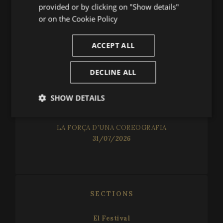
CATALAN
provided or by clicking on "Show details"
or on the
Cookie Policy
NEWS
ACCEPT ALL
UN DIÀLEG TRANSVERSAL
05/08/2026
DECLINE ALL
VIVALDI PREN COS A PERALADA
SHOW DETAILS
02/08/2026
Strictly
Performance
Targeting
necessary
LA FORÇA D'UNA COREOGRAFIA
31/07/2026
Functionality
SECTIONS
El Festival