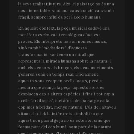
la seva realitat futura. Així, el paisatge no és una
cosa immutable, sinó una construcció canviant i
fràgil, sempre influïda per l’acció humana.
En aquest context, la peça musical esdevé una
metàfora escènica i tecnològica d’aquest
procés. Els intèrprets no són només músics,
sinó també “mediadors” d’aquesta
transformació: sostenen un mirall que
representa la mirada humana sobre la natura, i
amb els sensors als braços, els seus moviments
generen sons en temps real. Inicialment,
aquests sons evoquen ocells locals, però a
mesura que avança la peça, aquests sons es
desplacen cap a altres espècies, i fins i tot cap a
ocells “artificials”, metàfora del paisatge cada
cop més hibridat, menys natural. L’ús de l’altaveu
situat al pit dels intèrprets simbolitza que
aquest nou paisatge ja no és exterior, sinó que
forma part del cos humà: som part de la natura
que transformem. El so no surt d’un espai