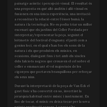
paisatge acústic i percepció visual. El resultat és
una proposta en què allò auditiu i allò visual es
fusionen en una única experiència, una invitació
a reconèixer la relació entre l’ésser humà, la
natura i la tecnologia. No es podia triar un millor
escenari que els jardins del Celler Perelada per
interpretar/representar la peça, seguint el
leitmotiv del festival d’enguany, el jardí com a
genius loci, en el qual s’han fos els sons de la
natura i els que produïen els músics, en
ocasions, dialogant fins i tot amb els xiscles
dels falciots negres que creuaven el cel sobre el
celler o emmarcant el vol majestuós de les
cigonyes que portaven branquillons per reforçar
els seus nius.
Durant la interpretació de la peça de Van Eck el
gest físic s’ha convertit en so, invertint la
jerarquia habitual entre músic i instrument. En
lloc de tocar, el músic es deixa tocar per la seva
pròpia producció sonora. La peça s’ha