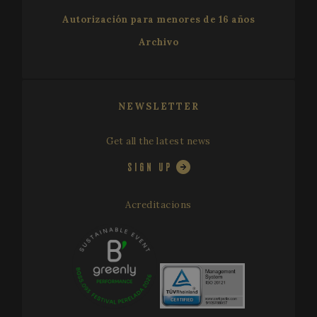
VISITOR_INFO1_LIVE
5 months
T
Google LLC
where the
providing
4 weeks
s
.youtube.com
pattern
Autorización para menores de 16 años
personalized
Y
element 
services.
k
the name
u
Archivo
contains 
p
unique
f
identity
v
number o
e
the accou
s
or website
a
NEWSLETTER
relates to. 
d
appears t
w
be a
w
variation 
i
Get all the latest news
the _gat
n
cookie wh
v
SIGN UP
is used to
Y
limit the
i
amount o
data
PHPSESSID
Session
C
PHP.net
Acreditacions
recorded 
g
www.festivalperalada.com
Google o
a
high traffi
b
volume
P
websites.
T
g
_ga_WS09TF9C88
.festivalperalada.com
1 year 1
This cook
p
month
is used by
i
Google
t
Analytics 
u
persist
v
session