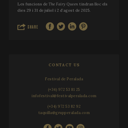
Les funcions de
The Fairy Queen
tindran lloc els
dies 29 i 31 de juliol i 2 d’agost de 2025.
Strictly necessary
Performance
Targeting
Functionality
SHARE
Strictly necessary cookies allow core website
functionality such as user login and account
management. The website cannot be used properly
without strictly necessary cookies.
Name
Provider / Domain
Expir
__cf_bm
2
Cloudflare Inc.
minu
.vimeo.com
CONTACT US
5
seco
Festival de Peralada
(+34) 972 53 81 25
infofestival@festivalperalada.com
(+34) 972 53 82 92
taquilla@grupperalada.com