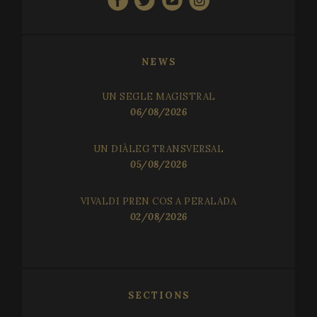
VISITOR_PRIVACY_METADATA
5 mo
YouTube
4 we
.youtube.com
NEWS
UN SEGLE MAGISTRAL
06/08/2026
UN DIÀLEG TRANSVERSAL
05/08/2026
VIVALDI PREN COS A PERALADA
02/08/2026
CookieScriptConsent
1 mo
CookieScript
www.festivalperalada.com
SECTIONS