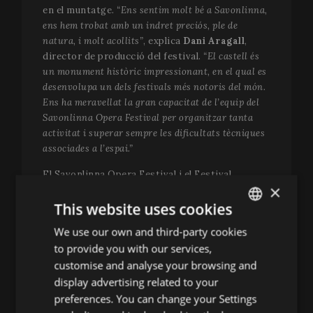
en el muntatge.
“Ens sentim molt bé a Savonlinna,
ens hem trobat amb un indret preciós, ple de
natura, i molt acollits”
, explica
Dani Aragall
,
director de producció del festival.
“El castell és
un monument històric impressionant, en el qual es
desenvolupa un dels festivals més notoris del món.
Ens ha meravellat la gran capacitat de l’equip del
Savonlinna Opera Festival per organitzar tanta
activitat i superar sempre les dificultats tècniques
associades a l’espai.”
El Savonlinna Opera Festival i el Festival
×
Perelada comparteixen una mirada artística
vinculada a la natura, el patrimoni i la creació
This website uses cookies
contemporània. Aquesta complicitat ha estat
We use our own and third-party cookies
ENGLISH
clau per fer realitat una col·laboració que suposa
to provide you with our services,
un reconeixement a la trajectòria artística de
SPANISH
customise and analyse your browsing and
Perelada i una oportunitat per fer sentir la seva
ENGLISH
display advertising related to your
veu a Europa. El festival català se suma així a una
selecta llista de convidats per Savonlinna, que en
preferences. You can change your Settings
FRENCH
el passat ha acollit produccions del
Gran Teatre