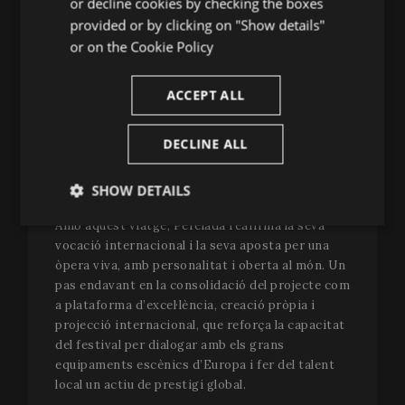
or decline cookies by checking the boxes
CATALAN
del Liceu
(
L’elisir d’amore
) i del
Teatro Real de
provided or by clicking on "Show details"
Madrid
(
I puritani
).
or on the
Cookie Policy
“El Festival Perelada porta una joia singular a
l’escenari d’Olavinlinna”,
afirma
Ville Matvejeff
,
ACCEPT ALL
director artístic del Savonlinna Opera Festival.
“The Fairy Queen és una semiòpera que combina
DECLINE ALL
cant, diàleg i dansa, amb una música vibrant i
plena de color. A més, és la música més antiga que
SHOW DETAILS
s’ha interpretat mai en aquest escenari.”
Amb aquest viatge, Perelada reafirma la seva
Strictly
Performance
Targeting
necessary
vocació internacional i la seva aposta per una
òpera viva, amb personalitat i oberta al món. Un
pas endavant en la consolidació del projecte com
a plataforma d’excel·lència, creació pròpia i
Functionality
projecció internacional, que reforça la capacitat
del festival per dialogar amb els grans
equipaments escènics d’Europa i fer del talent
local un actiu de prestigi global.