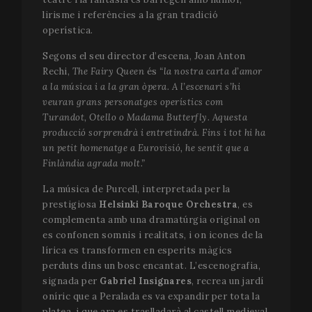
lirisme i referències a la gran tradició
operística.
Segons el seu director d’escena, Joan Anton
Rechi,
The Fairy Queen
és
“la nostra carta d’amor
a la música i a la gran òpera. A l’escenari s’hi
veuran grans personatges operístics com
Turandot, Otello o Madama Butterfly. Aquesta
producció sorprendrà i entretindrà. Fins i tot hi ha
un petit homenatge a Eurovisió, he sentit que a
Finlàndia agrada molt.”
La música de Purcell, interpretada per la
prestigiosa
Helsinki Baroque Orchestra
, es
complementa amb una dramatúrgia original on
es confonen somnis i realitats, i on icones de la
lírica es transformen en esperits màgics
perduts dins un bosc encantat. L’escenografia,
signada per
Gabriel Insignares
, recrea un jardí
oníric que a Peralada es va expandir per tota la
platea, i que ara es traslladarà al castell medieval