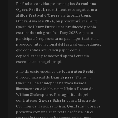
Finlàndia, convidat pel prestigiós
Savonlinna
Opera Festival
, recentment reconegut com a
Millor Festival d’Òpera
als
International
Opera Awards 2024
, on presentarà
The Fairy
Queen
de Henry Purcell, una producció pròpia
estrenada amb gran èxit l’any 2022. Aquesta
participació representa un pas important en la
projecció internacional del festival empordanès,
que consolida així el seu paper com a
coproductor i promotor d’òpera i creació
escènica amb segell propi.
Amb direcció escènica de
Joan Anton Rechi
i
direcció musical de
Dani Espasa
,
The Fairy
Queen
és una semiòpera barroca basada
lliurement en
A Midsummer Night’s Dream
de
William Shakespeare. Protagonitzada pel
contratenor
Xavier Sabata
com a Mestre de
Cerimònies i la soprano
Ana Quintans
, l’obra es
presenta com una gran festa escènica, on el
teatre i la fantasia es barregen amb humor,