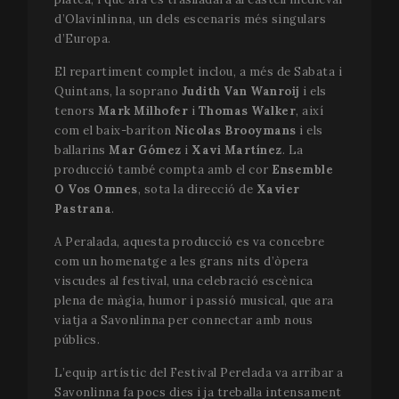
d’Olavinlinna, un dels escenaris més singulars
d’Europa.
El repartiment complet inclou, a més de Sabata i
Quintans, la soprano
Judith Van Wanroij
i els
tenors
Mark Milhofer
i
Thomas Walker
, així
com el baix-baríton
Nicolas Brooymans
i els
ballarins
Mar Gómez
i
Xavi Martínez
. La
producció també compta amb el cor
Ensemble
O Vos Omnes
, sota la direcció de
Xavier
Pastrana
.
A Peralada, aquesta producció es va concebre
com un homenatge a les grans nits d’òpera
viscudes al festival, una celebració escènica
plena de màgia, humor i passió musical, que ara
viatja a Savonlinna per connectar amb nous
públics.
L’equip artístic del Festival Perelada va arribar a
Savonlinna fa pocs dies i ja treballa intensament