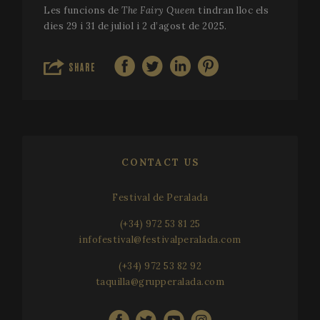
Les funcions de
The Fairy Queen
tindran lloc els
dies 29 i 31 de juliol i 2 d’agost de 2025.
Strictly necessary
Performance
Targeting
Functionality
SHARE
Strictly necessary cookies allow core website
functionality such as user login and account
management. The website cannot be used properly
without strictly necessary cookies.
Name
Provider / Domain
Expir
__cf_bm
2
Cloudflare Inc.
minu
.vimeo.com
CONTACT US
5
seco
Festival de Peralada
(+34) 972 53 81 25
infofestival@festivalperalada.com
(+34) 972 53 82 92
taquilla@grupperalada.com