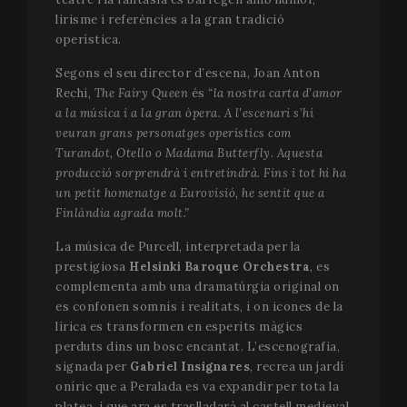
lirisme i referències a la gran tradició
operística.
Segons el seu director d’escena, Joan Anton
Rechi,
The Fairy Queen
és
“la nostra carta d’amor
a la música i a la gran òpera. A l’escenari s’hi
veuran grans personatges operístics com
Turandot, Otello o Madama Butterfly. Aquesta
producció sorprendrà i entretindrà. Fins i tot hi ha
un petit homenatge a Eurovisió, he sentit que a
Finlàndia agrada molt.”
La música de Purcell, interpretada per la
prestigiosa
Helsinki Baroque Orchestra
, es
complementa amb una dramatúrgia original on
es confonen somnis i realitats, i on icones de la
lírica es transformen en esperits màgics
perduts dins un bosc encantat. L’escenografia,
signada per
Gabriel Insignares
, recrea un jardí
oníric que a Peralada es va expandir per tota la
platea, i que ara es traslladarà al castell medieval