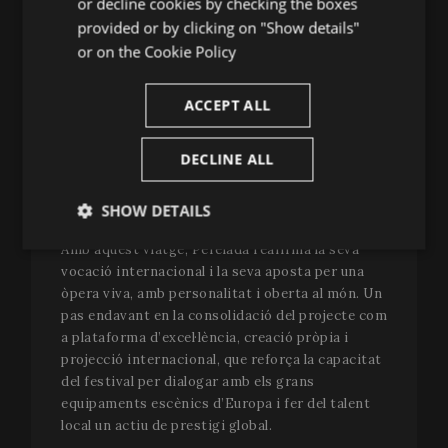
or decline cookies by checking the boxes
CATALAN
del Liceu
(
L’elisir d’amore
) i del
Teatro Real de
provided or by clicking on "Show details"
Madrid
(
I puritani
).
or on the
Cookie Policy
“El Festival Perelada porta una joia singular a
l’escenari d’Olavinlinna”,
afirma
Ville Matvejeff
,
ACCEPT ALL
director artístic del Savonlinna Opera Festival.
“The Fairy Queen és una semiòpera que combina
DECLINE ALL
cant, diàleg i dansa, amb una música vibrant i
plena de color. A més, és la música més antiga que
SHOW DETAILS
s’ha interpretat mai en aquest escenari.”
Amb aquest viatge, Perelada reafirma la seva
Strictly
Performance
Targeting
necessary
vocació internacional i la seva aposta per una
òpera viva, amb personalitat i oberta al món. Un
pas endavant en la consolidació del projecte com
a plataforma d’excel·lència, creació pròpia i
Functionality
projecció internacional, que reforça la capacitat
del festival per dialogar amb els grans
equipaments escènics d’Europa i fer del talent
local un actiu de prestigi global.