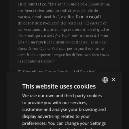
en el muntatge.
“Ens sentim molt bé a Savonlinna,
ens hem trobat amb un indret preciós, ple de
natura, i molt acollits”
, explica
Dani Aragall
,
director de producció del festival.
“El castell és
un monument històric impressionant, en el qual es
desenvolupa un dels festivals més notoris del món.
Ens ha meravellat la gran capacitat de l’equip del
Savonlinna Opera Festival per organitzar tanta
activitat i superar sempre les dificultats tècniques
associades a l’espai.”
El Savonlinna Opera Festival i el Festival
×
Perelada comparteixen una mirada artística
vinculada a la natura, el patrimoni i la creació
This website uses cookies
contemporània. Aquesta complicitat ha estat
We use our own and third-party cookies
ENGLISH
clau per fer realitat una col·laboració que suposa
to provide you with our services,
un reconeixement a la trajectòria artística de
SPANISH
customise and analyse your browsing and
Perelada i una oportunitat per fer sentir la seva
ENGLISH
display advertising related to your
veu a Europa. El festival català se suma així a una
selecta llista de convidats per Savonlinna, que en
preferences. You can change your Settings
FRENCH
el passat ha acollit produccions del
Gran Teatre