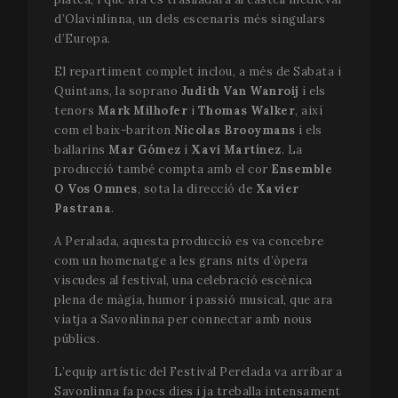
d’Olavinlinna, un dels escenaris més singulars
d’Europa.
El repartiment complet inclou, a més de Sabata i
Quintans, la soprano
Judith Van Wanroij
i els
tenors
Mark Milhofer
i
Thomas Walker
, així
com el baix-baríton
Nicolas Brooymans
i els
ballarins
Mar Gómez
i
Xavi Martínez
. La
producció també compta amb el cor
Ensemble
O Vos Omnes
, sota la direcció de
Xavier
Pastrana
.
A Peralada, aquesta producció es va concebre
com un homenatge a les grans nits d’òpera
viscudes al festival, una celebració escènica
plena de màgia, humor i passió musical, que ara
viatja a Savonlinna per connectar amb nous
públics.
L’equip artístic del Festival Perelada va arribar a
Savonlinna fa pocs dies i ja treballa intensament