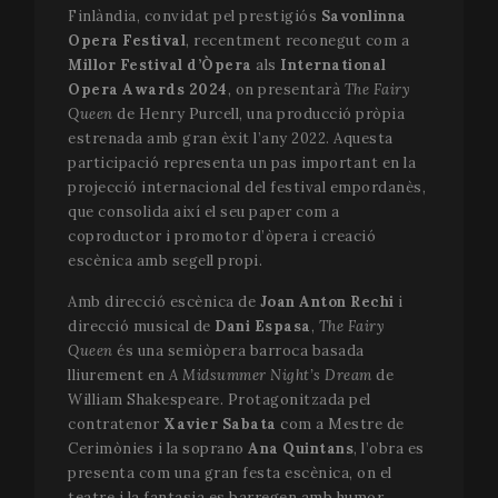
Finlàndia, convidat pel prestigiós
Savonlinna
Opera Festival
, recentment reconegut com a
Millor Festival d’Òpera
als
International
Opera Awards 2024
, on presentarà
The Fairy
Queen
de Henry Purcell, una producció pròpia
estrenada amb gran èxit l’any 2022. Aquesta
participació representa un pas important en la
projecció internacional del festival empordanès,
que consolida així el seu paper com a
coproductor i promotor d’òpera i creació
escènica amb segell propi.
Amb direcció escènica de
Joan Anton Rechi
i
direcció musical de
Dani Espasa
,
The Fairy
Queen
és una semiòpera barroca basada
lliurement en
A Midsummer Night’s Dream
de
William Shakespeare. Protagonitzada pel
contratenor
Xavier Sabata
com a Mestre de
Cerimònies i la soprano
Ana Quintans
, l’obra es
presenta com una gran festa escènica, on el
teatre i la fantasia es barregen amb humor,