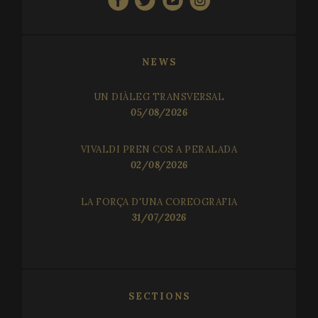
VISITOR_PRIVACY_METADATA
5 mo
YouTube
4 we
.youtube.com
NEWS
UN DIÀLEG TRANSVERSAL
05/08/2026
VIVALDI PREN COS A PERALADA
02/08/2026
LA FORÇA D'UNA COREOGRAFIA
31/07/2026
CookieScriptConsent
1 mo
CookieScript
www.festivalperalada.com
SECTIONS