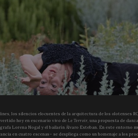
dines, los silencios elocuentes de la arquitectura de los olotenses R
onvertido hoy en escenario vivo de
Le Terroir
, una propuesta de danz
eógrafa Lorena Nogal y el bailarín Álvaro Esteban. En este entorno m
nerancia en cuatro escenas– se despliega como un homenaje a los pr