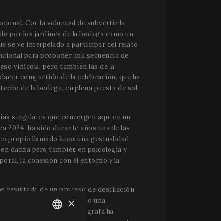
ocional. Con la voluntad de subvertir la
do por los jardines de la bodega como un
ue se ve interpelado a participar del relato
encional para proponer una secuencia de
so vinícola, pero también las de la
 placer compartido de la celebración, que ha
echo de la bodega, en plena puesta de sol.
ias singulares que convergen aquí en un
a 2024, ha sido durante años una de las
ico propio llamado
kova
: una gestualidad
o en danza pero también en psicología y
poral, la conexión con el entorno y la
el resultado de un proceso de destilación
×
 del mundo vitivinícola, sino una
l propio título, que la coreógrafa ha