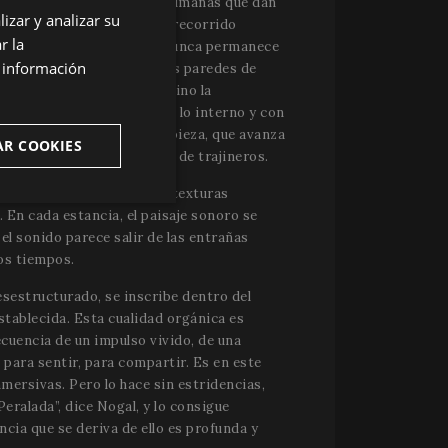
 geográficas, climáticas y humanas que dan
izar y analizar su
ENGLISH
táfora de la existencia. El recorrido
r la
e cerca por un público que nunca permanece
SPANISH
s información
iltrada, la temperatura de las paredes de
ENGLISH
a el virtuosismo técnico, sino la
presentes y conectarnos con lo interno y con
FRENCH
mplativa impregna toda la pieza, que avanza
AR COOKIES
CATALAN
ual y con ecos de canciones de trajineros.
 de sonidos electrónicos, texturas
ncionalidad
 En cada estancia, el paisaje sonoro se
l sonido parece salir de las entrañas
os tiempos.
sestructurado, se inscribe dentro del
tablecida. Esta cualidad orgánica es
cuencia de un impulso vivido, de una
 para sentir, para compartir. Es en este
mersivas. Pero lo hace sin estridencias,
 del usuario y la
Peralada”, dice Nogal, y lo consigue
esarias.
ncia que se deriva de ello es profunda y