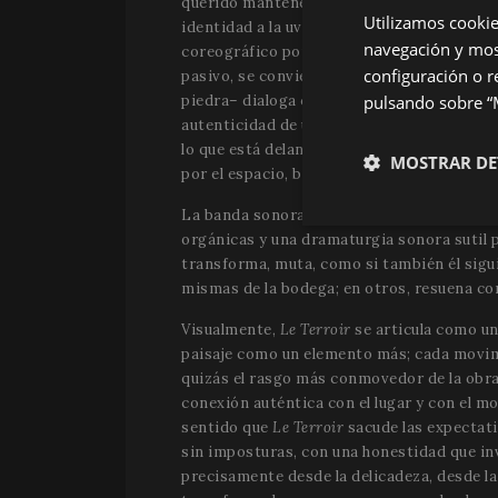
querido mantener en francés, remite a esa i
Utilizamos cookie
identidad a la uva y, por extensión, al vin
navegación y most
coreográfico por los jardines de la bodega
configuración o r
pasivo, se convierte en una coreografía expan
pulsando sobre “M
piedra– dialoga con los cuerpos de los inté
autenticidad de un cuerpo que siente, que s
lo que está delante de nuestros ojos”, dec
MOSTRAR DE
por el espacio, bajo la mirada del público,
La banda sonora, a cargo de Franco Mento,
Estrictamen
orgánicas y una dramaturgia sonora sutil p
necesaria
transforma, muta, como si también él sigu
mismas de la bodega; en otros, resuena co
Visualmente,
Le Terroir
se articula como un
paisaje como un elemento más; cada movimi
quizás el rasgo más conmovedor de la obra:
conexión auténtica con el lugar y con el mo
sentido que
Le Terroir
sacude las expectati
Las cookies estrictam
sin imposturas, con una honestidad que invi
administración de la 
precisamente desde la delicadeza, desde la 
Nombre