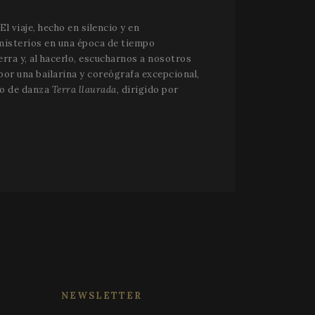
stinguir entre
l viaje, hecho en silencio y en
eficioso para el
izar informes válidos
 misterios en una época de tiempo
erra y, al hacerlo, escucharnos a nosotros
lmacenar el
por una bailarina y coreógrafa excepcional,
y las opciones de
n con el sitio.
vo de danza
Terra llaurada
, dirigido por
entimiento del
ersas políticas y
ad, asegurando que
das en futuras
 utiliza esta cookie
as de
 los visitantes. Es
cookies de Cookie-
amente.
tios web.
le Universal
xperimentar con la
 partir de la
web que utilizan sus
NEWSLETTER
ión. Parece
a página visitada.