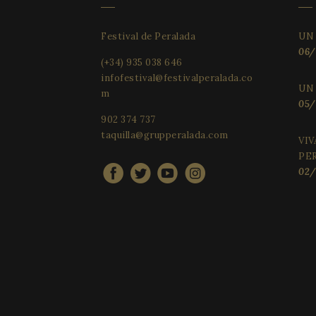
YSC
_cfuvid
.vimeo.
_gat_UA-
34234016-4
Festival de Peralada
UN
VISITOR_INFO1_LIV
06/
(+34) 935 038 646
_ga_WS09TF9C88
infofestival@festivalperalada.co
UN
m
_ga
05/
PHPSESSID
902 374 737
taquilla@grupperalada.com
VI
PE
02/
_ga_X0WB56ZF1F