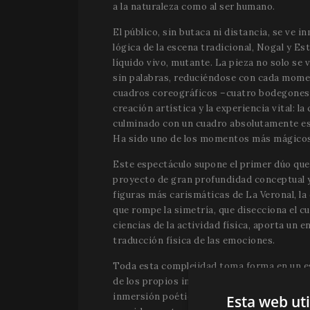
a la naturaleza como al ser humano.
El público, sin butaca ni distancia, se ve i
lógica de la escena tradicional, Nogal y E
líquido vivo, mutante. La pieza no solo se v
sin palabras, reduciéndose con cada moment
cuadros coreográficos –cuatro bodegones o 
creación artística y la experiencia vital: l
culminado con un cuadro absolutamente espe
Ha sido uno de los momentos más mágicos 
Este espectáculo supone el primer dúo que
proyecto de gran profundidad conceptual y 
figuras más carismáticas de La Veronal, l
que rompe la simetría, que disecciona el c
ciencias de la actividad física, aporta un 
traducción física de las emociones.
Toda esta complejidad toma forma en un es
de los propios intérpretes para llegar a u
inmersión poética en sus valores: el arraigo
Esta web ut