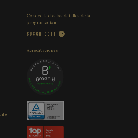
trear las vistas de
esiones para
alytics, where the
 de sesión y
que identity
Conoce todos los detalles de la
 It appears to be a
alizar un
limit the amount of
suario para los
programación
e websites.
 sitios; también
itio web está
SUSCRÍBETE
ist session state.
de la interfaz de
le Universal
a del servicio de
adas en el lenguaje
Acreditaciones
e utiliza para
ósito general que se
ero generado
 sesión del usuario.
 Se incluye en cada
al azar, la forma
 calcular los datos
 sitio, pero un
formes de análisis
de inicio de sesión
espués de 2 años,
personalizarlo.
ist session state.
s de