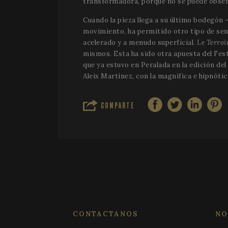
transformadora, porque no se puede observa
__cf_bm
Cuando la pieza llega a su último bodegón –l
movimiento, ha permitido otro tipo de sen
acelerado y a menudo superficial.
Le Terroi
VISITOR_PRIVACY_
mismos. Esta ha sido otra apuesta del Fest
que ya estuvo en Peralada en la edición de
Aleix Martínez, con la magnífica e hipnóti
COMPARTE
CookieScriptConse
Provee
Nombre
Nombre
Nombre
/ Domin
_gid
_gcl_au
vuid
Vimeo.
Inc.
CONTACTANOS
NO
.vimeo.