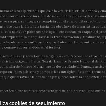
nmerso en una experiencia que es, a la vez, física, visual, sonora y em
steban han construido un ritual de movimiento que se ha desparrama
e: se respira, se intuye, se completa con el cuerpo del espectador, q
o que pasa la distancia inicial. La obra huye de la narrativa conv
“estancias”, en palabras de Nogal– que evocan las etapas del proce
a contemplación, la manipulación, la transformación y, finalmente, el
ctacular con los intérpretes recortados en el horizonte, sobre el t
y conmovedores vividos en el festival.
 protagonizan juntos Lorena Nogal y Álvaro Esteban, dos trayector
altísima exigencia física. Nogal, flamante Premio Nacional de Danz
a compañía de Marcos Morau, que ha desarrollado un lenguaje artíst
uerpo en líneas cubistas y perspectivas múltiples. Esteban, formad
enfoque que atraviesa la danza con preguntas sobre la conciencia cor
pectáculo que no busca representar el mundo del vino, sino que es 
na esencia compartida. Así,
Le Terroir
no es una recreación figurativa
, la paciencia, la escucha de la tierra, la metamorfosis silenciosa. E
iliza cookies de seguimiento