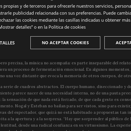
dea tan rica y casi inefable del
terroir
: el conjunto de condiciones
s propias y de terceros para ofrecerle nuestros servicios, personal
o. Aquí, sin embargo, este concepto se estira hasta convertirse en me
rarle publicidad relacionada con sus preferencias. Puede cambia
 y su porche, entre los espacios La Garriga y Malaveïna, seguido d
echazar las cookies mediante las casillas indicadas u obtener má
dida, en la que el paisaje –las plantas, la tierra, la piedra, la luz f
ostrar detalles” o en la
Política de cookies
rpretes. Hay un ejercicio de humildad en esta propuesta: no se busc
e deja atravesar por el lugar. “Solo ha hecho falta escuchar, estar 
ía Nogal poco antes de presentar el espectáculo. Esta actitud conte
TALLES
NO ACEPTAR COOKIES
ACEPT
 al ritmo de una música en ocasiones hipnótica, en ocasiones espirit
 es otra de las grandes potencias de la pieza. Con una combinación
te
Analíticas
Publicitarias
Fu
ero precisa, la música no acompaña: es parte inseparable del relato.
s
iera un proceso de fermentación emocional. En algunos momentos, e
mo una voz distante que evoca la memoria de otros cuerpos, de otr
a serie de cuadros abstractos. El cuerpo humano, diseccionado y de
ento parece nacer de una necesidad interna, no de una pauta prees
 la sensación de que nada está forzado, de que cada gesto es conse
mento. Nogal y Esteban no bailan para ser vistos, sino para existir,
Estrictamente necesarias
Analíticas
Publicitarias
Funcionalidad
vas del espectador, que quizá no está habituado a propuestas tan in
ente necesarias permiten la funcionalidad central del sitio web, como el inicio de sesión
ta a la apertura y a la sorpresa. “Hay que sorprender al público de 
cuenta. El sitio web no puede utilizarse correctamente sin las cookies estrictamente nec
lentitud, desde una radical confianza en su virtuosismo. La experie
Proveedor / Dominio
Vencimiento
Descripción