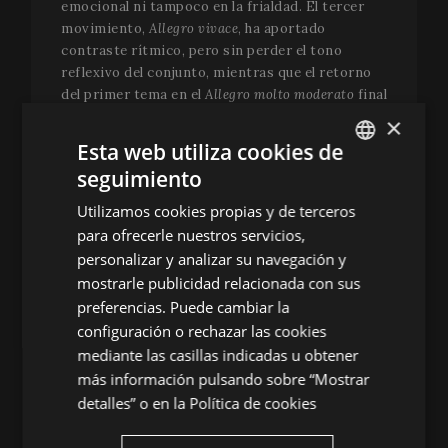
emocional ni tampoco en la frialdad. El tercer
movimiento,
Allegro vivace
, ha aportado
contraste rítmico, pero sin perder el tono
reflexivo del conjunto, mientras que el retorno
del primer tema en el
Allegro molto moderato
final
ha evidenciado la circularidad poética de la obra.
×
El acorde final ha dejado una sensación de
Esta web utiliza cookies de
silencio suspendido, casi religioso, como si el
seguimiento
público necesitara un instante para asimilar lo
ENGLISH
que había escuchado. Ha sido el momento de
Utilizamos cookies propias y de terceros
SPANISH
hacer un pequeño receso.
para ofrecerle nuestros servicios,
ENGLISH
personalizar y analizar su navegación y
La continuación y cierre del recital con
Four
mostrarle publicidad relacionada con sus
FRENCH
Movements for Two Pianos
, de Philip Glass, ha
preferencias. Puede cambiar la
introducido un cambio radical de lenguaje, pero
CATALAN
no de tono. Si hasta el momento las hermanas
configuración o rechazar las cookies
Labèque habían compartido instrumento, para
mediante las casillas indicadas u obtener
interpretar la obra de Glass han tocado cada una
más información pulsando sobre “Mostrar
un piano. En esta pieza la fantasía se ha
detalles” o en la
Política de cookies
manifestado como repetición, como
estructuración casi arquitectónica de patrones