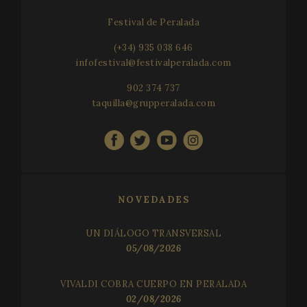
Festival de Peralada
(+34) 935 038 646
infofestival@festivalperalada.com
902 374 737
taquilla@grupperalada.com
CookieScriptConsent
1 
CookieScript
www.festivalperalada.com
NOVEDADES
UN DIÁLOGO TRANSVERSAL
05/08/2026
VIVALDI COBRA CUERPO EN PERALADA
02/08/2026