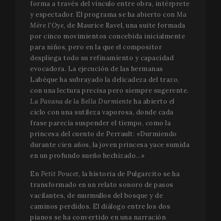
forma a través del vínculo entre obra, intérprete
y espectador. El programa se ha abierto con
Ma
Mère l’Oye
, de Maurice Ravel, una suite formada
por cinco movimientos concebida inicialmente
para niños, pero en la que el compositor
despliega todo su refinamiento y capacidad
evocadora. La ejecución de las hermanas
Labèque ha subrayado la delicadeza del trazo,
con una lectura precisa pero siempre sugerente.
La Pavana de la Bella Durmiente
ha abierto el
ciclo con una sutileza vaporosa, donde cada
frase parecía suspender el tiempo, como la
princesa del cuento de Perrault: «Durmiendo
durante cien años, la joven princesa yace sumida
en un profundo sueño hechizado...»
En
Petit Poucet
, la historia de Pulgarcito se ha
transformado en un relato sonoro de pasos
vacilantes, de murmullos del bosque y de
caminos perdidos. El diálogo entre los dos
pianos se ha convertido en una narración