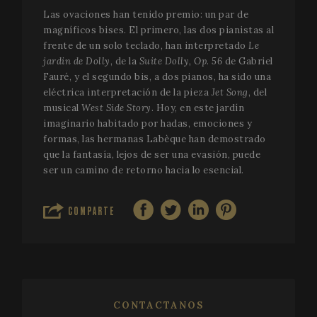
Las cookies estrictamente necesarias permiten la
Las ovaciones han tenido premio: un par de
funcionalidad central del sitio web, como el inicio de
sesión del usuario y la administración de la cuenta.
magníficos bises. El primero, las dos pianistas al
El sitio web no puede utilizarse correctamente sin las
frente de un solo teclado, han interpretado
Le
cookies estrictamente necesarias.
jardin de Dolly
, de la
Suite Dolly, Op. 56
de Gabriel
Nombre
Proveedor / Dominio
Venci
Fauré, y el segundo bis, a dos pianos, ha sido una
eléctrica interpretación de la pieza
Jet Song
, del
__cf_bm
29 m
Cloudflare Inc.
58 se
.vimeo.com
musical
West Side Story
. Hoy, en este jardín
imaginario habitado por hadas, emociones y
formas, las hermanas Labèque han demostrado
que la fantasía, lejos de ser una evasión, puede
ser un camino de retorno hacia lo esencial.
COMPARTE
VISITOR_PRIVACY_METADATA
5 me
YouTube
sem
.youtube.com
CONTACTANOS