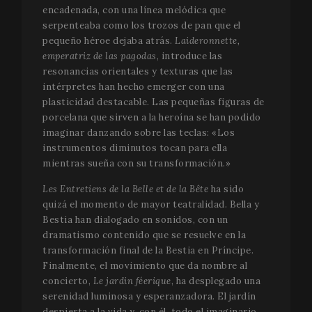
encadenada, con una línea melódica que
serpenteaba como los trozos de pan que el
pequeño héroe dejaba atrás.
Laideronnette,
emperatriz de las pagodas
, introduce las
resonancias orientales y texturas que las
intérpretes han hecho emerger con una
plasticidad destacable. Las pequeñas figuras de
porcelana que sirven a la heroína se han podido
imaginar danzando sobre las teclas: «Los
instrumentos diminutos tocan para ella
mientras sueña con su transformación.»
Les Entretiens de la Belle et de la Bête
ha sido
quizá el momento de mayor teatralidad. Bella y
Bestia han dialogado en sonidos, con un
dramatismo contenido que se resuelve en la
transformación final de la Bestia en Príncipe.
Finalmente, el movimiento que da nombre al
concierto,
Le jardin féerique
, ha desplegado una
serenidad luminosa y esperanzadora. El jardín
despierta a la vida y, con él, todo el imaginario