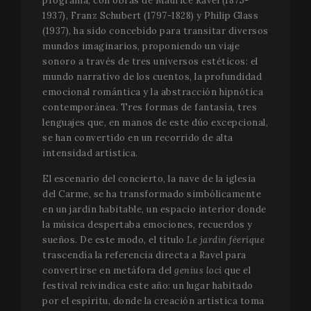
programa, con obras de Maurice Ravel (1875-
1937), Franz Schubert (1797-1828) y Philip Glass
(1937), ha sido concebido para transitar diversos
mundos imaginarios, proponiendo un viaje
sonoro a través de tres universos estéticos: el
mundo narrativo de los cuentos, la profundidad
emocional romántica y la abstracción hipnótica
contemporánea. Tres formas de fantasía, tres
lenguajes que, en manos de este dúo excepcional,
se han convertido en un recorrido de alta
intensidad artística.
El escenario del concierto, la nave de la iglesia
del Carme, se ha transformado simbólicamente
en un jardín habitable, un espacio interior donde
la música despertaba emociones, recuerdos y
sueños. De este modo, el título
Le jardin féerique
trascendía la referencia directa a Ravel para
convertirse en metáfora del
genius loci
que el
festival reivindica este año: un lugar habitado
por el espíritu, donde la creación artística toma