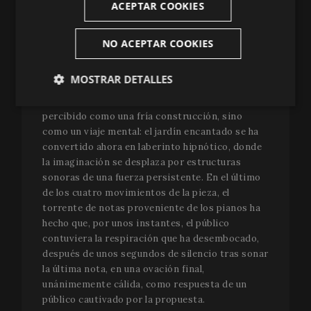
ACEPTAR COOKIES
rítmicos y motivos breves. Las hermanas
Labèque, muy precisas, han desplegado su
complicidad técnica en un repertorio que
NO ACEPTAR COOKIES
requiere sincronía absoluta y resistencia. Con
una energía constante, las hermanas han
MOSTRAR DETALLES
transformado la reiteración en motor expresivo.
La obra, pese a su abstracción, no se ha
Estrictamente
Analíticas
percibido como una fría construcción, sino
necesarias
como un viaje mental: el jardín encantado se ha
convertido ahora en laberinto hipnótico, donde
la imaginación se desplaza por estructuras
Publicitarias
Funcionalidad
sonoras de una fuerza persistente. En el último
de los cuatro movimientos de la pieza, el
torrente de notas proveniente de los pianos ha
hecho que, por unos instantes, el público
contuviera la respiración que ha desembocado,
después de unos segundos de silencio tras sonar
la última nota, en una ovación final,
Estrictamente necesarias
Analíticas
unánimemente cálida, como respuesta de un
Publicitarias
Funcionalidad
público cautivado por la propuesta.