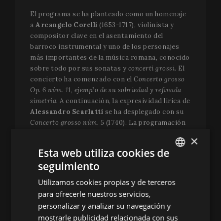
El programa se ha planteado como un homenaje
a
Arcangelo Corelli
(1653-1717), violinista y
compositor clave en el asentamiento del
barroco instrumental y uno de los personajes
más importantes de la música romana, conocido
sobre todo por sus sonatas y
concerti grossi.
El
concierto ha comenzado con el
Concerto grosso
Op. 6 núm. 11, ejemplo de su sobriedad y refinada
simetría.
A continuación, la expresividad lírica de
Alessandro Scarlatti
se ha desplegado con su
Concerto grosso núm. 5
(1740). La programación
consecutiva de Corelli y Scarlatti, ambos
×
miembros de la Academia de Arcadia, ha
Esta web utiliza cookies de
permitido apreciar los contrastes estilísticos
seguimiento
de una misma Roma barroca. La tercera etapa
ENGLISH
del viaje la ha protagonizado
Georg Friedrich
Utilizamos cookies propias y de terceros
SPANISH
Händel
. Establecido en Roma en 1707, el “caro
para ofrecerle nuestros servicios,
sassone” contó con Corelli como violinista
ENGLISH
personalizar y analizar su navegación y
solista en sus oratorios. Su impronta se ha
mostrarle publicidad relacionada con sus
FRENCH
dejado sentir en el
Concerto grosso Op. 6 núm. 1