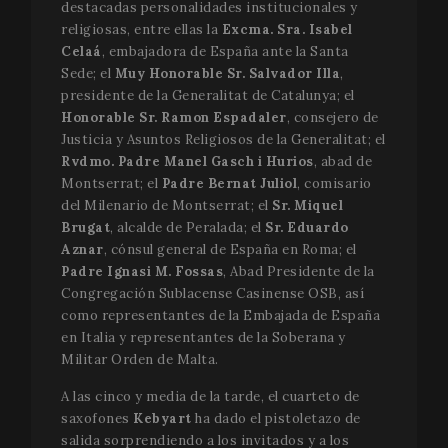
destacadas personalidades institucionales y
religiosas, entre ellas la
Excma. Sra. Isabel
Celaá
, embajadora de España ante la Santa
Sede; el
Muy Honorable Sr. Salvador Illa
,
presidente de la Generalitat de Catalunya; el
Honorable Sr. Ramon Espadaler
, consejero de
Justicia y Asuntos Religiosos de la Generalitat; el
Rvdmo. Padre Manel Gasch i Hurios
, abad de
Montserrat; el
Padre Bernat Juliol
, comisario
del Milenario de Montserrat; el
Sr. Miquel
Brugat
, alcalde de Peralada; el
Sr. Eduardo
Aznar
, cónsul general de España en Roma; el
Padre Ignasi M. Fossas
, Abad Presidente de la
Congregación Sublacense Casinense OSB, así
como representantes de la Embajada de España
en Italia y representantes de la Soberana y
Militar Orden de Malta.
A las cinco y media de la tarde, el cuarteto de
saxofones
Kebyart
ha dado el pistoletazo de
salida sorprendiendo a los invitados y a los