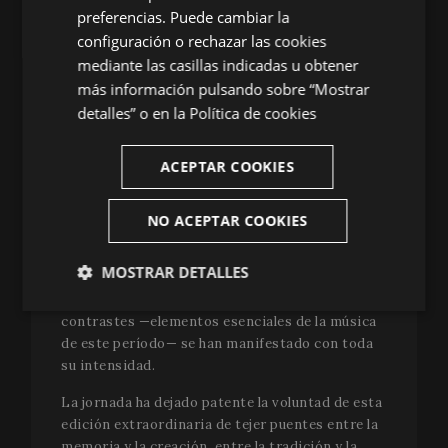
preferencias. Puede cambiar la
(1739), pieza brillante que combina texturas
CATALAN
configuración o rechazar las cookies
entre
concertino
y
ripieno
y que reutiliza
mediante las casillas indicadas u obtener
materiales musicales de otras obras, como era
habitual en la época. La velada se ha cerrado con
más información pulsando sobre “Mostrar
el
Concerto grosso núm. 12 sobre la “Follia”
de
detalles” o en la
Política de cookies
Francesco Geminiani
(1729), un vibrante
homenaje a la
Sonata Op.
5 núm. 12 de Corelli. Con
ACEPTAR COOKIES
un grupo de solistas en lugar del violín solista
original, Geminiani convirtió la pieza en una
explosión final de virtuosismo y vitalidad.
NO ACEPTAR COOKIES
Con
Corelliana
, Vespres d’Arnadí ha regalado a un
MOSTRAR DETALLES
público entregado una experiencia inmersiva en
el Barroco europeo, donde pasiones y
Estrictamente
Analíticas
contrastes —elementos esenciales de la música
necesarias
de este período— se han manifestado con toda
su intensidad.
La jornada ha dejado patente la voluntad de esta
Publicitarias
Funcionalidad
edición extraordinaria de tejer puentes entre la
memoria y la creación, entre la tradición y la