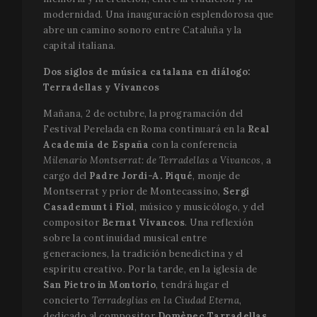
modernidad. Una inauguración esplendorosa que
abre un camino sonoro entre Cataluña y la
capital italiana.
Estrictamente necesarias
Analíticas
Dos siglos de música catalana en diálogo:
Terradellas y Vivancos
Publicitarias
Funcionalidad
Mañana, 2 de octubre, la programación del
Las cookies estrictamente necesarias permiten la
funcionalidad central del sitio web, como el inicio de
Festival Perelada en Roma continuará en la
Real
sesión del usuario y la administración de la cuenta.
Academia de España
con la conferencia
El sitio web no puede utilizarse correctamente sin las
Milenario Montserrat: de Terradellas a Vivancos
, a
cookies estrictamente necesarias.
cargo del
Padre Jordi-A. Piqué
, monje de
Nombre
Proveedor / Dominio
Venci
Montserrat y prior de Montecassino,
Sergi
__cf_bm
29 m
Cloudflare Inc.
Casademunt i Fiol
, músico y musicólogo, y del
58 se
.vimeo.com
compositor
Bernat Vivancos
. Una reflexión
sobre la continuidad musical entre
generaciones, la tradición benedictina y el
espíritu creativo. Por la tarde, en la iglesia de
San Pietro in Montorio
, tendrá lugar el
concierto
Terradeglias en la Ciudad Eterna
,
dedicado al compositor
Domènec Tarradellas