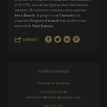
(1713-1751), una de las figuras clave del barroco
VISITOR_PRIVACY_METADATA
5 me
YouTube
europeo. El concierto contará con la soprano
sem
.youtube.com
Sara Blanch
, el grupo vocal
Cantoría
y la
orquesta
Vespres d’Arnadí
bajo la dirección
musical de
Dani Espasa
.
COMPARTE
CONTACTANOS
Festival de Peralada
(+34) 935 038 646
CookieScriptConsent
1 
CookieScript
www.festivalperalada.com
infofestival@festivalperalada.com
902 374 737