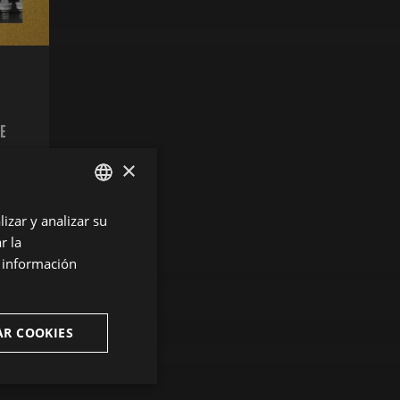
DE
×
izar y analizar su
ENGLISH
DA
r la
SPANISH
s información
ENGLISH
FRENCH
AR COOKIES
CATALAN
ncionalidad