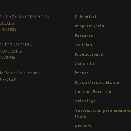
de visitantes, sesiones y campañas para los in
buen ejemplo es mantener un estado 
de sitios. De forma predeterminada, caduca d
para un usuario entre páginas.
aunque los propietarios de sitios web pueden 
VALDI COBRA CUERPO EN
El Festival
.festivalperalada.com
1 año 1 mes
This cookie is used by Google Analytics to pers
RALADA
Programación
08/2026
Partners
 FUERZA DE UNA
Notícias
REOGRAFÍA
Producciones
07/2026
Contacto
via Pérez Cruz íntima
Prensa
07/2026
Premi Carmen Mateu
Campus Peralada
Aviso legal
Autorización para menore
16 años
Archivo