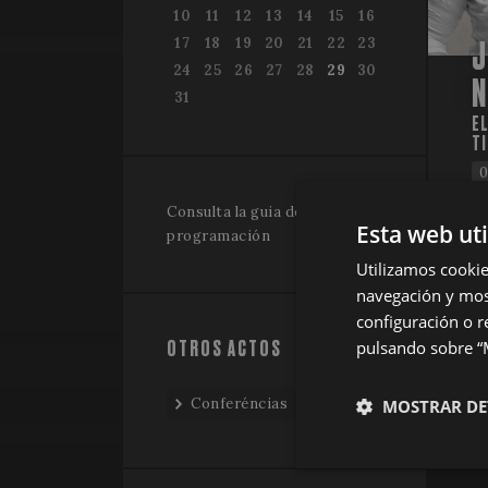
10
11
12
13
14
15
16
17
18
19
20
21
22
23
J
24
25
26
27
28
29
30
N
31
EL
TI
0
Consulta la guia de
Esta web ut
programación
Utilizamos cookie
navegación y most
configuración o r
OTROS ACTOS
pulsando sobre “M
Conferéncias
MOSTRAR DE
Estrictamen