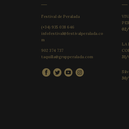
Festival de Peralada
VI
_ga_X0WB56ZF1F
PE
(+34) 935 038 646
02/
infofestival@festivalperalada.co
m
LA
902 374 737
CO
taquilla@grupperalada.com
31/
Síl
30/