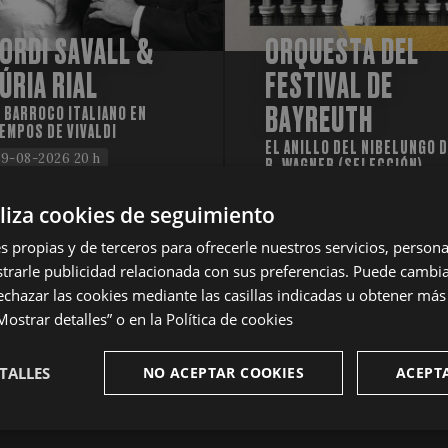
ORDI SAVALL &
ORQUESTA DEL
ÚRIA RIAL
FESTIVAL DE
BAYREUTH
 BARROCO ITALIANO EN
EMPOS DE VIVALDI
EL ANILLO DEL NIBELUNGO 
9-08-2026 20 h
R. WAGNER (SELECCIÓN)
29-08-2026 20 h
iliza cookies de seguimiento
s propias y de terceros para ofrecerle nuestros servicios, personal
LISTA DE ESPERA
COMPRA LA ENTRA
rarle publicidad relacionada con sus preferencias. Puede cambia
echazar las cookies mediante las casillas indicadas u obtener má
ostrar detalles” o en la
Política de cookies
TALLES
NO ACEPTAR COOKIES
ACEPT
te
Analíticas
Publicitarias
Fu