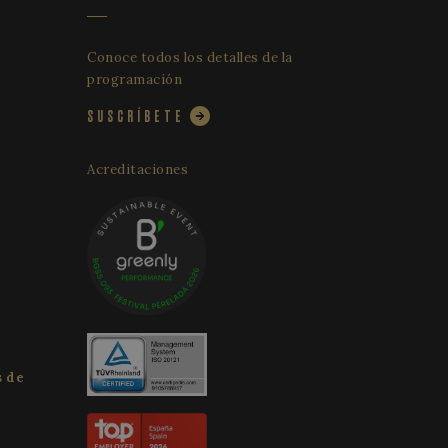
formes de análisis
de inicio de sesión
espués de 2 años,
personalizarlo.
Conoce todos los detalles de la
ist session state.
programación
SUSCRÍBETE
Acreditaciones
s de