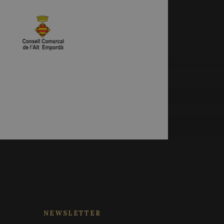
 utiliza esta cookie
as de
 los visitantes. Es
cookies de Cookie-
amente.
tios web.
le Universal
xperimentar con la
 partir de la
web que utilizan sus
ión. Parece
a página visitada.
trear las vistas de
esiones para
alytics, where the
 de sesión y
que identity
 It appears to be a
alizar un
limit the amount of
suario para los
e websites.
 sitios; también
itio web está
ist session state.
de la interfaz de
le Universal
a del servicio de
adas en el lenguaje
e utiliza para
ósito general que se
ero generado
 sesión del usuario.
 Se incluye en cada
al azar, la forma
NEWSLETTER
 calcular los datos
 sitio, pero un