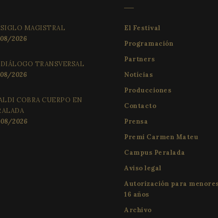
de visitantes, sesiones y campañas para los in
buen ejemplo es mantener un estado 
de sitios. De forma predeterminada, caduca d
para un usuario entre páginas.
aunque los propietarios de sitios web pueden 
 SIGLO MAGISTRAL
El Festival
.festivalperalada.com
1 año 1 mes
This cookie is used by Google Analytics to pers
08/2026
Programación
Partners
 DIÁLOGO TRANSVERSAL
08/2026
Notícias
Producciones
VALDI COBRA CUERPO EN
Contacto
RALADA
08/2026
Prensa
Premi Carmen Mateu
Campus Peralada
Aviso legal
Autorización para menore
16 años
Archivo