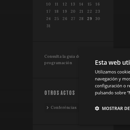
10
11
12
13
14
15
16
17
18
19
20
21
22
23
24
25
26
27
28
29
30
31
Consulta la guia de
Esta web ut
programación
Utilizamos cookie
navegación y most
configuración o r
OTROS ACTOS
pulsando sobre “M
Conferéncias
MOSTRAR DE
Estrictamen