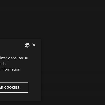
×
izar y analizar su
ENGLISH
r la
SPANISH
s información
ENGLISH
FRENCH
AR COOKIES
CATALAN
ncionalidad