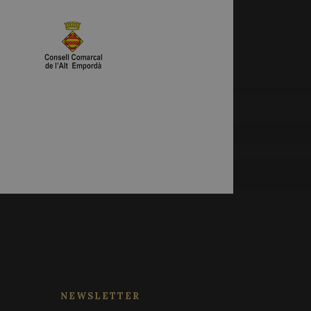
 utiliza esta cookie
as de
 los visitantes. Es
cookies de Cookie-
amente.
tios web.
le Universal
xperimentar con la
 partir de la
web que utilizan sus
ión. Parece
a página visitada.
trear las vistas de
esiones para
alytics, where the
 de sesión y
que identity
 It appears to be a
alizar un
limit the amount of
suario para los
e websites.
 sitios; también
itio web está
ist session state.
de la interfaz de
le Universal
a del servicio de
adas en el lenguaje
e utiliza para
ósito general que se
ero generado
 sesión del usuario.
 Se incluye en cada
al azar, la forma
NEWSLETTER
 calcular los datos
 sitio, pero un