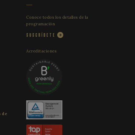
formes de análisis
de inicio de sesión
espués de 2 años,
personalizarlo.
Conoce todos los detalles de la
ist session state.
programación
SUSCRÍBETE
Acreditaciones
s de