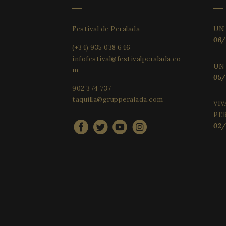
Festival de Peralada
UN
_ga_X0WB56ZF1F
06/
(+34) 935 038 646
infofestival@festivalperalada.co
UN
m
05/
902 374 737
taquilla@grupperalada.com
VI
PE
02/