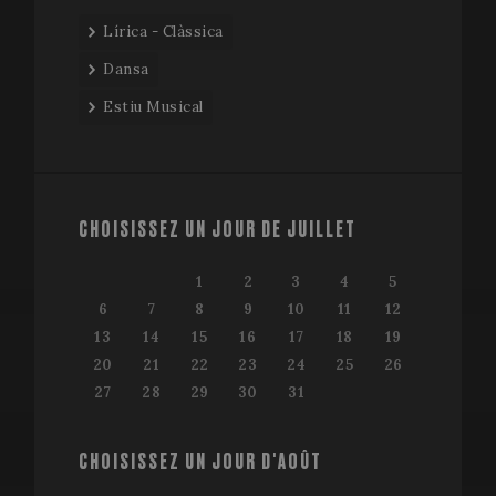
Lírica - Clàssica
Dansa
Estiu Musical
CHOISISSEZ UN JOUR DE JUILLET
1
2
3
4
5
6
7
8
9
10
11
12
13
14
15
16
17
18
19
20
21
22
23
24
25
26
27
28
29
30
31
CHOISISSEZ UN JOUR D'AOÛT