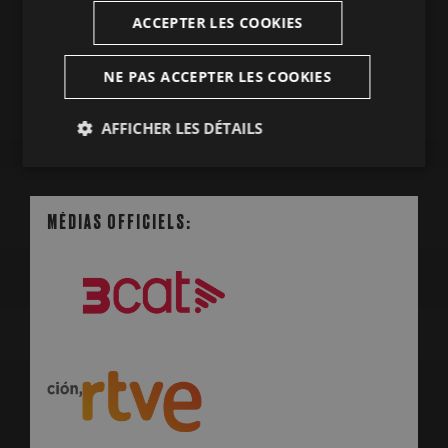
ACCEPTER LES COOKIES
MONTRER TOUT
NE PAS ACCEPTER LES COOKIES
AFFICHER LES DÉTAILS
Strictement
Analytiques
nécessaires
MÉDIAS OFFICIELS:
PARTE
Publicitaires
Fonctionnalité
Strictement nécessaires
Analytiques
Publicitaires
Fonctionnalité