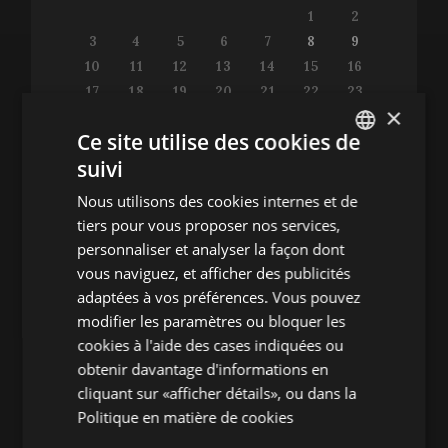
1
2
3
4
5
6
7
8
9
10
11
12
13
14
15
16
17
18
19
20
21
22
23
×
24
25
26
27
28
29
30
Ce site utilise des cookies de
31
suivi
ENGLISH
Nous utilisons des cookies internes et de
SPANISH
tiers pour vous proposer nos services,
ENGLISH
Consultez le guide de programmation
personnaliser et analyser la façon dont
vous naviguez, et afficher des publicités
FRENCH
adaptées à vos préférences. Vous pouvez
CATALAN
modifier les paramètres ou bloquer les
cookies à l'aide des cases indiquées ou
AUTRES ÉVÉNEMENTS
obtenir davantage d'informations en
cliquant sur «afficher détails», ou dans la
Conférences
Politique en matière de cookies