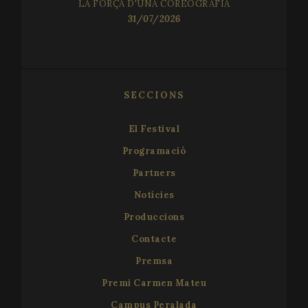
LA FORÇA D'UNA COREOGRAFIA
31/07/2026
Strictly necessary
Performance
Targeting
SECCIONS
Functionality
El Festival
Strictly necessary cookies allow core website
functionality such as user login and account
Programació
management. The website cannot be used properly
without strictly necessary cookies.
Partners
Name
Provider
/
Domain
Expir
Notícies
__cf_bm
2
Cloudflare Inc.
minu
.vimeo.com
Produccions
5
seco
Contacte
Premsa
Premi Carmen Mateu
Campus Peralada