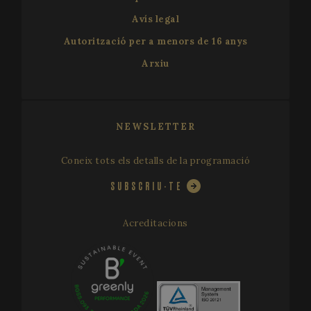
Avís legal
Autorització per a menors de 16 anys
VISITOR_PRIVACY_METADATA
5 mo
YouTube
Arxiu
4 we
.youtube.com
NEWSLETTER
Coneix tots els detalls de la programació
SUBSCRIU-TE
Acreditacions