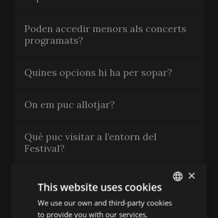
Poden accedir menors als concerts
programats?
Quines opcions hi ha per sopar?
On em puc allotjar?
Què puc visitar a l’entorn del
Festival?
×
This website uses cookies
CONTACTA'NS
We use our own and third-party cookies
ENGLISH
to provide you with our services,
Festival de Peralada