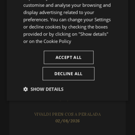
SPANISH
customise and analyse your browsing and
(+34) 935 038 646
ENGLISH
display advertising related to your
infofestival@festivalperalada.com
preferences. You can change your Settings
FRENCH
or decline cookies by checking the boxes
902 374 737
CATALAN
provided or by clicking on "Show details"
taquilla@grupperalada.com
or on the
Cookie Policy
ACCEPT ALL
DECLINE ALL
NOVETATS
SHOW DETAILS
UN DIÀLEG TRANSVERSAL
05/08/2026
Strictly
Performance
Targeting
necessary
VIVALDI PREN COS A PERALADA
02/08/2026
Functionality