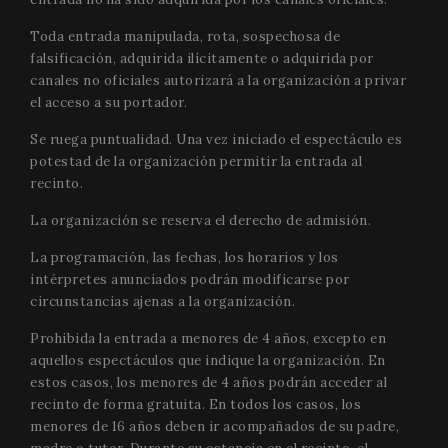
Name
Provider
/
Provider
/
Domain
Expiration
Descripti
Name
Expiration
Description
Domain
_gid
1 day
This cook
Google LLC
Toda entrada manipulada, rota, sospechosa de
Name
Provider
/
Domain
Expiration
D
name is
.festivalperalada.com
vuid
1 year 1
These
Vimeo.com
falsificación, adquirida ilícitamente o adquirida por
associate
month
cookies are
_gcl_au
Inc.
2 months
U
Google LLC
with Goog
used by the
.vimeo.com
4 weeks
G
canales no oficiales autorizará a la organización a privar
.festivalperalada.com
Analytics. 
Vimeo video
A
el acceso a su portador.
is used by
player on
e
gtag.js an
websites.
w
analytics.j
a
Se ruega puntualidad. Una vez iniciado el espectáculo es
scripts an
_cfuvid
.vimeo.com
Session
This cookie
e
according
potestad de la organización permitir la entrada al
is used for
a
Google
purposes of
w
recinto.
Analytics 
tracking
u
cookie is
users across
s
used to
sessions to
La organización se reserva el derecho de admisión.
distinguis
optimize
YSC
Session
T
Google LLC
users.
user
s
.youtube.com
La programación, las fechas, los horarios y los
experience
Y
_gat_UA-
.festivalperalada.com
59
This is a
by
t
intérpretes anunciados podrán modificarse por
34234016-4
seconds
pattern t
maintaining
e
cookie set
circunstancias ajenas a la organización.
session
v
Google
consistency
Analytics,
and
VISITOR_INFO1_LIVE
5 months
T
Google LLC
Prohibida la entrada a menores de 4 años, excepto en
where the
providing
4 weeks
s
.youtube.com
pattern
personalized
aquellos espectáculos que indique la organización. En
Y
element 
services.
k
estos casos, los menores de 4 años podrán acceder al
the name
u
contains 
p
recinto de forma gratuita. En todos los casos, los
unique
f
menores de 16 años deben ir acompañados de su padre,
identity
v
number o
e