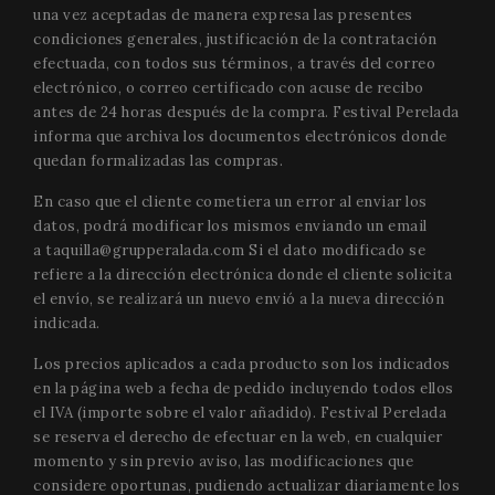
una vez aceptadas de manera expresa las presentes
condiciones generales, justificación de la contratación
efectuada, con todos sus términos, a través del correo
electrónico, o correo certificado con acuse de recibo
antes de 24 horas después de la compra. Festival Perelada
informa que archiva los documentos electrónicos donde
quedan formalizadas las compras.
VISITOR_PRIVACY_METADATA
5 mo
YouTube
En caso que el cliente cometiera un error al enviar los
4 we
.youtube.com
datos, podrá modificar los mismos enviando un email
a
taquilla@grupperalada.com
Si el dato modificado se
refiere a la dirección electrónica donde el cliente solicita
el envío, se realizará un nuevo envió a la nueva dirección
indicada.
Los precios aplicados a cada producto son los indicados
en la página web a fecha de pedido incluyendo todos ellos
el IVA (importe sobre el valor añadido). Festival Perelada
se reserva el derecho de efectuar en la web, en cualquier
momento y sin previo aviso, las modificaciones que
considere oportunas, pudiendo actualizar diariamente los