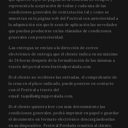
representa la aceptación de todas y cada una de las
condiciones generales de contratación tal y como se
muestran en la página web del Festival con anterioridad a
Functionality
la adquisición sin que le sean de aplicación las novedades
que puedan producirse en las cláusulas de condiciones
generales con posterioridad.
Las entregas se envían a la dirección de correo
electrónico de entrega que el cliente indica en un máximo
de 24 horas después de la formalización de las mismas a
Strictly necessary
Performance
Targeting
través del portal
www.festivalperalada.com
.
Functionality
Si el cliente no recibiese las entradas, el comprobante de
Strictly necessary cookies allow core website
la cena en el plazo indicado, puede ponerse en contacto
functionality such as user login and account
management. The website cannot be used properly
con el Festival a través del
without strictly necessary cookies.
email:
taquilla@grupperalada.com
.
Name
Provider
/
Domain
Expir
Si el cliente quisiera leer con más detenimiento las
__cf_bm
2
Cloudflare Inc.
condiciones generales, podrá imprimir en papel o guardar
minu
.vimeo.com
5
el documento en formato electrónico descargándoselas
seco
en su dispositivo. Festival Perelada remitirá al cliente,