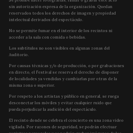
Se prohíbe hacer fotografías, filmar o grabar este acto
which is a
a
sin autorización expresa de la organización. Quedan
significan
s
update to
u
reservados todos los derechos de imagen y propiedad
Google's
p
more
intelectual derivados del espectáculo.
commonl
used
No se permite fumar en el interior de los recintos ni
analytics
service. Th
acceder a la sala con comida o bebidas.
cookie is
used to
Los subtítulos no son visibles en algunas zonas del
distinguis
unique us
Auditorio.
by assign
a random
generated
Por causas técnicas y/o de producción, o por grabaciones
number as
en directo, el Festival se reserva el derecho de disponer
client
identifier. 
de localidades ya vendidas y cambiarlas por otras de la
is include
misma zona o superior.
in each p
request in
site and
Por respeto a los artistas y público en general, se ruega
used to
calculate
desconectar los móviles y evitar cualquier ruido que
visitor,
pueda perjudicar la audición del espectáculo.
session a
campaign
data for t
El recinto donde se celebra el concierto es una zona video
sites
vigilada. Por razones de seguridad, se podrán efectuar
analytics
reports. B