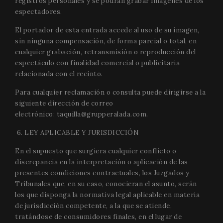
registros personales y se podrán grabar imágenes de los
default it 
set to exp
espectadores.
after 2 yea
although
El portador de esta entrada accede al uso de su imagen,
this is
customisa
sin ninguna compensación, de forma parcial o total, en
by websit
cualquier grabación, retransmisión o reproducción del
owners.
espectáculo con finalidad comercial o publicitaria
_ga_X0WB56ZF1F
.festivalperalada.com
1 year 1
This cook
relacionada con el recinto.
month
is used by
Google
Analytics 
Para cualquier reclamación o consulta puede dirigirse a la
persist
session
siguiente dirección de correo
state.
electrónico:
taquilla@grupperalada.com
.
6. LEY APLICABLE Y JURISDICCIÓN
En el supuesto que surgiera cualquier conflicto o
discrepancia en la interpretación o aplicación de las
presentes condiciones contractuales, los Juzgados y
Tribunales que, en su caso, conocieran el asunto, serán
los que disponga la normativa legal aplicable en materia
de jurisdicción competente, a la que se atiende,
tratándose de consumidores finales, en el lugar de