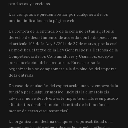
productos y servicios.
Las compras se pueden abonar por cualquiera de los
medios indicados en la página web.
La compra de la entrada o de la cena no están sujetos al
CookieScriptConsent
1 mo
CookieScript
derecho de desistimiento de acuerdo con lo dispuesto en
www.festivalperalada.com
el artículo 103 de la Ley 3/2014 de 27 de marzo, por la cual
se modifica el texto de la Ley General por la Defensa de la
Competencia de los Consumidores y Usuarios, excepto
por cancelación del espectáculo. En este caso, la
organización se compromete a la devolución del importe
de la entrada.
En caso de anulación del espectáculo una vez empezada la
función per cualquier motivo, incluida la climatología
adversa, no se devolverá este importe si hubiesen pasado
45 minutos desde el inicio o la mitad de la función (la
menor de estas circunstancias).
La organización declina cualquier responsabilidad si la
entrada no ha sido adquirida por los canales oficiales.