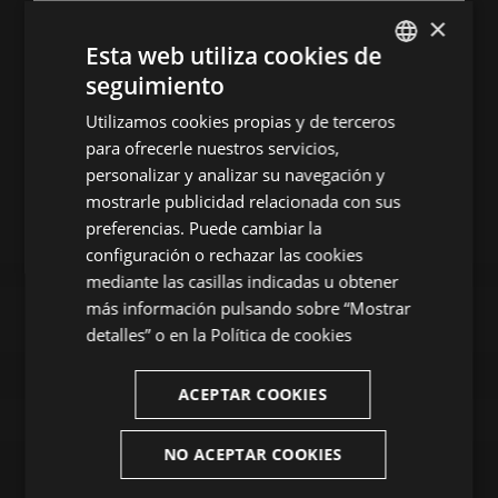
MEDIOS DE COMUNICACIÓN OFICIALES:
MEDIO
×
Esta web utiliza cookies de
seguimiento
ENGLISH
Utilizamos cookies propias y de terceros
SPANISH
para ofrecerle nuestros servicios,
ENGLISH
personalizar y analizar su navegación y
mostrarle publicidad relacionada con sus
FRENCH
preferencias. Puede cambiar la
CATALAN
configuración o rechazar las cookies
mediante las casillas indicadas u obtener
más información pulsando sobre “Mostrar
detalles” o en la
Política de cookies
ACEPTAR COOKIES
NO ACEPTAR COOKIES