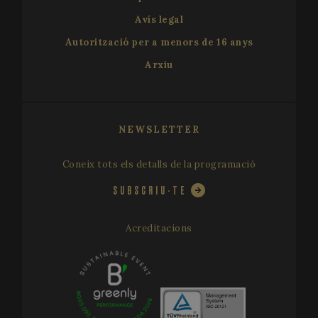
Avís legal
Autorització per a menors de 16 anys
VISITOR_PRIVACY_METADATA
5 mo
YouTube
Arxiu
4 we
.youtube.com
NEWSLETTER
Coneix tots els detalls de la programació
SUBSCRIU-TE
Acreditacions