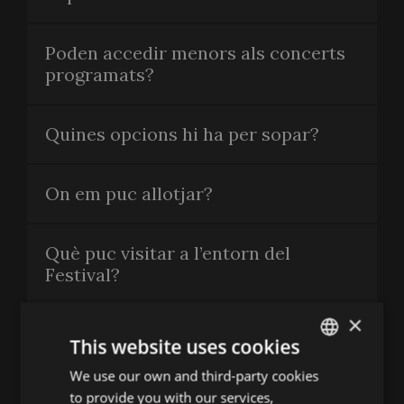
Poden accedir menors als concerts
programats?
Quines opcions hi ha per sopar?
On em puc allotjar?
Què puc visitar a l’entorn del
Festival?
×
This website uses cookies
CONTACTA'NS
We use our own and third-party cookies
ENGLISH
to provide you with our services,
Festival de Peralada