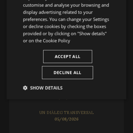
SPANISH
customise and analyse your browsing and
(+34) 935 038 646
ENGLISH
display advertising related to your
infofestival@festivalperalada.com
preferences. You can change your Settings
FRENCH
or decline cookies by checking the boxes
902 374 737
CATALAN
provided or by clicking on "Show details"
taquilla@grupperalada.com
or on the
Cookie Policy
ACCEPT ALL
DECLINE ALL
NOVETATS
SHOW DETAILS
UN SEGLE MAGISTRAL
06/08/2026
Strictly
Performance
Targeting
necessary
UN DIÀLEG TRANSVERSAL
05/08/2026
Functionality